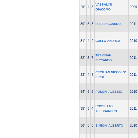
VASSALINI
29°
4
3
2009
GIACOMO
30°
5
3
2011
LULA RICCARDO
31°
4
2
2010
GALLO ANDREA
TREVISAN
32°
5
7
2011
RICCARDO
CECILIAN NICCOLO'
33°
4
8
2011
EICHI
34°
5
5
2010
POLONI ALESSIO
ROSSETTO
35°
5
4
2011
ALESSANDRO
36°
5
8
2010
SIMIONI ALBERTO