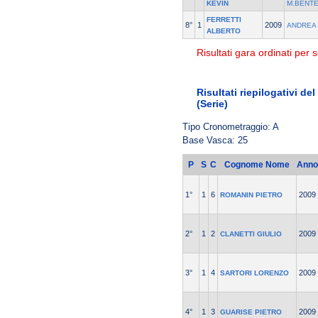
KEVIN
M.BENT
FERRETTI
8°
1
2009
ANDREA
ALBERTO
Risultati gara ordinati per s
Risultati riepilogativi d
(Serie)
Tipo Cronometraggio: A
Base Vasca: 25
P
S
C
Cognome Nome
Anno
1°
1
6
2009
ROMANIN PIETRO
2°
1
2
2009
CLANETTI GIULIO
3°
1
4
2009
SARTORI LORENZO
4°
1
3
2009
GUARISE PIETRO