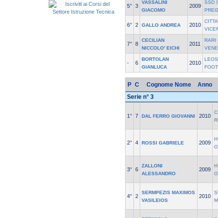
VASSALINI
SSD 
5°
3
2009
GIACOMO
PREG
CITT
6°
2
2010
GALLO ANDREA
VICE
CECILIAN
RARI
7°
8
2011
NICCOLO' EICHI
VENE
BORTOLAN
LEOS
-
6
2010
GIANLUCA
FOO
P
C
Cognome Nome
Anno
Serie n° 3
C
1°
7
2010
DAL FERRO GIOVANNI
R
H
2°
4
2009
ROSSI GABRIELE
O
ZALLONI
H
3°
6
2009
ALESSANDRO
O
SERMPEZIS MAXIMOS
S
4°
2
2010
VASILEIOS
M