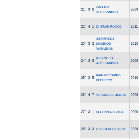
ZALLONI
21°
3
6
2009
ALESSANDRO
22°
4
1
2011
DI STASI ROCCO
SERMPEZIS
23°
3
2
2010
MAXIMOS
VASILEIOS
REDIGOLO
24°
3
8
2009
ALESSANDRO
PAIN RICCARDO
25°
3
5
2010
FEDERICO
26°
4
7
2009
VERONESE BENITO
27°
3
1
2009
FELTRIN GABRIEL
28°
3
3
2009
CASER CHRISTIAN