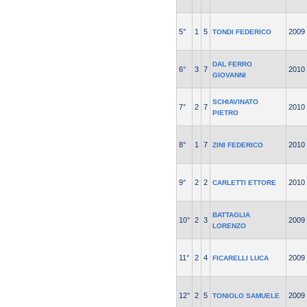
5°
1
5
2009
TONDI FEDERICO
DAL FERRO
6°
3
7
2010
GIOVANNI
SCHIAVINATO
7°
2
7
2010
PIETRO
8°
1
7
2010
ZINI FEDERICO
9°
2
2
2010
CARLETTI ETTORE
BATTAGLIA
10°
2
3
2009
LORENZO
11°
2
4
2009
FICARELLI LUCA
12°
2
5
2009
TONIOLO SAMUELE