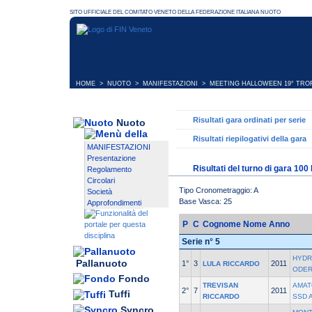
HOME
>
NUOTO
>
MANIFESTAZIONI
>
MEETING HALLOWEEN 19° TROFE
Risultati gara ordinati per serie
Nuoto
Risultati riepilogativi della gara
MANIFESTAZIONI
Presentazione
Risultati del turno di gara 10
Regolamento
Circolari
Tipo Cronometraggio: A
Società
Base Vasca: 25
Approfondimenti
P
C
Cognome Nome
Anno
Serie n° 5
HYDR
Pallanuoto
1°
3
2011
LULA RICCARDO
ODE
Fondo
TREVISAN
AMAT
2°
7
2011
Tuffi
RICCARDO
SSD 
Syncro