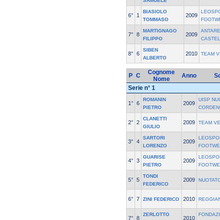
SAMUELE
BIASIOLO
LEOSPO
6°
1
2009
TOMMASO
FOOTW
MARTIGNAGO
ANTARE
7°
8
2009
FILIPPO
CASTE
SIBEN
8°
6
2010
TEAM V
ALBERTO
Cognome
P
C
Anno
So
Nome
Serie n° 1
ROMANIN
UISP N
1°
6
2009
PIETRO
CORDEN
CLANETTI
2°
2
2009
TEAM V
GIULIO
SARTORI
LEOSPO
3°
4
2009
LORENZO
FOOTWE
GUARISE
LEOSPO
4°
3
2009
PIETRO
FOOTWE
TONDI
5°
5
2009
NUOTATO
FEDERICO
6°
7
2010
ZINI FEDERICO
REGGIA
ZERLOTTO
FONDAZ
7°
8
2010