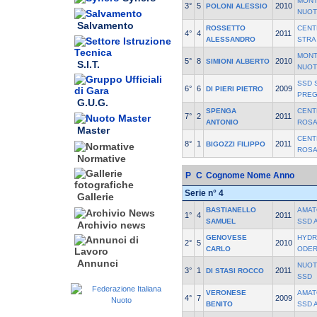
MONT
3°
5
2010
POLONI ALESSIO
NUOT
Salvamento
ROSSETTO
CENT
4°
4
2011
ALESSANDRO
STRA
MONT
5°
8
2010
SIMIONI ALBERTO
S.I.T.
NUOT
SSD 
6°
6
2009
DI PIERI PIETRO
PREG
G.U.G.
SPENGA
CENT
7°
2
2011
ANTONIO
ROSA
Master
CENT
8°
1
2011
BIGOZZI FILIPPO
ROSA
Normative
P
C
Cognome Nome
Anno
Serie n° 4
Gallerie
BASTIANELLO
AMAT
1°
4
2011
SAMUEL
SSD 
Archivio news
GENOVESE
HYDR
2°
5
2010
CARLO
ODE
Annunci
NUOT
3°
1
2011
DI STASI ROCCO
SSD
VERONESE
AMAT
4°
7
2009
BENITO
SSD 