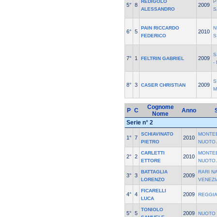
REDIGOLO
P
5°
8
2009
ALESSANDRO
S
PAIN RICCARDO
N
6°
5
2010
FEDERICO
S
S
7°
1
2009
FELTRIN GABRIEL
-
S
8°
3
2009
CASER CHRISTIAN
M
Cognome
P
C
Anno
Nome
Serie n° 2
SCHIAVINATO
MONTE
1°
7
2010
PIETRO
NUOTO
CARLETTI
MONTE
2°
2
2010
ETTORE
NUOTO
BATTAGLIA
RARI N
3°
3
2009
LORENZO
VENEZI
FICARELLI
4°
4
2009
REGGI
LUCA
TONIOLO
5°
5
2009
NUOTO 