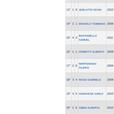
13°
1
8
2010
ZERLOTTO KEVIN
14°
2
1
2009
BIASIOLO TOMMASO
BASTIANELLO
15°
4
4
2011
SAMUEL
16°
1
1
2009
FERRETTI ALBERTO
MARTIGNAGO
17°
2
8
2009
FILIPPO
18°
3
4
2009
ROSSI GABRIELE
19°
4
5
2010
GENOVESE CARLO
20°
2
6
2010
SIBEN ALBERTO