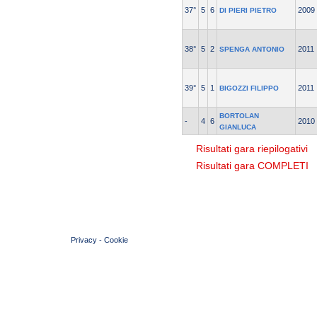
37°
5
6
2009
DI PIERI PIETRO
38°
5
2
2011
SPENGA ANTONIO
39°
5
1
2011
BIGOZZI FILIPPO
BORTOLAN
-
4
6
2010
GIANLUCA
Risultati gara riepilogativi
Risultati gara COMPLETI
© 2004 Copyright by FIN Veneto - P.Iva 01384031009
Privacy
-
Cookie