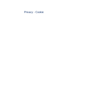
© 2004 Copyright by FIN Veneto - P.Iva 01384031009
Privacy
-
Cookie