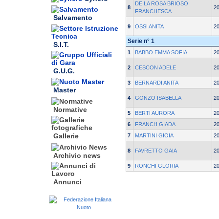
DE LA ROSA BRIOSO
8
2
FRANCHESCA
Salvamento
9
OSSI ANITA
2
Serie n° 1
S.I.T.
1
BABBO EMMA SOFIA
2
2
CESCON ADELE
2
G.U.G.
3
BERNARDI ANITA
2
Master
4
GONZO ISABELLA
2
Normative
5
BERTI AURORA
2
6
FRANCH GIADA
2
Gallerie
7
MARTINI GIOIA
2
8
FAVRETTO GAIA
2
Archivio news
9
RONCHI GLORIA
2
Annunci