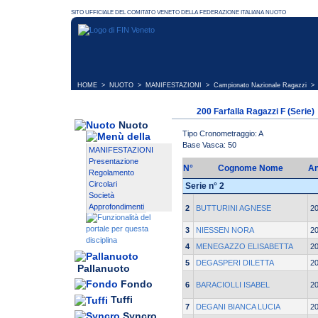
HOME
>
NUOTO
>
MANIFESTAZIONI
>
Campionato Nazionale Ragazzi
> 
200 Farfalla Ragazzi F (Serie)
Nuoto
Tipo Cronometraggio: A
Base Vasca: 50
MANIFESTAZIONI
Presentazione
N°
Cognome Nome
A
Regolamento
Circolari
Serie n° 2
Società
Approfondimenti
2
BUTTURINI AGNESE
2
3
NIESSEN NORA
2
4
MENEGAZZO ELISABETTA
2
5
DEGASPERI DILETTA
2
Pallanuoto
Fondo
6
BARACIOLLI ISABEL
2
Tuffi
7
DEGANI BIANCA LUCIA
2
Syncro