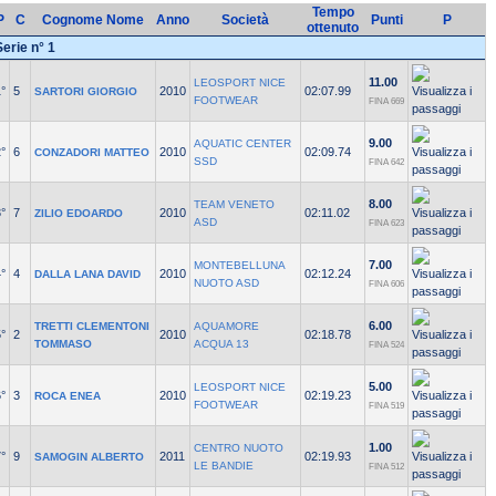
Tempo
P
C
Cognome Nome
Anno
Società
Punti
P
ottenuto
Serie n° 1
11.00
LEOSPORT NICE
°
5
2010
02:07.99
SARTORI GIORGIO
FOOTWEAR
FINA 669
9.00
AQUATIC CENTER
°
6
2010
02:09.74
CONZADORI MATTEO
SSD
FINA 642
8.00
TEAM VENETO
°
7
2010
02:11.02
ZILIO EDOARDO
ASD
FINA 623
7.00
MONTEBELLUNA
°
4
2010
02:12.24
DALLA LANA DAVID
NUOTO ASD
FINA 606
6.00
TRETTI CLEMENTONI
AQUAMORE
°
2
2010
02:18.78
TOMMASO
ACQUA 13
FINA 524
5.00
LEOSPORT NICE
°
3
2010
02:19.23
ROCA ENEA
FOOTWEAR
FINA 519
1.00
CENTRO NUOTO
°
9
2011
02:19.93
SAMOGIN ALBERTO
LE BANDIE
FINA 512