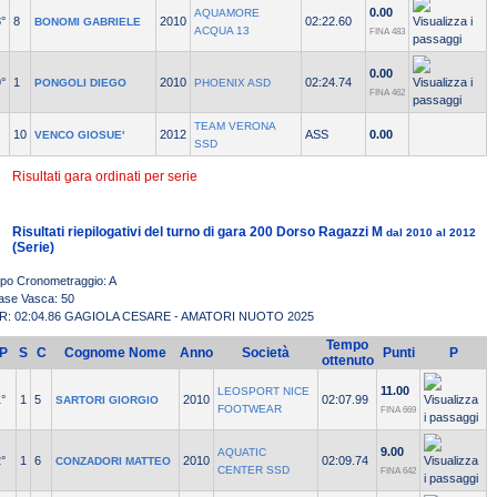
0.00
AQUAMORE
°
8
2010
02:22.60
BONOMI GABRIELE
ACQUA 13
FINA 483
0.00
°
1
2010
02:24.74
PONGOLI DIEGO
PHOENIX ASD
FINA 462
TEAM VERONA
10
2012
ASS
0.00
VENCO GIOSUE'
SSD
Risultati gara ordinati per serie
Risultati riepilogativi del turno di gara 200 Dorso Ragazzi M
dal 2010 al 2012
(Serie)
ipo Cronometraggio: A
ase Vasca: 50
R: 02:04.86 GAGIOLA CESARE - AMATORI NUOTO 2025
Tempo
P
S
C
Cognome Nome
Anno
Società
Punti
P
ottenuto
11.00
LEOSPORT NICE
°
1
5
2010
02:07.99
SARTORI GIORGIO
FOOTWEAR
FINA 669
9.00
AQUATIC
°
1
6
2010
02:09.74
CONZADORI MATTEO
CENTER SSD
FINA 642