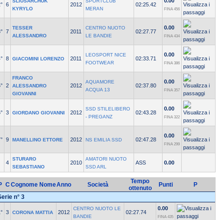
0.00
SLIUSARCHUK
SPORTCLUB
°
6
2012
02:25.42
KYRYLO
MERAN
FINA 456
0.00
TESSER
CENTRO NUOTO
°
7
2011
02:27.77
ALESSANDRO
LE BANDIE
FINA 434
0.00
LEOSPORT NICE
°
8
2011
02:33.71
GIACOMINI LORENZO
FOOTWEAR
FINA 386
FRANCO
0.00
AQUAMORE
°
2
2012
02:37.80
ALESSANDRO
ACQUA 13
FINA 357
GIOVANNI
0.00
SSD STILELIBERO
°
3
2012
02:43.28
GIORDANO GIOVANNI
- PREGANZ
FINA 322
0.00
°
9
2012
02:47.28
MANELLINO ETTORE
NS EMILIA SSD
FINA 299
STURARO
AMATORI NUOTO
4
2010
ASS
0.00
SEBASTIANO
SSD ARL
Tempo
P
C
Cognome Nome
Anno
Società
Punti
P
ottenuto
Serie n° 3
0.00
CENTRO NUOTO LE
°
3
2012
02:27.74
CORONA MATTIA
BANDIE
FINA 435