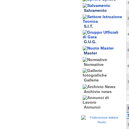
2
Salvamento
3
S.I.T.
4
G.U.G.
5
Master
Normative
6
Gallerie
7
Archivio news
-
Annunci
1