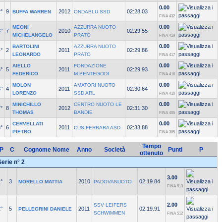
0.00
°
9
2012
02:28.03
BUFFA WARREN
ONDABLU SSD
FINA 432
0.00
MEONI
AZZURRA NUOTO
°
7
2010
02:29.55
MICHELANGELO
PRATO
FINA 419
0.00
BARTOLINI
AZZURRA NUOTO
°
2
2011
02:29.86
LEONARDO
PRATO
FINA 417
0.00
AIELLO
FONDAZIONE
°
5
2011
02:29.93
FEDERICO
M.BENTEGODI
FINA 416
0.00
MOLON
AMATORI NUOTO
°
4
2011
02:30.64
LORENZO
SSD ARL
FINA 410
0.00
MINICHILLO
CENTRO NUOTO LE
°
8
2012
02:31.30
THOMAS
BANDIE
FINA 405
0.00
CERVELLATI
°
6
2011
02:33.88
CUS FERRARA ASD
PIETRO
FINA 385
Tempo
P
C
Cognome Nome
Anno
Società
Punti
P
ottenuto
Serie n° 2
3.00
°
3
2010
02:19.84
MORELLO MATTIA
PADOVANUOTO
FINA 513
2.00
SSV LEIFERS
°
5
2011
02:19.91
PELLEGRINI DANIELE
SCHWIMMEN
FINA 512