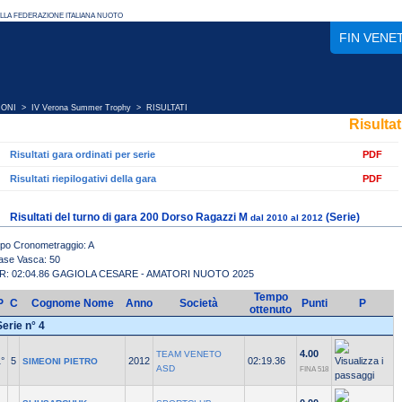
FIN VENE
IONI
>
IV Verona Summer Trophy
> RISULTATI
Risultat
Risultati gara ordinati per serie
PDF
Risultati riepilogativi della gara
PDF
Risultati del turno di gara 200 Dorso Ragazzi M
(Serie)
dal 2010 al 2012
ipo Cronometraggio: A
ase Vasca: 50
R: 02:04.86 GAGIOLA CESARE - AMATORI NUOTO 2025
Tempo
P
C
Cognome Nome
Anno
Società
Punti
P
ottenuto
Serie n° 4
4.00
TEAM VENETO
°
5
2012
02:19.36
SIMEONI PIETRO
ASD
FINA 518