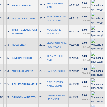
8.00
TEAM VENETO
°
1
7
2010
02:11.02
ZILIO EDOARDO
ASD
FINA 623
7.00
MONTEBELLUNA
°
1
4
2010
02:12.24
DALLA LANA DAVID
NUOTO ASD
FINA 606
6.00
TRETTI CLEMENTONI
AQUAMORE
°
1
2
2010
02:18.78
TOMMASO
ACQUA 13
FINA 524
5.00
LEOSPORT NICE
°
1
3
2010
02:19.23
ROCA ENEA
FOOTWEAR
FINA 519
4.00
TEAM VENETO
°
4
5
2012
02:19.36
SIMEONI PIETRO
ASD
FINA 518
3.00
°
2
3
2010
02:19.84
MORELLO MATTIA
PADOVANUOTO
FINA 513
2.00
SSV LEIFERS
°
2
5
2011
02:19.91
PELLEGRINI DANIELE
SCHWIMMEN
FINA 512
1.00
CENTRO NUOTO
10°
1
9
2011
02:19.93
SAMOGIN ALBERTO
LE BANDIE
FINA 512