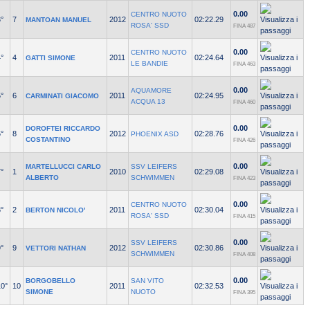
0.00
CENTRO NUOTO
°
7
2012
02:22.29
MANTOAN MANUEL
ROSA' SSD
FINA 487
0.00
CENTRO NUOTO
°
4
2011
02:24.64
GATTI SIMONE
LE BANDIE
FINA 463
0.00
AQUAMORE
°
6
2011
02:24.95
CARMINATI GIACOMO
ACQUA 13
FINA 460
0.00
DOROFTEI RICCARDO
°
8
2012
02:28.76
PHOENIX ASD
COSTANTINO
FINA 426
0.00
MARTELLUCCI CARLO
SSV LEIFERS
°
1
2010
02:29.08
ALBERTO
SCHWIMMEN
FINA 423
0.00
CENTRO NUOTO
°
2
2011
02:30.04
BERTON NICOLO'
ROSA' SSD
FINA 415
0.00
SSV LEIFERS
°
9
2012
02:30.86
VETTORI NATHAN
SCHWIMMEN
FINA 408
0.00
BORGOBELLO
SAN VITO
10°
10
2011
02:32.53
SIMONE
NUOTO
FINA 395