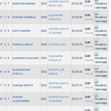
0.00
CENTRO NUOTO
1°
2
7
2012
02:22.29
MANTOAN MANUEL
ROSA' SSD
FINA 487
0.00
AQUAMORE
12°
1
8
2010
02:22.60
BONOMI GABRIELE
ACQUA 13
FINA 483
0.00
CENTRO NUOTO
13°
2
4
2011
02:24.64
GATTI SIMONE
LE BANDIE
FINA 463
0.00
14°
1
1
2010
02:24.74
PONGOLI DIEGO
PHOENIX ASD
FINA 462
0.00
AQUAMORE
15°
2
6
2011
02:24.95
CARMINATI GIACOMO
ACQUA 13
FINA 460
0.00
SLIUSARCHUK
SPORTCLUB
16°
4
6
2012
02:25.42
KYRYLO
MERAN
FINA 456
0.00
CENTRO NUOTO
17°
3
3
2012
02:27.74
CORONA MATTIA
LE BANDIE
FINA 435
0.00
TESSER
CENTRO NUOTO
18°
4
7
2011
02:27.77
ALESSANDRO
LE BANDIE
FINA 434
0.00