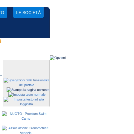
TO
LE SOCIETÀ
i
Gestisci una società?
Devi iscrivere i tuoi atleti alle
manifestazioni?