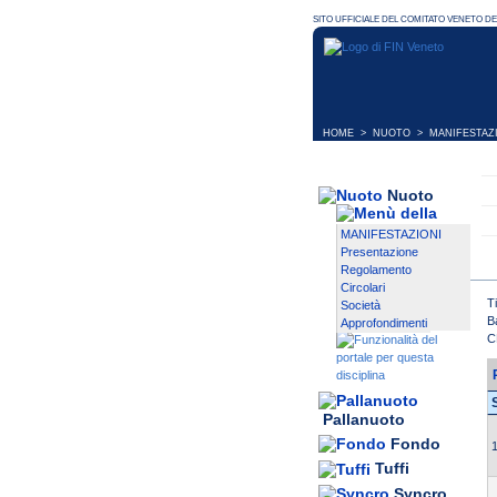
HOME
>
NUOTO
>
MANIFESTAZ
Nuoto
MANIFESTAZIONI
Presentazione
Regolamento
Circolari
T
Società
B
Approfondimenti
C
Pallanuoto
Fondo
1
Tuffi
Syncro