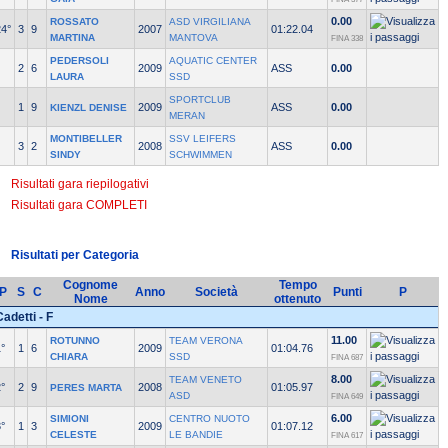
0.00
ROSSATO
ASD VIRGILIANA
24°
3
9
2007
01:22.04
MARTINA
MANTOVA
FINA 338
PEDERSOLI
AQUATIC CENTER
2
6
2009
ASS
0.00
LAURA
SSD
SPORTCLUB
1
9
2009
ASS
0.00
KIENZL DENISE
MERAN
MONTIBELLER
SSV LEIFERS
3
2
2008
ASS
0.00
SINDY
SCHWIMMEN
Risultati gara riepilogativi
Risultati gara COMPLETI
Risultati per Categoria
Cognome
Tempo
P
S
C
Anno
Società
Punti
P
Nome
ottenuto
Cadetti - F
11.00
ROTUNNO
TEAM VERONA
°
1
6
2009
01:04.76
CHIARA
SSD
FINA 687
8.00
TEAM VENETO
°
2
9
2008
01:05.97
PERES MARTA
ASD
FINA 649
6.00
SIMIONI
CENTRO NUOTO
°
1
3
2009
01:07.12
CELESTE
LE BANDIE
FINA 617