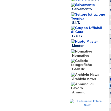
1
Salvamento
2
3
S.I.T.
4
G.U.G.
5
Master
6
Normative
7
-
Gallerie
Archivio news
Annunci
1
2