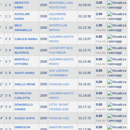
3.00
MEROTTO
MONTEBELLUNA
°
1
2
2009
01:09.63
EMMA
NUOTO ASD
FINA 552
2.00
ASSOLARI
AQUAMORE
°
1
1
2008
01:10.38
GIADA
ACQUA 13
FINA 535
1.00
WILD
SPORTCLUB
°
1
10
2008
01:12.34
ANNABELLE
MERAN
FINA 493
0.00
AZZURRA NUOTO
°
2
2
2008
01:13.07
CARLESI MARIA
PRATO
FINA 478
0.00
FADINI MARIA
LEOSPORT NICE
°
2
4
2008
01:13.71
BEATRICE
FOOTWEAR
FINA 466
0.00
MARTELLI
AZZURRA NUOTO
°
3
7
2008
01:14.46
VITTORIA
PRATO
FINA 452
0.00
SSV LEIFERS
10°
2
8
2008
01:15.85
GIUSTI DORIS
SCHWIMMEN
FINA 427
0.00
1°
2
7
2009
01:16.61
GRILLO IRENE
PHOENIX ASD
FINA 415
0.00
PETRACCHI
AZZURRA NUOTO
12°
3
6
2009
01:16.65
CARLOTTA
PRATO
FINA 414
0.00
DONADELLO
CITTA' SPORT
13°
3
4
2008
01:17.12
CHIARA
VICENZA SSD
FINA 407
0.00
14°
3
8
2009
01:17.72
SASSO SOFIA
PHOENIX ASD
FINA 397
0.00
OBROSCHI
AMATORI NUOTO
15°
3
3
2009
01:17.98