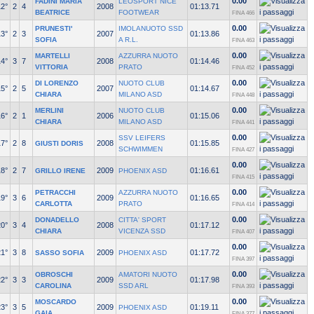
0.00
FADINI MARIA
LEOSPORT NICE
12°
2
4
2008
01:13.71
BEATRICE
FOOTWEAR
FINA 466
0.00
PRUNESTI'
IMOLANUOTO SSD
13°
2
3
2007
01:13.86
SOFIA
A R.L.
FINA 463
0.00
MARTELLI
AZZURRA NUOTO
14°
3
7
2008
01:14.46
VITTORIA
PRATO
FINA 452
0.00
DI LORENZO
NUOTO CLUB
15°
2
5
2007
01:14.67
CHIARA
MILANO ASD
FINA 448
0.00
MERLINI
NUOTO CLUB
16°
2
1
2006
01:15.06
CHIARA
MILANO ASD
FINA 441
0.00
SSV LEIFERS
17°
2
8
2008
01:15.85
GIUSTI DORIS
SCHWIMMEN
FINA 427
0.00
18°
2
7
2009
01:16.61
GRILLO IRENE
PHOENIX ASD
FINA 415
0.00
PETRACCHI
AZZURRA NUOTO
19°
3
6
2009
01:16.65
CARLOTTA
PRATO
FINA 414
0.00
DONADELLO
CITTA' SPORT
20°
3
4
2008
01:17.12
CHIARA
VICENZA SSD
FINA 407
0.00
21°
3
8
2009
01:17.72
SASSO SOFIA
PHOENIX ASD
FINA 397
0.00
OBROSCHI
AMATORI NUOTO
22°
3
3
2009
01:17.98
CAROLINA
SSD ARL
FINA 393
0.00
MOSCARDO
23°
3
5
2009
01:19.11
PHOENIX ASD
GAIA
FINA 377