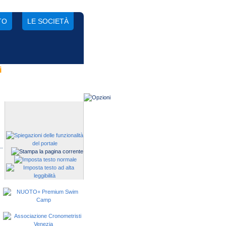
TO
LE SOCIETÀ
i
Gestisci una società?
Devi iscrivere i tuoi atleti alle
manifestazioni?