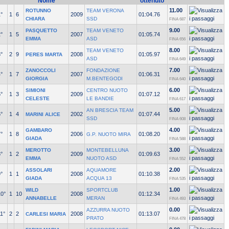
Nome
ottenuto
11.00
ROTUNNO
TEAM VERONA
°
1
6
2009
01:04.76
CHIARA
SSD
FINA 687
9.00
PASQUETTO
TEAM VENETO
°
1
5
2007
01:05.74
EMMA
ASD
FINA 656
8.00
TEAM VENETO
°
2
9
2008
01:05.97
PERES MARTA
ASD
FINA 649
7.00
ZANOCCOLI
FONDAZIONE
°
1
7
2007
01:06.31
GIORGIA
M.BENTEGODI
FINA 640
6.00
SIMIONI
CENTRO NUOTO
°
1
3
2009
01:07.12
CELESTE
LE BANDIE
FINA 617
5.00
AN BRESCIA TEAM
°
1
4
2002
01:07.44
MARINI ALICE
SSD
FINA 608
4.00
GAMBARO
°
1
8
2006
01:08.20
G.P. NUOTO MIRA
GIADA
FINA 588
3.00
MEROTTO
MONTEBELLUNA
°
1
2
2009
01:09.63
EMMA
NUOTO ASD
FINA 552
2.00
ASSOLARI
AQUAMORE
°
1
1
2008
01:10.38
GIADA
ACQUA 13
FINA 535
1.00
WILD
SPORTCLUB
10°
1
10
2008
01:12.34
ANNABELLE
MERAN
FINA 493
0.00
AZZURRA NUOTO
1°
2
2
2008
01:13.07
CARLESI MARIA
PRATO
FINA 478