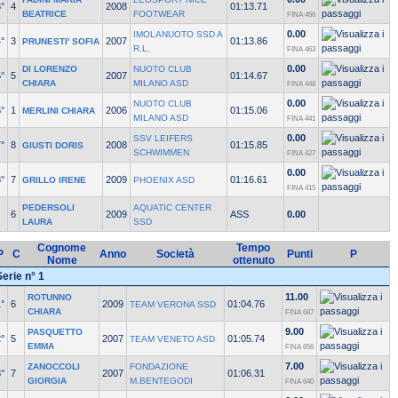
°
4
2008
01:13.71
BEATRICE
FOOTWEAR
FINA 466
0.00
IMOLANUOTO SSD A
°
3
2007
01:13.86
PRUNESTI' SOFIA
R.L.
FINA 463
0.00
DI LORENZO
NUOTO CLUB
°
5
2007
01:14.67
CHIARA
MILANO ASD
FINA 448
0.00
NUOTO CLUB
°
1
2006
01:15.06
MERLINI CHIARA
MILANO ASD
FINA 441
0.00
SSV LEIFERS
°
8
2008
01:15.85
GIUSTI DORIS
SCHWIMMEN
FINA 427
0.00
°
7
2009
01:16.61
GRILLO IRENE
PHOENIX ASD
FINA 415
PEDERSOLI
AQUATIC CENTER
6
2009
ASS
0.00
LAURA
SSD
Cognome
Tempo
P
C
Anno
Società
Punti
P
Nome
ottenuto
Serie n° 1
11.00
ROTUNNO
°
6
2009
01:04.76
TEAM VERONA SSD
CHIARA
FINA 687
9.00
PASQUETTO
°
5
2007
01:05.74
TEAM VENETO ASD
EMMA
FINA 656
7.00
ZANOCCOLI
FONDAZIONE
°
7
2007
01:06.31
GIORGIA
M.BENTEGODI
FINA 640