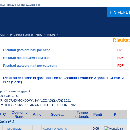
FIN VENE
IONI
>
IV Verona Summer Trophy
> RISULTATI
Risultat
Risultati gara ordinati per serie
PDF
Risultati riepilogativi della gara
PDF
Risultati gara ordinati per categoria
PDF
Risultati del turno di gara 100 Dorso Assoluti Femmine Agonisti
dal 1982 al
(Serie)
2009
ipo Cronometraggio: A
ase Vasca: 50
R: 00:57.45 MCKEOWN KAYLEE
ADELAIDE
2021
R: 01:03.22 SANTULIANA NICOLE - LEOSPORT 2025
Cognome
Tempo
P
C
Anno
Società
Punti
P
Nome
ottenuto
Serie n° 3
0.00
MARTELLI
AZZURRA NUOTO