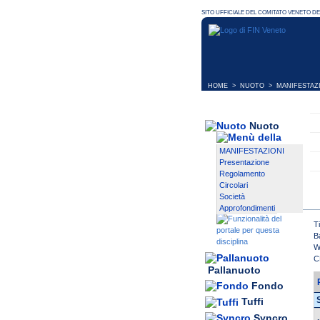
HOME
>
NUOTO
>
MANIFESTAZ
Nuoto
MANIFESTAZIONI
Presentazione
Regolamento
Circolari
Società
Approfondimenti
T
B
W
C
Pallanuoto
Fondo
Tuffi
Syncro