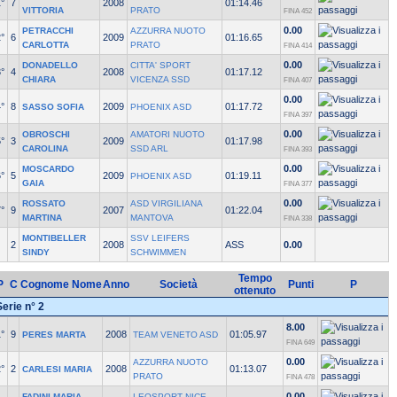
°
7
2008
01:14.46
VITTORIA
PRATO
FINA 452
0.00
PETRACCHI
AZZURRA NUOTO
°
6
2009
01:16.65
CARLOTTA
PRATO
FINA 414
0.00
DONADELLO
CITTA' SPORT
°
4
2008
01:17.12
CHIARA
VICENZA SSD
FINA 407
0.00
°
8
2009
01:17.72
SASSO SOFIA
PHOENIX ASD
FINA 397
0.00
OBROSCHI
AMATORI NUOTO
°
3
2009
01:17.98
CAROLINA
SSD ARL
FINA 393
0.00
MOSCARDO
°
5
2009
01:19.11
PHOENIX ASD
GAIA
FINA 377
0.00
ROSSATO
ASD VIRGILIANA
°
9
2007
01:22.04
MARTINA
MANTOVA
FINA 338
MONTIBELLER
SSV LEIFERS
2
2008
ASS
0.00
SINDY
SCHWIMMEN
Tempo
P
C
Cognome Nome
Anno
Società
Punti
P
ottenuto
Serie n° 2
8.00
°
9
2008
01:05.97
PERES MARTA
TEAM VENETO ASD
FINA 649
0.00
AZZURRA NUOTO
°
2
2008
01:13.07
CARLESI MARIA
PRATO
FINA 478
0.00
FADINI MARIA
LEOSPORT NICE