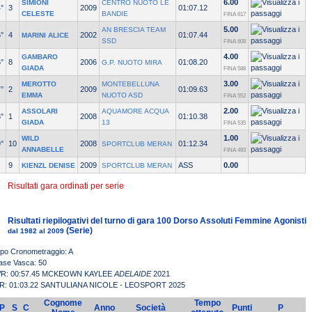
6.00
SIMIONI
CENTRO NUOTO LE
°
3
2009
01:07.12
CELESTE
BANDIE
FINA 617
5.00
AN BRESCIA TEAM
°
4
2002
01:07.44
MARINI ALICE
SSD
FINA 608
4.00
GAMBARO
°
8
2006
01:08.20
G.P. NUOTO MIRA
GIADA
FINA 588
3.00
MEROTTO
MONTEBELLUNA
°
2
2009
01:09.63
EMMA
NUOTO ASD
FINA 552
2.00
ASSOLARI
AQUAMORE ACQUA
°
1
2008
01:10.38
GIADA
13
FINA 535
1.00
WILD
°
10
2008
01:12.34
SPORTCLUB MERAN
ANNABELLE
FINA 493
9
2009
ASS
0.00
KIENZL DENISE
SPORTCLUB MERAN
Risultati gara ordinati per serie
Risultati riepilogativi del turno di gara 100 Dorso Assoluti Femmine Agonisti
(Serie)
dal 1982 al 2009
ipo Cronometraggio: A
ase Vasca: 50
R: 00:57.45 MCKEOWN KAYLEE
ADELAIDE
2021
R: 01:03.22 SANTULIANA NICOLE - LEOSPORT 2025
Cognome
Tempo
P
S
C
Anno
Società
Punti
P