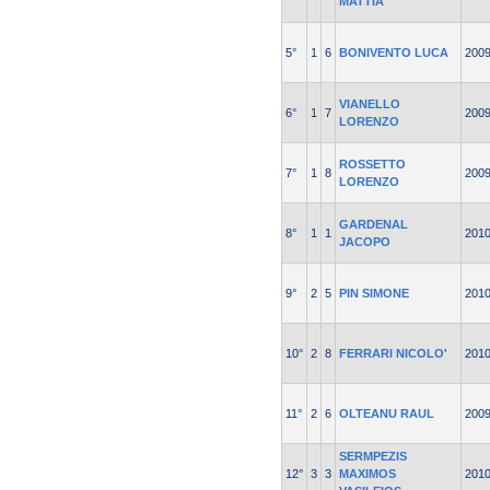
MATTIA
5°
1
6
BONIVENTO LUCA
200
VIANELLO
6°
1
7
200
LORENZO
ROSSETTO
7°
1
8
200
LORENZO
GARDENAL
8°
1
1
201
JACOPO
9°
2
5
PIN SIMONE
201
10°
2
8
FERRARI NICOLO'
201
11°
2
6
OLTEANU RAUL
200
SERMPEZIS
12°
3
3
MAXIMOS
201