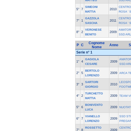
MATTEO
SSD AR
SIMEONI
CENTRO
5°
7
2010
MATTIA
ROSA ' 
GAZZOLA
CENTRO
7°
1
2011
SASCHA
ROSA ' 
VERONESE
AMATOR
8°
2
2009
BENITO
SSD AR
Cognome
P
C
Anno
S
Nome
Serie n° 1
GAGIOLA
AMATOR
1°
4
2009
CESARE
SSD AR
BERTOLO
2°
5
2009
ARCA T
LORENZO
SARTORI
LEOSPO
3°
3
2010
GIORGIO
FOOTW
TURCHETTO
4°
2
2009
TEAM V
MATTIA
BONIVENTO
5°
6
2009
NUOTAT
LUCA
VIANELLO
SSD STI
6°
7
2009
LORENZO
PREGA
ROSSETTO
CENTR
7°
8
2009