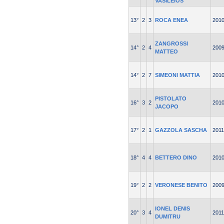
VASILEIOS
13°
2
3
ROCA ENEA
201
ZANGROSSI
14°
2
4
200
MATTEO
14°
2
7
SIMEONI MATTIA
201
PISTOLATO
16°
3
2
201
JACOPO
17°
2
1
GAZZOLA SASCHA
2011
18°
4
4
BETTERO DINO
201
19°
2
2
VERONESE BENITO
200
IONEL DENIS
20°
3
4
2011
DUMITRU