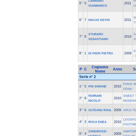
CARRARO
H
5°
5
2011
GIANMARCO
O
N
6°
7
2011
MACAS KEVIN
7
STURARO
A
7°
8
2010
SEBASTIANO
S
S
8°
1
2009
DI PIERI PIETRO
-
Cognome
P
C
Anno
S
Nome
Serie n° 2
PIAVE N
1°
5
2010
PIN SIMONE
DONA '
FERRARI
SWEET 
2°
8
2010
NICOLO'
MODENA
3°
6
2009
OLTEANU RAUL
ARCA T
LEOSPO
4°
3
2010
ROCA ENEA
FOOTW
ZANGROSSI
AMATOR
5°
4
2009