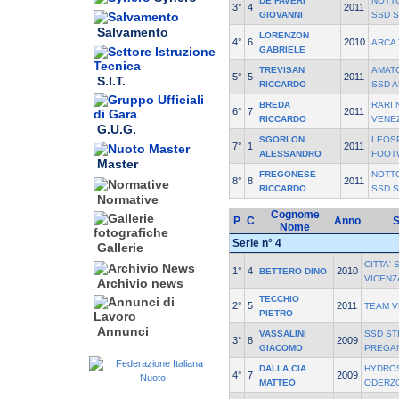
DE FAVERI
NOTTO
3°
4
2011
GIOVANNI
SSD 
Salvamento
LORENZON
4°
6
2010
ARCA
GABRIELE
TREVISAN
AMAT
5°
5
2011
S.I.T.
RICCARDO
SSD A
BREDA
RARI 
6°
7
2011
RICCARDO
VENE
G.U.G.
SGORLON
LEOS
7°
1
2011
ALESSANDRO
FOOT
Master
FREGONESE
NOTTO
8°
8
2011
RICCARDO
SSD 
Normative
Cognome
P
C
Anno
S
Nome
Serie n° 4
Gallerie
CITTA'
1°
4
2010
BETTERO DINO
VICENZ
Archivio news
TECCHIO
2°
5
2011
TEAM V
PIETRO
Annunci
VASSALINI
SSD ST
3°
8
2009
GIACOMO
PREGA
DALLA CIA
HYDROS
4°
7
2009
MATTEO
ODERZ