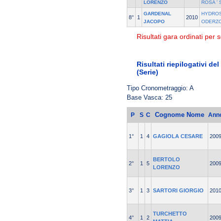
LORENZO
ROSA ' 
GARDENAL
HYDROS
8°
1
2010
JACOPO
ODERZ
Risultati gara ordinati per s
Risultati riepilogativi d
(Serie)
Tipo Cronometraggio: A
Base Vasca: 25
Cognome Nome
P
S
C
Ann
1°
1
4
GAGIOLA CESARE
200
BERTOLO
2°
1
5
200
LORENZO
3°
1
3
SARTORI GIORGIO
201
TURCHETTO
4°
1
2
200