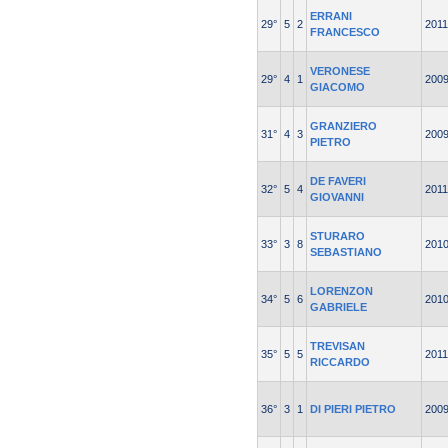
ERRANI
29°
5
2
2011
FRANCESCO
VERONESE
29°
4
1
200
GIACOMO
GRANZIERO
31°
4
3
200
PIETRO
DE FAVERI
32°
5
4
2011
GIOVANNI
STURARO
33°
3
8
201
SEBASTIANO
LORENZON
34°
5
6
201
GABRIELE
TREVISAN
35°
5
5
2011
RICCARDO
36°
3
1
DI PIERI PIETRO
200