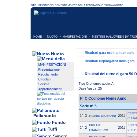
HOME
>
NUOTO
>
MANIFESTAZIONI
>
MEETING HALLOWEEN 19° TROFE
Risultati gara ordinati per serie
Nuoto
Risultati riepilogativi della gara
MANIFESTAZIONI
Presentazione
Risultati del turno di gara 50
Regolamento
Circolari
Tipo Cronometraggio: A
Società
Base Vasca: 25
Approfondimenti
P
C
Cognome Nome
Anno
Serie n° 5
CENT
Pallanuoto
1°
3
2011
FABRIS GIOVANNI
CITTA
Fondo
ERRANI
SSD S
2°
2
2011
Tuffi
FRANCESCO
PREG
Syncro