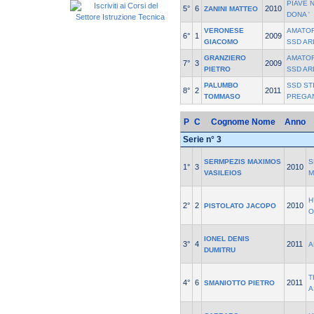
PIAVE 
5°
6
2010
ZANINI MATTEO
DONA '
VERONESE
AMATOR
6°
1
2009
GIACOMO
SSD AR
GRANZIERO
AMATOR
7°
3
2009
PIETRO
SSD AR
PALUMBO
SSD ST
8°
2
2011
TOMMASO
PREGA
P
C
Cognome Nome
Anno
Serie n° 3
SERMPEZIS MAXIMOS
S
1°
3
2010
VASILEIOS
M
H
2°
2
2010
PISTOLATO JACOPO
O
IONEL DENIS
3°
4
2011
A
DUMITRU
T
4°
6
2011
SMANIOTTO PIETRO
A