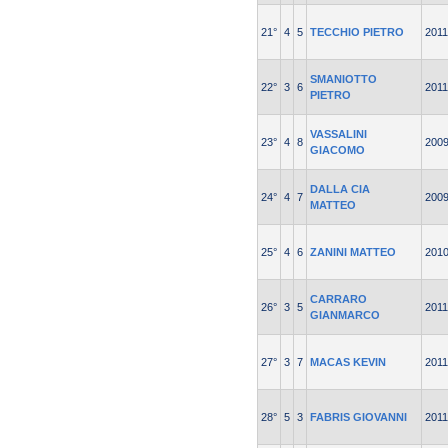
21°
4
5
TECCHIO PIETRO
2011
SMANIOTTO
22°
3
6
2011
PIETRO
VASSALINI
23°
4
8
200
GIACOMO
DALLA CIA
24°
4
7
200
MATTEO
25°
4
6
ZANINI MATTEO
201
CARRARO
26°
3
5
2011
GIANMARCO
27°
3
7
MACAS KEVIN
2011
28°
5
3
FABRIS GIOVANNI
2011