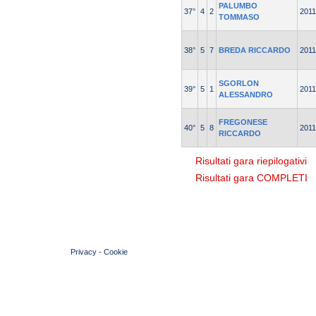
PALUMBO
37°
4
2
2011
TOMMASO
38°
5
7
BREDA RICCARDO
2011
SGORLON
39°
5
1
2011
ALESSANDRO
FREGONESE
40°
5
8
2011
RICCARDO
Risultati gara riepilogativi
Risultati gara COMPLETI
© 2004 Copyright by FIN Veneto - P.Iva 01384031009
Privacy
-
Cookie