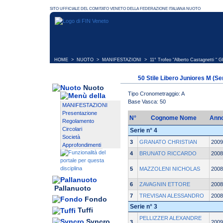
HOME
>
NUOTO
>
MANIFESTAZIONI
>
11° Trofeo “Alberto Castagnetti “ 
50 Stile Libero Juniores M (Se
Nuoto
Tipo Cronometraggio: A
Base Vasca: 50
MANIFESTAZIONI
Presentazione
N°
Cognome Nome
Ann
Regolamento
Circolari
Serie n° 4
Società
3
GRANATO CHRISTIAN
2009
Approfondimenti
4
BRUNATO RICCARDO
2008
5
MAZZOLENI NICHOLAS
2008
6
ZAVAGNIN ETTORE
2008
Pallanuoto
7
TREVISAN ALESSANDRO
2008
Fondo
Serie n° 3
Tuffi
PELLIZZER ALEXANDRE
Syncro
3
2009