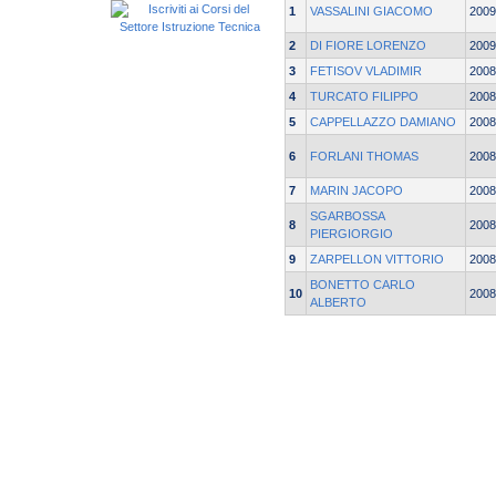
1
VASSALINI GIACOMO
2009
2
DI FIORE LORENZO
2009
3
FETISOV VLADIMIR
2008
4
TURCATO FILIPPO
2008
5
CAPPELLAZZO DAMIANO
2008
6
FORLANI THOMAS
2008
7
MARIN JACOPO
2008
SGARBOSSA
8
2008
PIERGIORGIO
9
ZARPELLON VITTORIO
2008
BONETTO CARLO
10
2008
ALBERTO