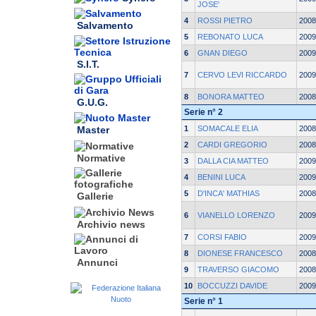
JOSE'
4
ROSSI PIETRO
2008
Salvamento
5
REBONATO LUCA
2009
6
GNAN DIEGO
2009
S.I.T.
7
CERVO LEVI RICCARDO
2009
8
BONORA MATTEO
2008
G.U.G.
Serie n° 2
1
SOMACALE ELIA
2008
Master
2
CARDI GREGORIO
2008
Normative
3
DALLA CIA MATTEO
2009
4
BENINI LUCA
2009
5
D'INCA' MATHIAS
2008
Gallerie
6
VIANELLO LORENZO
2009
Archivio news
7
CORSI FABIO
2009
8
DIONESE FRANCESCO
2008
Annunci
9
TRAVERSO GIACOMO
2008
10
BOCCUZZI DAVIDE
2009
Serie n° 1