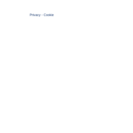
© 2004 Copyright by FIN Veneto - P.Iva 01384031009
Privacy
-
Cookie