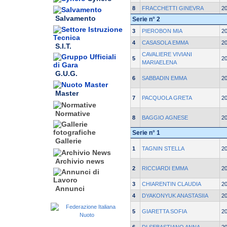
8
FRACCHETTI GINEVRA
2
Salvamento
Serie n° 2
3
PIEROBON MIA
2
4
CASASOLA EMMA
2
S.I.T.
CAVALIERE VIVIANI
5
2
MARIAELENA
G.U.G.
6
SABBADIN EMMA
2
Master
7
PACQUOLA GRETA
2
Normative
8
BAGGIO AGNESE
2
Serie n° 1
Gallerie
1
TAGNIN STELLA
2
Archivio news
2
RICCIARDI EMMA
2
3
CHIARENTIN CLAUDIA
2
Annunci
4
DYAKONYUK ANASTASIIA
2
5
GIARETTA SOFIA
2