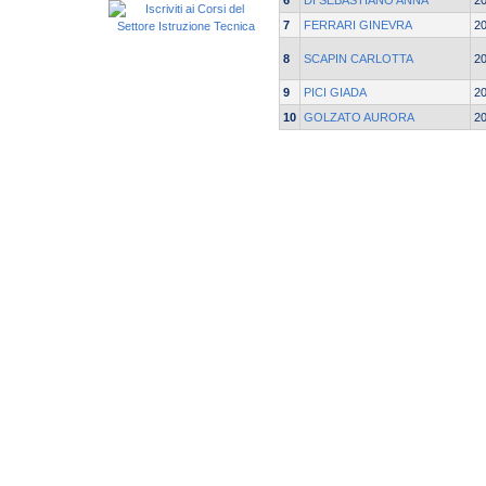
6
DI SEBASTIANO ANNA
2
7
FERRARI GINEVRA
2
8
SCAPIN CARLOTTA
2
9
PICI GIADA
2
10
GOLZATO AURORA
2