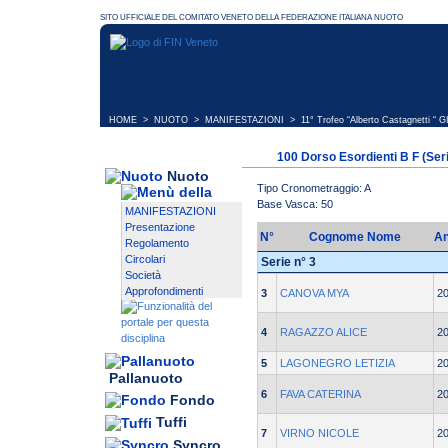
HOME
>
NUOTO
>
MANIFESTAZIONI
>
11° Trofeo “Alberto Castagnetti “ 
100 Dorso Esordienti B F (Ser
Nuoto
Tipo Cronometraggio: A
Base Vasca: 50
MANIFESTAZIONI
Presentazione
N°
Cognome Nome
A
Regolamento
Circolari
Serie n° 3
Società
Approfondimenti
3
CANOVA MYA
2
4
RAGAZZO ALICE
2
5
LAGONEGRO LETIZIA
2
Pallanuoto
6
FAVA CATERINA
2
Fondo
Tuffi
7
VIRNO NICOLE
2
Syncro