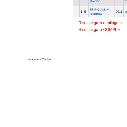
MILANA
N
TRANQUILLINI
-
1
5
2011
T
GIORGIA
Risultati gara riepilogativi
Risultati gara COMPLETI
© 2004 Copyright by FIN Veneto - P.Iva 01384031009
Privacy
-
Cookie