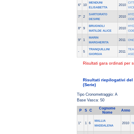
MENDUNI
CIT
6°
10
2010
ELISABETTA
VIC
SARTORATO
HYD
7°
2
2010
DESIRE
OD
BRUGNOLI
HYD
8°
9
2010
MATILDE ALICE
OD
MARIN
9°
1
2011
OND
MARGHERITA
TRANQUILLINI
TEA
-
5
2011
GIORGIA
AS
Risultati gara ordinati per s
Risultati riepilogativi de
(Serie)
Tipo Cronometraggio: A
Base Vasca: 50
Cognome
P
S
C
Anno
Nome
MALLIA
1°
1
6
2010
T
MADDALENA