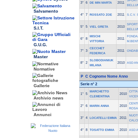
SPORT
3°
6
2011
DE MIN MARTA
BELLU
Salvamento
4°
7
2011
ROSSATO ZOE
S.C.V. 
SPORT
5°
5
2010
VIEL GRETA
S.I.T.
BELLU
MISCHI
FONDA
6°
8
2011
VITTORIA
M.BEN
G.U.G.
CECCHET
7°
3
2011
ONDAB
FEDERICA
Master
SLOBODIANIUK
8°
2
2010
ASD A
MILANA
Normative
P
C
Cognome Nome
Anno
Serie n° 2
Gallerie
MARCHETTO
CITTA
1°
5
2010
CLEMENTINA
VICE
Archivio news
CENT
2°
6
2010
MARIN ANNA
ROSA
Annunci
NUOTO
3°
4
2011
LOCATELLI EMMA
CALC
4°
8
2010
TOSATTO EMMA
ASD 