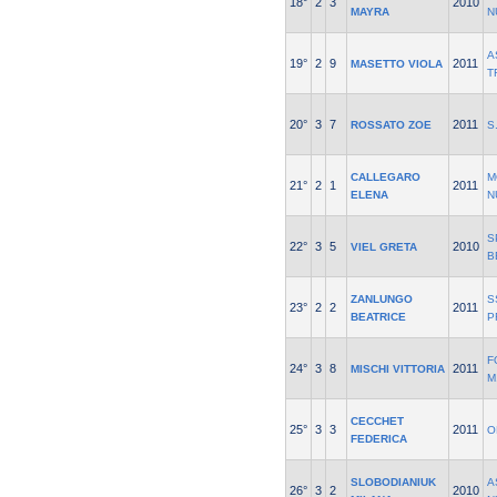
18°
2
3
2010
MAYRA
N
A
19°
2
9
2011
MASETTO VIOLA
T
20°
3
7
2011
ROSSATO ZOE
S
CALLEGARO
M
21°
2
1
2011
ELENA
N
S
22°
3
5
2010
VIEL GRETA
B
ZANLUNGO
S
23°
2
2
2011
BEATRICE
P
F
24°
3
8
2011
MISCHI VITTORIA
M
CECCHET
25°
3
3
2011
O
FEDERICA
SLOBODIANIUK
A
26°
3
2
2010