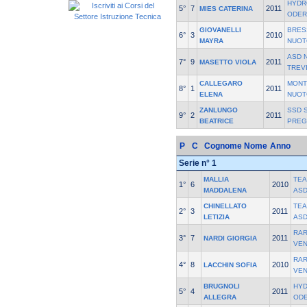
HYDR
5°
7
2011
MIES CATERINA
ODER
GIOVANELLI
BRES
6°
3
2010
MAYRA
NUOT
ASD 
7°
9
2011
MASETTO VIOLA
TREV
CALLEGARO
MONT
8°
1
2011
ELENA
NUOT
ZANLUNGO
SSD S
9°
2
2011
BEATRICE
PREG
P
C
Cognome Nome
Anno
Serie n° 1
MALLIA
TEA
1°
6
2010
MADDALENA
AS
CHINELLATO
TEA
2°
3
2011
LETIZIA
AS
RAR
3°
7
2011
NARDI GIORGIA
VEN
RAR
4°
8
2010
LACCHIN SOFIA
VEN
BRUGNOLI
HYD
5°
4
2011
ALLEGRA
OD