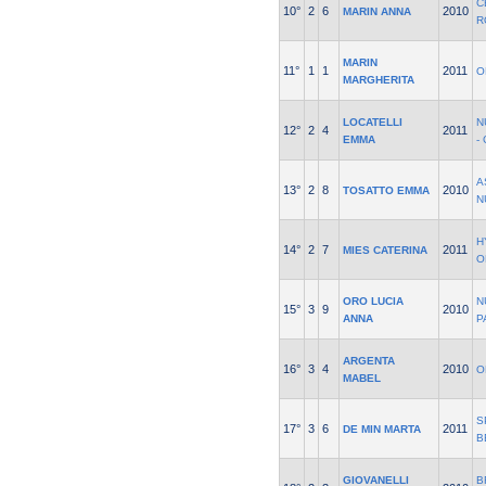
C
10°
2
6
2010
MARIN ANNA
R
MARIN
11°
1
1
2011
O
MARGHERITA
LOCATELLI
N
12°
2
4
2011
EMMA
-
A
13°
2
8
2010
TOSATTO EMMA
N
H
14°
2
7
2011
MIES CATERINA
O
ORO LUCIA
N
15°
3
9
2010
ANNA
P
ARGENTA
16°
3
4
2010
O
MABEL
S
17°
3
6
2011
DE MIN MARTA
B
GIOVANELLI
B