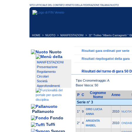
HOME
>
NUOTO
>
MANIFESTAZIONI
>
11° Trofeo “Alberto Castagnetti “ 
Risultati gara ordinati per serie
Nuoto
Risultati riepilogativi della gara
MANIFESTAZIONI
Presentazione
Risultati del turno di gara 50 
Regolamento
Circolari
Tipo Cronometraggio: A
Società
Base Vasca: 50
Approfondimenti
Cognome
P
C
Anno
Nome
Serie n° 3
ORO LUCIA
Pallanuoto
1°
9
2010
NUOTA
ANNA
Fondo
ARGENTA
2°
4
2010
ONDAB
Tuffi
MABEL
Syncro