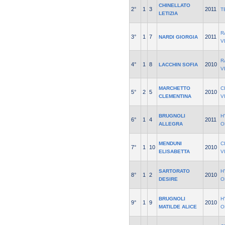
CHINELLATO
2°
1
3
2011
T
LETIZIA
R
3°
1
7
2011
NARDI GIORGIA
V
R
4°
1
8
2010
LACCHIN SOFIA
V
MARCHETTO
C
5°
2
5
2010
CLEMENTINA
V
BRUGNOLI
H
6°
1
4
2011
ALLEGRA
O
MENDUNI
C
7°
1
10
2010
ELISABETTA
V
SARTORATO
H
8°
1
2
2010
DESIRE
O
BRUGNOLI
H
9°
1
9
2010
MATILDE ALICE
O