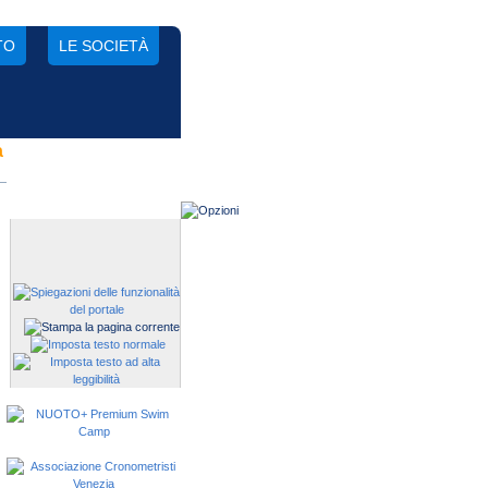
TO
LE SOCIETÀ
a
Gestisci una società?
Devi iscrivere i tuoi atleti alle
manifestazioni?