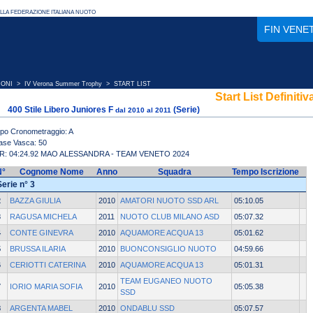
FIN VENE
IONI
>
IV Verona Summer Trophy
> START LIST
Start List Definitiv
400 Stile Libero Juniores F
(Serie)
dal 2010 al 2011
ipo Cronometraggio: A
ase Vasca: 50
R: 04:24.92 MAO ALESSANDRA - TEAM VENETO 2024
N°
Cognome Nome
Anno
Squadra
Tempo Iscrizione
Serie n° 3
2
BAZZA GIULIA
2010
AMATORI NUOTO SSD ARL
05:10.05
3
RAGUSA MICHELA
2011
NUOTO CLUB MILANO ASD
05:07.32
4
CONTE GINEVRA
2010
AQUAMORE ACQUA 13
05:01.62
5
BRUSSA ILARIA
2010
BUONCONSIGLIO NUOTO
04:59.66
6
CERIOTTI CATERINA
2010
AQUAMORE ACQUA 13
05:01.31
TEAM EUGANEO NUOTO
7
IORIO MARIA SOFIA
2010
05:05.38
SSD
8
ARGENTA MABEL
2010
ONDABLU SSD
05:07.57