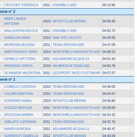
9
CECCHET FEDERICA
2011
ONDABLU SSD
05:13.86
Serie n° 2
PEER LINNEA
2
2010
SPORTCLUB MERAN
04:56.65
ANTONIA
3
DALLA ROSA NICOLE
2011
ONDABLU SSD
04:52.72
4
DANELON ANNA
2010
SAN VITO NUOTO
04:49.55
5
MOROSIN ALESSIA
2011
TEAM VERONA SSD
04:47.05
6
MARTIGNAGO SARA
2010
MONTEBELLUNA NUOTO ASD
04:48.22
7
GEMELLI VITTORIA
2011
AQUAMORE ACQUA 13
04:51.93
8
PADERNO GRETA
2010
AN BRESCIA TEAM SSD
04:55.78
9
SCHIAVON VALENTINA
2011
LEOSPORT NICE FOOTWEAR
04:57.07
Serie n° 1
1
COBELLO GIORGIA
2010
TEAM VERONA SSD
04:46.05
2
CALIARI MARTINA
2010
TEAM VERONA SSD
04:44.67
3
SORRENTI ANNA
2010
SPORTCLUB MERAN
04:40.80
4
GUIZZO MATILDE
2011
MONTEBELLUNA NUOTO ASD
04:39.65
5
SFOGGIA GEMMA
2010
MONTEBELLUNA NUOTO ASD
04:24.32
6
SIBILATO CATERINA
2011
TEAM VERONA SSD
04:32.76
7
MAVER AURORA
2011
AQUAMORE ACQUA 13
04:40.47
8
SORRENTI ISABELLA
2011
SPORTCLUB MERAN
04:43.09