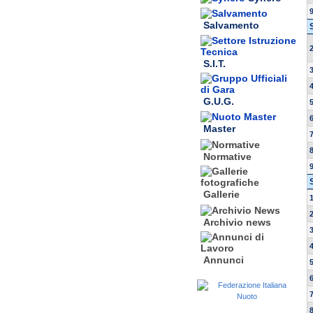
Salvamento
S.I.T.
G.U.G.
Master
Normative
Gallerie
Archivio news
Annunci