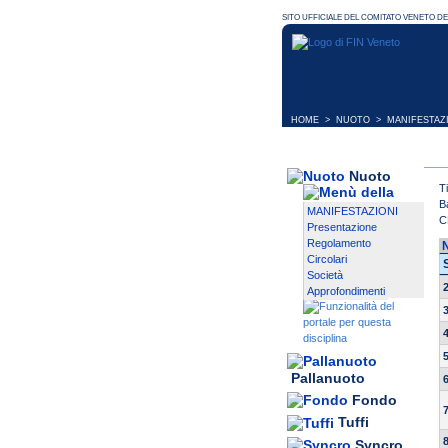
HOME
>
NUOTO
>
MANIFESTAZ
Nuoto
T
B
MANIFESTAZIONI
C
Presentazione
Regolamento
Circolari
Società
Approfondimenti
Pallanuoto
Fondo
Tuffi
Syncro