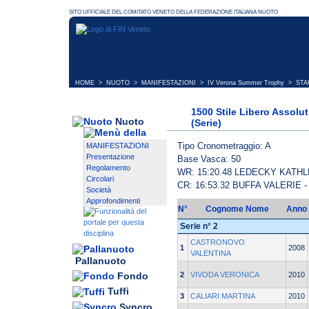
HOME
>
NUOTO
>
MANIFESTAZIONI
>
IV Verona Summer Trophy
> STAR
1500 Stile Libero Assolu
Nuoto
(Serie)
Tipo Cronometraggio: A
MANIFESTAZIONI
Presentazione
Base Vasca: 50
Regolamento
WR: 15:20.48 LEDECKY KATH
Circolari
CR: 16:53.32 BUFFA VALERIE
Società
Approfondimenti
N°
Cognome Nome
Anno
Serie n° 2
CASTRONOVO
1
2008
VALENTINA
Pallanuoto
2
VIVODA VERONICA
2010
Fondo
Tuffi
3
CALIARI MARTINA
2010
Syncro