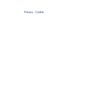
© 2004 Copyright by FIN Veneto - P.Iva 01384031009
Privacy
-
Cookie