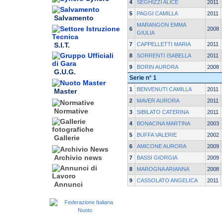
4
SEGHIZZI ALICE
2011
5
PAGGI CAMILLA
2011
Salvamento
MARANGON EMMA
6
2008
GIULIA
S.I.T.
7
CAPPELLETTI MARIA
2011
8
SORRENTI ISABELLA
2011
9
BORIN AURORA
2008
G.U.G.
Serie n° 1
1
BENVENUTI CAMILLA
2011
Master
2
MAVER AURORA
2011
Normative
3
SIBILATO CATERINA
2011
4
BONACINA MARTINA
2003
5
BUFFA VALERIE
2002
Gallerie
6
AMICONE AURORA
2009
Archivio news
7
BASSI GIORGIA
2009
8
MAROGNA ARIANNA
2008
9
CASSOLATO ANGELICA
2011
Annunci