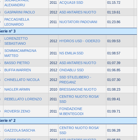
SULAREA PAUL
7
2011
ACQUA18 SSD
01:15.72
ALEXANDRU
8
GASPARINI PAOLO
2012
ASD ANTARES NUOTO
01:19.61
PACCAGNELLA
9
2011
NUOTATORI PADOVANI
01:23.86
LEONARDO
Serie n° 3
LORENZETTO
2
2012
HYDROS USD - ODERZO
01:09.53
SEBASTIANO
SOMMACAMPAGNA
3
2011
NS EMILIA SSD
01:08.57
MATTEO
4
BASSO PIETRO
2012
ASD ANTARES NUOTO
01:07.39
5
BUFFA WARREN
2012
ONDABLU SSD
01:06.85
SSD STILELIBERO -
6
CHINELLATO NICOLA
2012
01:07.30
PREGANZ
7
NAGLER ARMIN
2010
BRESSANONE NUOTO
01:08.23
CENTRO NUOTO ROSA'
8
REBELLATO LORENZO
2011
01:09.41
SSD
FONDAZIONE
9
ROVERSI ZENO
2011
01:09.71
M.BENTEGODI
Serie n° 2
CENTRO NUOTO ROSA'
1
GAZZOLA SASCHA
2011
01:06.28
SSD