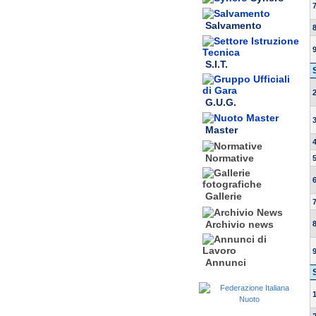
Salvamento
S.I.T.
G.U.G.
Master
Normative
Gallerie
Archivio news
Annunci