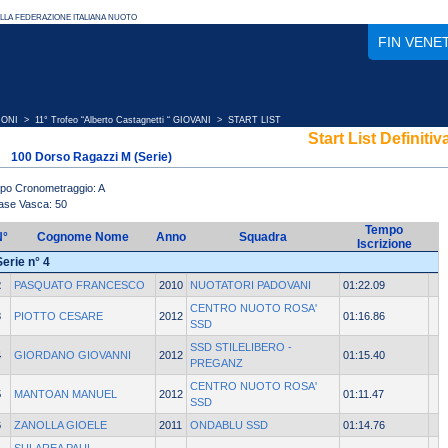
FIN VENE
IONI
>
11° Trofeo “Alberto Castagnetti “ GIOVANI
> START LIST
Start List Definitiv
100 Dorso Ragazzi M (Serie)
ipo Cronometraggio: A
ase Vasca: 50
Tempo
N°
Cognome Nome
Anno
Squadra
Iscrizione
Serie n° 4
2
PASQUATO FRANCESCO
2010
NUOTATORI PADOVANI
01:22.09
CENTRO NUOTO ROSA'
3
PIOTTO CESARE
2012
01:16.86
SSD
SSD STILELIBERO -
4
GIORDANO GIOVANNI
2012
01:15.40
PREGANZ
CENTRO NUOTO ROSA'
5
MANTOAN MANUEL
2012
01:11.47
SSD
6
ZANOLLA GIOELE
2011
ONDABLU SSD
01:14.76