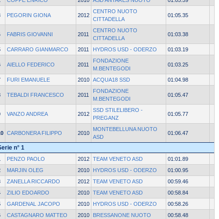
2
COPPE ENRICO
2010
ASD ANTARES NUOTO
01:05.59
CENTRO NUOTO
3
PEGORIN GIONA
2012
01:05.35
CITTADELLA
CENTRO NUOTO
4
FABRIS GIOVANNI
2011
01:03.38
CITTADELLA
5
CARRARO GIANMARCO
2011
HYDROS USD - ODERZO
01:03.19
FONDAZIONE
6
AIELLO FEDERICO
2011
01:03.25
M.BENTEGODI
7
FURI EMANUELE
2010
ACQUA18 SSD
01:04.98
FONDAZIONE
8
TEBALDI FRANCESCO
2011
01:05.47
M.BENTEGODI
SSD STILELIBERO -
9
VANZO ANDREA
2012
01:05.77
PREGANZ
MONTEBELLUNA NUOTO
10
CARBONERA FILIPPO
2010
01:06.47
ASD
Serie n° 1
1
PENZO PAOLO
2012
TEAM VENETO ASD
01:01.89
2
MARJIN OLEG
2010
HYDROS USD - ODERZO
01:00.95
3
ZANELLA RICCARDO
2012
TEAM VENETO ASD
00:59.46
4
ZILIO EDOARDO
2010
TEAM VENETO ASD
00:58.84
5
GARDENAL JACOPO
2010
HYDROS USD - ODERZO
00:58.26
6
CASTAGNARO MATTEO
2010
BRESSANONE NUOTO
00:58.48