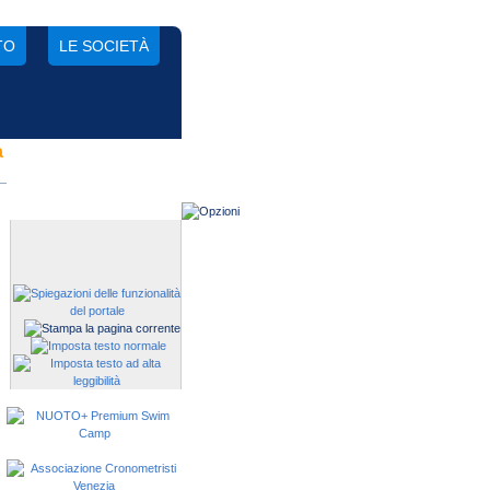
TO
LE SOCIETÀ
a
Gestisci una società?
Devi iscrivere i tuoi atleti alle
manifestazioni?