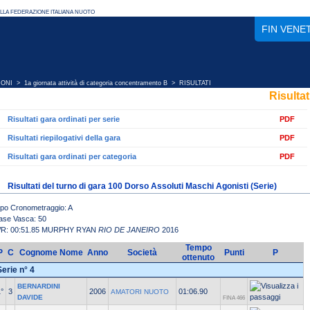
FIN VENE
IONI
>
1a giornata attività di categoria concentramento B
> RISULTATI
Risultat
Risultati gara ordinati per serie
PDF
Risultati riepilogativi della gara
PDF
Risultati gara ordinati per categoria
PDF
Risultati del turno di gara 100 Dorso Assoluti Maschi Agonisti (Serie)
ipo Cronometraggio: A
ase Vasca: 50
R: 00:51.85 MURPHY RYAN
RIO DE JANEIRO
2016
Tempo
P
C
Cognome Nome
Anno
Società
Punti
P
ottenuto
Serie n° 4
BERNARDINI
°
3
2006
01:06.90
AMATORI NUOTO
DAVIDE
FINA 466