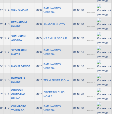
RARI NANTES
1°
2
4
2006
01:06.88
VIAN SIMONE
VENEZIA
FINA 466
BERNARDINI
12°
4
3
2006
01:06.90
AMATORI NUOTO
DAVIDE
FINA 466
SHELYAKIN
13°
2
2
2005
01:08.32
NS EMILIA SSD A R.L.
ANDREA
FINA 437
SCOMPARIN
RARI NANTES
14°
2
7
2006
01:08.51
MATTIA
VENEZIA
FINA 433
RARI NANTES
15°
2
3
2007
01:08.57
MASUT DAVIDE
VENEZIA
FINA 432
BATTAGLIA
16°
2
5
2007
01:09.50
TEAM SPORT ISOLA
DAVIDE
FINA 415
GROSOLI
SPORTING CLUB
17°
2
1
2007
01:09.78
GIORDANO
NOALE
FINA 410
BRUNO
COLMAGRO
RARI NANTES
18°
4
7
2008
01:09.98
TOMMASO
VENEZIA
FINA 407