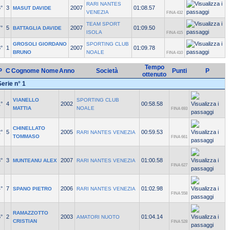
RARI NANTES
°
3
2007
01:08.57
MASUT DAVIDE
VENEZIA
FINA 432
TEAM SPORT
°
5
2007
01:09.50
BATTAGLIA DAVIDE
ISOLA
FINA 415
GROSOLI GIORDANO
SPORTING CLUB
°
1
2007
01:09.78
BRUNO
NOALE
FINA 410
Tempo
P
C
Cognome Nome
Anno
Società
Punti
P
ottenuto
Serie n° 1
VIANELLO
SPORTING CLUB
°
4
2002
00:58.58
MATTIA
NOALE
FINA 693
CHINELLATO
°
5
2005
00:59.53
RARI NANTES VENEZIA
TOMMASO
FINA 661
°
3
2007
01:00.58
MUNTEANU ALEX
RARI NANTES VENEZIA
FINA 627
°
7
2006
01:02.98
SPANO PIETRO
RARI NANTES VENEZIA
FINA 558
RAMAZZOTTO
°
2
2003
01:04.14
AMATORI NUOTO
CRISTIAN
FINA 528