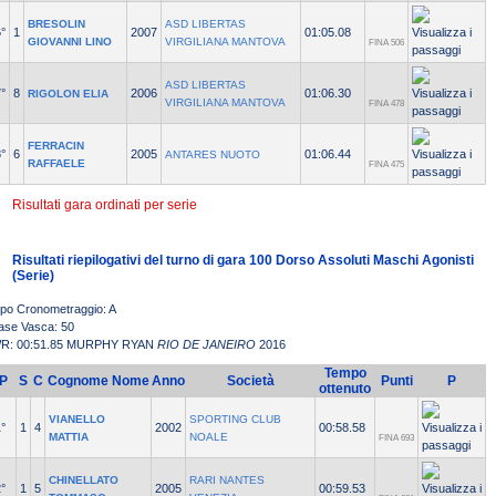
BRESOLIN
ASD LIBERTAS
°
1
2007
01:05.08
GIOVANNI LINO
VIRGILIANA MANTOVA
FINA 506
ASD LIBERTAS
°
8
2006
01:06.30
RIGOLON ELIA
VIRGILIANA MANTOVA
FINA 478
FERRACIN
°
6
2005
01:06.44
ANTARES NUOTO
RAFFAELE
FINA 475
Risultati gara ordinati per serie
Risultati riepilogativi del turno di gara 100 Dorso Assoluti Maschi Agonisti
(Serie)
ipo Cronometraggio: A
ase Vasca: 50
R: 00:51.85 MURPHY RYAN
RIO DE JANEIRO
2016
Tempo
P
S
C
Cognome Nome
Anno
Società
Punti
P
ottenuto
VIANELLO
SPORTING CLUB
°
1
4
2002
00:58.58
MATTIA
NOALE
FINA 693
CHINELLATO
RARI NANTES
°
1
5
2005
00:59.53