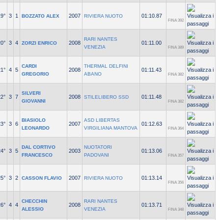
19°
3
1
2007
01:10.87
BOZZATO ALEX
RIVIERA NUOTO
FINA 392
RARI NANTES
20°
3
4
2008
01:11.00
ZORZI ENRICO
VENEZIA
FINA 389
CARDI
THERMAL DELFINI
21°
4
5
2008
01:11.43
GREGORIO
ABANO
FINA 382
SILVERI
22°
3
7
2008
01:11.48
STILELIBERO SSD
GIOVANNI
FINA 382
BIASIOLO
ASD LIBERTAS
23°
3
6
2007
01:12.63
LEONARDO
VIRGILIANA MANTOVA
FINA 364
DAL CORTIVO
NUOTATORI
24°
3
5
2003
01:13.06
FRANCESCO
PADOVANI
FINA 357
25°
3
2
2007
01:13.14
CASSON FLAVIO
RIVIERA NUOTO
FINA 356
CHECCHIN
RARI NANTES
26°
4
4
2008
01:13.71
ALESSIO
VENEZIA
FINA 348