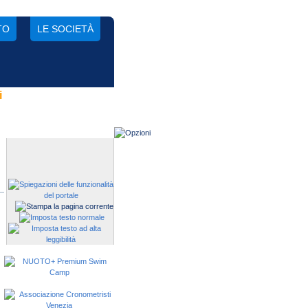
TO
LE SOCIETÀ
i
Gestisci una società?
Devi iscrivere i tuoi atleti alle
manifestazioni?