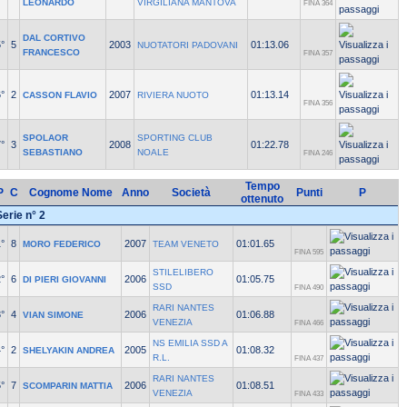
LEONARDO
VIRGILIANA MANTOVA
FINA 364
DAL CORTIVO
°
5
2003
01:13.06
NUOTATORI PADOVANI
FRANCESCO
FINA 357
°
2
2007
01:13.14
CASSON FLAVIO
RIVIERA NUOTO
FINA 356
SPOLAOR
SPORTING CLUB
°
3
2008
01:22.78
SEBASTIANO
NOALE
FINA 246
Tempo
P
C
Cognome Nome
Anno
Società
Punti
P
ottenuto
Serie n° 2
°
8
2007
01:01.65
MORO FEDERICO
TEAM VENETO
FINA 595
STILELIBERO
°
6
2006
01:05.75
DI PIERI GIOVANNI
SSD
FINA 490
RARI NANTES
°
4
2006
01:06.88
VIAN SIMONE
VENEZIA
FINA 466
NS EMILIA SSD A
°
2
2005
01:08.32
SHELYAKIN ANDREA
R.L.
FINA 437
RARI NANTES
°
7
2006
01:08.51
SCOMPARIN MATTIA
VENEZIA
FINA 433