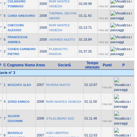
COLMAGRO
RARI NANTES
°
7
2008
01:09.98
TOMMASO
VENEZIA
FINA 407
THERMAL DELFINI
°
5
2008
01:11.43
CARDI GREGORIO
ABANO
FINA 382
CHECCHIN
RARI NANTES
°
4
2008
01:13.71
ALESSIO
VENEZIA
FINA 348
FRANCESCHI
°
6
2008
01:18.84
ANTARES NUOTO
ANDREA
FINA 284
COHEN CARNEIRO
PLEBISCITO
°
2
2008
01:37.25
PIETRO
PADOVA
FINA 152
Tempo
P
C
Cognome Nome
Anno
Società
Punti
P
ottenuto
Serie n° 3
°
1
2007
01:10.87
BOZZATO ALEX
RIVIERA NUOTO
FINA 392
°
4
2008
01:11.00
ZORZI ENRICO
RARI NANTES VENEZIA
FINA 389
SILVERI
°
7
2008
01:11.48
STILELIBERO SSD
GIOVANNI
FINA 382
BIASIOLO
ASD LIBERTAS
°
6
2007
01:12.63