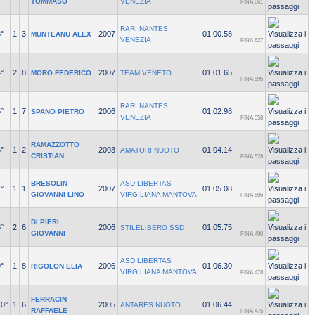
TOMMASO
VENEZIA
FINA 661
RARI NANTES
°
1
3
2007
01:00.58
MUNTEANU ALEX
VENEZIA
FINA 627
°
2
8
2007
01:01.65
MORO FEDERICO
TEAM VENETO
FINA 595
RARI NANTES
°
1
7
2006
01:02.98
SPANO PIETRO
VENEZIA
FINA 558
RAMAZZOTTO
°
1
2
2003
01:04.14
AMATORI NUOTO
CRISTIAN
FINA 528
BRESOLIN
ASD LIBERTAS
°
1
1
2007
01:05.08
GIOVANNI LINO
VIRGILIANA MANTOVA
FINA 506
DI PIERI
°
2
6
2006
01:05.75
STILELIBERO SSD
GIOVANNI
FINA 490
ASD LIBERTAS
°
1
8
2006
01:06.30
RIGOLON ELIA
VIRGILIANA MANTOVA
FINA 478
FERRACIN
10°
1
6
2005
01:06.44
ANTARES NUOTO
RAFFAELE
FINA 475