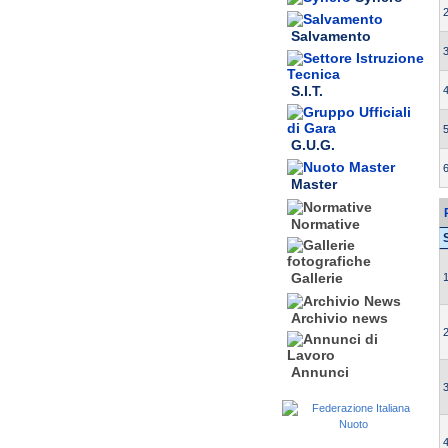
2
Salvamento
3
S.I.T.
4
5
G.U.G.
6
Master
Normative
Gallerie
1
Archivio news
2
Annunci
3
4