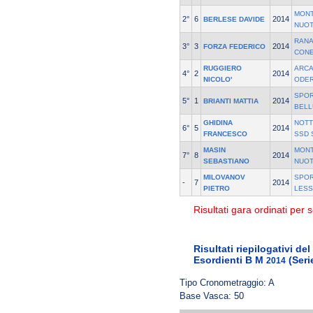
MON
2°
6
2014
BERLESE DAVIDE
NUOT
RANA
3°
3
2014
FORZA FEDERICO
CONE
RUGGIERO
ARCA
4°
2
2014
NICOLO'
ODE
SPOR
5°
1
2014
BRIANTI MATTIA
BELL
GHIDINA
NOTT
6°
5
2014
FRANCESCO
SSD 
MASIN
MON
7°
8
2014
SEBASTIANO
NUOT
MILOVANOV
SPOR
-
7
2014
PIETRO
LESS
Risultati gara ordinati per s
Risultati riepilogativi de
Esordienti B M
(Seri
2014
Tipo Cronometraggio: A
Base Vasca: 50