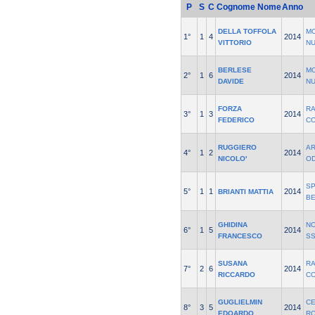
P
S
C
Cognome Nome
Anno
DELLA TOFFOLA
M
1°
1
4
2014
VITTORIO
N
BERLESE
M
2°
1
6
2014
DAVIDE
N
FORZA
R
3°
1
3
2014
FEDERICO
C
RUGGIERO
AR
4°
1
2
2014
NICOLO'
O
S
5°
1
1
2014
BRIANTI MATTIA
B
GHIDINA
NO
6°
1
5
2014
FRANCESCO
SS
SUSANA
R
7°
2
6
2014
RICCARDO
C
GUGLIELMIN
C
8°
3
5
2014
EDOARDO
RO