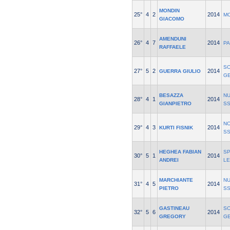
MONDIN
25°
4
2
2014
M
GIACOMO
AMENDUNI
26°
4
7
2014
P
RAFFAELE
SO
27°
5
2
2014
GUERRA GIULIO
G
BESAZZA
NU
28°
4
1
2014
GIANPIETRO
S
NO
29°
4
3
2014
KURTI FISNIK
SS
HEGHEA FABIAN
SP
30°
5
1
2014
ANDREI
LE
MARCHIANTE
NU
31°
4
5
2014
PIETRO
S
GASTINEAU
SO
32°
5
6
2014
GREGORY
G