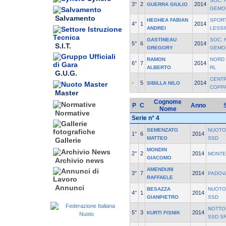
SOC. 
3°
2
2014
GUERRA GIULIO
GEMO
Salvamento
HEGHEA FABIAN
SPORT
4°
1
2014
ANDREI
LESSI
GASTINEAU
SOC. 
5°
6
2014
S.I.T.
GREGORY
GEMO
RAMON
NORD 
6°
7
2014
ALBERTO
RL
G.U.G.
CENT
-
5
2014
SIBILLA NILO
COPP
Master
Cognome
P
C
Anno
Nome
Normative
Serie n° 4
SEMENZATO
NUOTO
1°
6
2014
MATTEO
SSD
Gallerie
MONDIN
2°
2
2014
MONTE
GIACOMO
Archivio news
AMENDUNI
3°
7
2014
PADOV
RAFFAELE
Annunci
BESAZZA
NUOTO
4°
1
2014
GIANPIETRO
SSD
NOTTO
5°
3
2014
KURTI FISNIK
SSD S