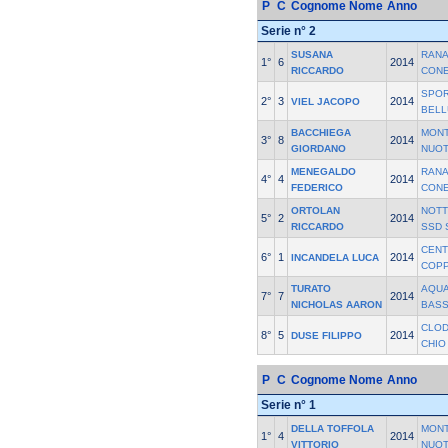
P
C
Cognome Nome
Anno
Serie n° 2
SUSANA
RANA
1°
6
2014
RICCARDO
CONE
SPOR
2°
3
2014
VIEL JACOPO
BELL
BACCHIEGA
MON
3°
8
2014
GIORDANO
NUOT
MENEGALDO
RANA
4°
4
2014
FEDERICO
CONE
ORTOLAN
NOTT
5°
2
2014
RICCARDO
SSD 
CENT
6°
1
2014
INCANDELA LUCA
COP
TURATO
AQUA
7°
7
2014
NICHOLAS AARON
BASS
CLODI
8°
5
2014
DUSE FILIPPO
CHIO
P
C
Cognome Nome
Anno
Serie n° 1
DELLA TOFFOLA
MON
1°
4
2014
VITTORIO
NUOT