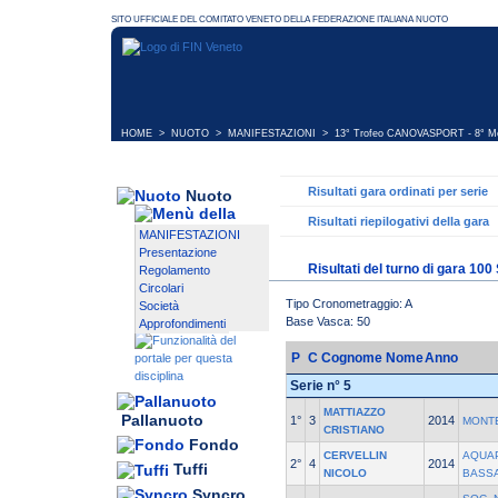
HOME
>
NUOTO
>
MANIFESTAZIONI
>
13° Trofeo CANOVASPORT - 8° M
Risultati gara ordinati per serie
Nuoto
Risultati riepilogativi della gara
MANIFESTAZIONI
Presentazione
Risultati del turno di gara 100
Regolamento
Circolari
Tipo Cronometraggio: A
Società
Base Vasca: 50
Approfondimenti
P
C
Cognome Nome
Anno
Serie n° 5
MATTIAZZO
Pallanuoto
1°
3
2014
MONT
CRISTIANO
Fondo
CERVELLIN
AQUAP
2°
4
2014
Tuffi
NICOLO
BASS
Syncro