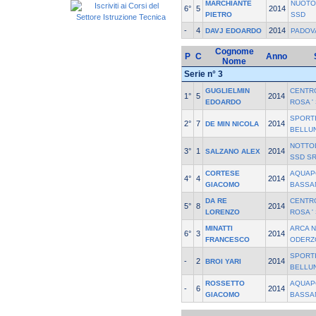
MARCHIANTE
NUOTO
6°
5
2014
PIETRO
SSD
-
4
2014
DAVJ EDOARDO
PADOV
Cognome
P
C
Anno
Nome
Serie n° 3
GUGLIELMIN
CENTR
1°
5
2014
EDOARDO
ROSA '
SPORT
2°
7
2014
DE MIN NICOLA
BELLU
NOTTOL
3°
1
2014
SALZANO ALEX
SSD S
CORTESE
AQUAPO
4°
4
2014
GIACOMO
BASSA
DA RE
CENTR
5°
8
2014
LORENZO
ROSA '
MINATTI
ARCA N
6°
3
2014
FRANCESCO
ODERZ
SPORT
-
2
2014
BROI YARI
BELLU
ROSSETTO
AQUAPO
-
6
2014
GIACOMO
BASSA