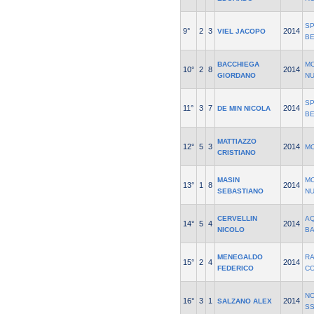
S
9°
2
3
2014
VIEL JACOPO
B
BACCHIEGA
M
10°
2
8
2014
GIORDANO
N
S
11°
3
7
2014
DE MIN NICOLA
B
MATTIAZZO
12°
5
3
2014
M
CRISTIANO
MASIN
M
13°
1
8
2014
SEBASTIANO
N
CERVELLIN
AQ
14°
5
4
2014
NICOLO
B
MENEGALDO
R
15°
2
4
2014
FEDERICO
C
NO
16°
3
1
2014
SALZANO ALEX
SS