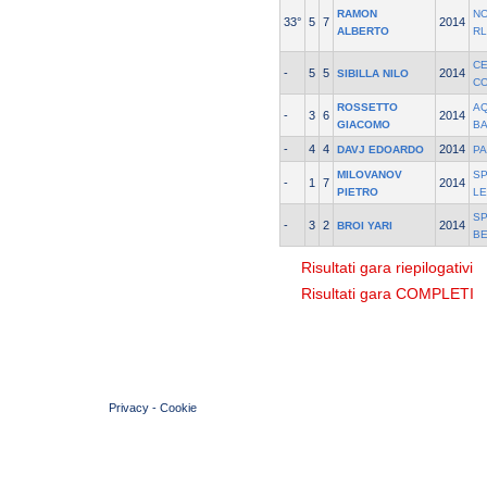
RAMON
NO
33°
5
7
2014
ALBERTO
RL
C
-
5
5
2014
SIBILLA NILO
C
ROSSETTO
AQ
-
3
6
2014
GIACOMO
B
-
4
4
2014
DAVJ EDOARDO
P
MILOVANOV
SP
-
1
7
2014
PIETRO
LE
S
-
3
2
2014
BROI YARI
B
Risultati gara riepilogativi
Risultati gara COMPLETI
© 2004 Copyright by FIN Veneto - P.Iva 01384031009
Privacy
-
Cookie