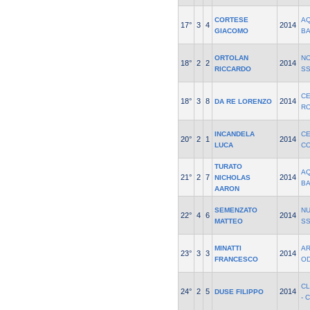
CORTESE
AQ
17°
3
4
2014
GIACOMO
B
ORTOLAN
NO
18°
2
2
2014
RICCARDO
SS
C
18°
3
8
2014
DA RE LORENZO
RO
INCANDELA
C
20°
2
1
2014
LUCA
C
TURATO
AQ
21°
2
7
2014
NICHOLAS
B
AARON
SEMENZATO
NU
22°
4
6
2014
MATTEO
S
MINATTI
AR
23°
3
3
2014
FRANCESCO
O
CL
24°
2
5
2014
DUSE FILIPPO
- 