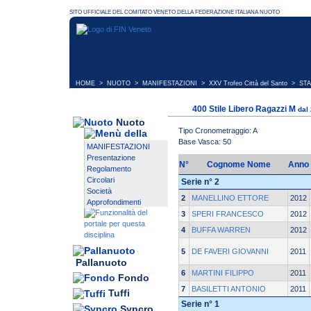
HOME
>
NUOTO
>
MANIFESTAZIONI
>
XXV Trofeo Città del Santo
> STA
400 Stile Libero Ragazzi M
dal
Nuoto
Tipo Cronometraggio: A
Base Vasca: 50
MANIFESTAZIONI
Presentazione
N°
Cognome Nome
Anno
Regolamento
Circolari
Serie n° 2
Società
2
MANELLINO ETTORE
2012
Approfondimenti
3
SPERI FRANCESCO
2012
4
BUFFA WARREN
2012
5
DE FAVERI GIOVANNI
2011
Pallanuoto
6
MARTINI FILIPPO
2011
Fondo
7
BASILETTI ANTONIO
2011
Tuffi
Serie n° 1
Syncro