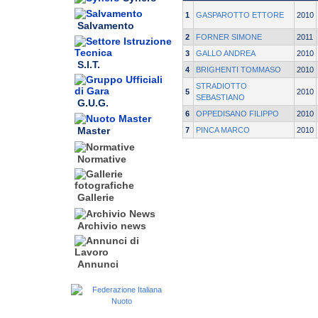
1
GASPAROTTO ETTORE
2010
Salvamento
2
FORNER SIMONE
2011
3
GALLO ANDREA
2010
S.I.T.
4
BRIGHENTI TOMMASO
2010
STRADIOTTO
5
2010
SEBASTIANO
G.U.G.
6
OPPEDISANO FILIPPO
2010
Master
7
PINCA MARCO
2010
Normative
Gallerie
Archivio news
Annunci