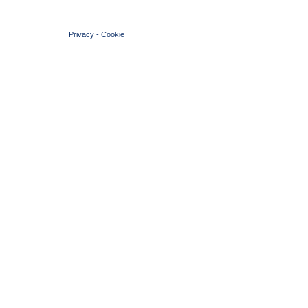
© 2004 Copyright by FIN Veneto - P.Iva 01384031009
Privacy
-
Cookie