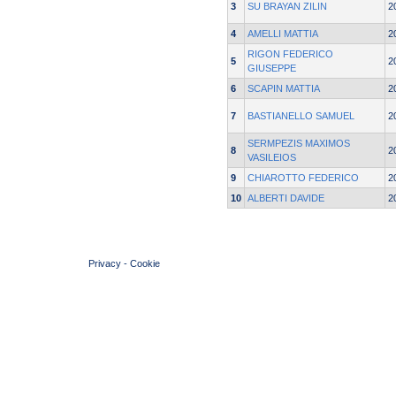
3
SU BRAYAN ZILIN
2
4
AMELLI MATTIA
2
RIGON FEDERICO
5
2
GIUSEPPE
6
SCAPIN MATTIA
2
7
BASTIANELLO SAMUEL
2
SERMPEZIS MAXIMOS
8
2
VASILEIOS
9
CHIAROTTO FEDERICO
2
10
ALBERTI DAVIDE
2
© 2004 Copyright by FIN Veneto - P.Iva 01384031009
Privacy
-
Cookie