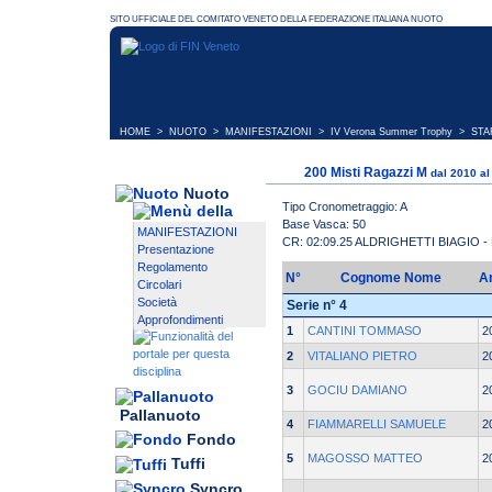
HOME
>
NUOTO
>
MANIFESTAZIONI
>
IV Verona Summer Trophy
> STAR
200 Misti Ragazzi M
dal 2010 al
Nuoto
Tipo Cronometraggio: A
Base Vasca: 50
MANIFESTAZIONI
CR: 02:09.25 ALDRIGHETTI BIAGIO 
Presentazione
Regolamento
N°
Cognome Nome
A
Circolari
Società
Serie n° 4
Approfondimenti
1
CANTINI TOMMASO
2
2
VITALIANO PIETRO
2
3
GOCIU DAMIANO
2
Pallanuoto
4
FIAMMARELLI SAMUELE
2
Fondo
5
MAGOSSO MATTEO
2
Tuffi
Syncro