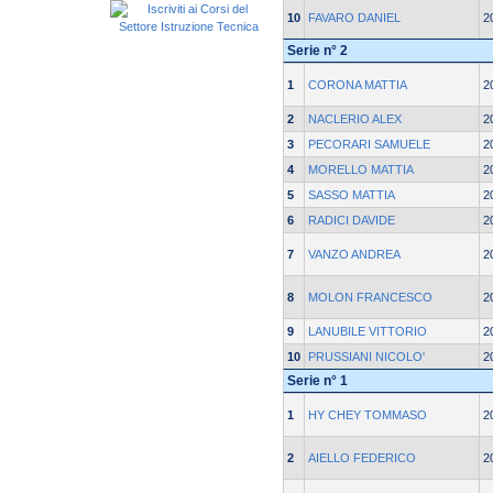
10
FAVARO DANIEL
2
Serie n° 2
1
CORONA MATTIA
2
2
NACLERIO ALEX
2
3
PECORARI SAMUELE
2
4
MORELLO MATTIA
2
5
SASSO MATTIA
2
6
RADICI DAVIDE
2
7
VANZO ANDREA
2
8
MOLON FRANCESCO
2
9
LANUBILE VITTORIO
2
10
PRUSSIANI NICOLO'
2
Serie n° 1
1
HY CHEY TOMMASO
2
2
AIELLO FEDERICO
2