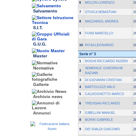
6
MOLON LORENZO
2
Salvamento
7
STOICA SEBASTIAN
2
8
MAZZARIOL ANDREA
2
S.I.T.
9
FOINI MARCELLO
2
G.U.G.
10
ROSA LEONARDO
2
Serie n° 3
Master
1
ROGHI RICCARDO RIZIERI
2
Normative
SEMENIUC GHEORGHE
2
2
RAZVAN
3
DI GIOVANNI CRISTIAN
2
Gallerie
4
BARTOLOZZI MILO
2
5
CALDOGNETTO MARCO
2
Archivio news
6
TREVISAN RICCARDO
2
Annunci
7
GIBELLINI MANUEL
2
8
BORIN GABRIELE
2
9
DEI SVALDI GIACOMO
2