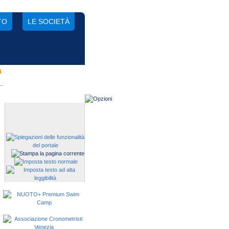
TO
LE SOCIETÀ
a
Gestisci una società?
Devi iscrivere i tuoi atleti alle
manifestazioni?