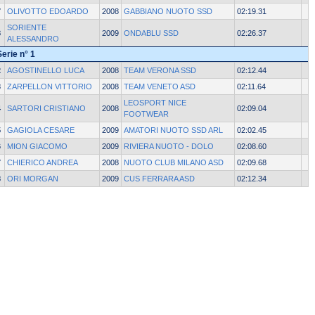
7
OLIVOTTO EDOARDO
2008
GABBIANO NUOTO SSD
02:19.31
SORIENTE
8
2009
ONDABLU SSD
02:26.37
ALESSANDRO
Serie n° 1
2
AGOSTINELLO LUCA
2008
TEAM VERONA SSD
02:12.44
3
ZARPELLON VITTORIO
2008
TEAM VENETO ASD
02:11.64
LEOSPORT NICE
4
SARTORI CRISTIANO
2008
02:09.04
FOOTWEAR
5
GAGIOLA CESARE
2009
AMATORI NUOTO SSD ARL
02:02.45
6
MION GIACOMO
2009
RIVIERA NUOTO - DOLO
02:08.60
7
CHIERICO ANDREA
2008
NUOTO CLUB MILANO ASD
02:09.68
8
ORI MORGAN
2009
CUS FERRARA ASD
02:12.34