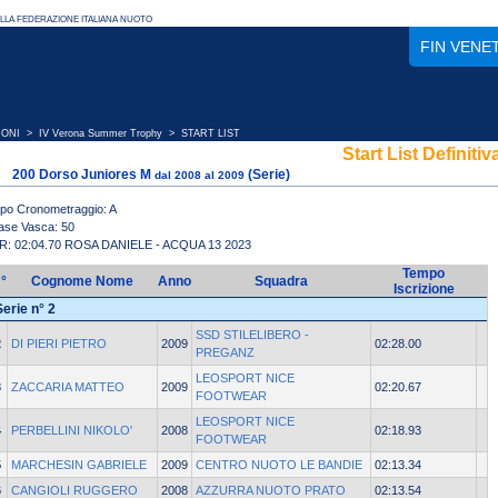
FIN VENE
IONI
>
IV Verona Summer Trophy
> START LIST
Start List Definitiv
200 Dorso Juniores M
(Serie)
dal 2008 al 2009
ipo Cronometraggio: A
ase Vasca: 50
R: 02:04.70 ROSA DANIELE - ACQUA 13 2023
Tempo
°
Cognome Nome
Anno
Squadra
Iscrizione
Serie n° 2
SSD STILELIBERO -
2
DI PIERI PIETRO
2009
02:28.00
PREGANZ
LEOSPORT NICE
3
ZACCARIA MATTEO
2009
02:20.67
FOOTWEAR
LEOSPORT NICE
4
PERBELLINI NIKOLO'
2008
02:18.93
FOOTWEAR
5
MARCHESIN GABRIELE
2009
CENTRO NUOTO LE BANDIE
02:13.34
6
CANGIOLI RUGGERO
2008
AZZURRA NUOTO PRATO
02:13.54