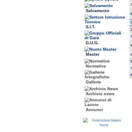
Salvamento
S.I.T.
G.U.G.
Master
Normative
Gallerie
Archivio news
Annunci