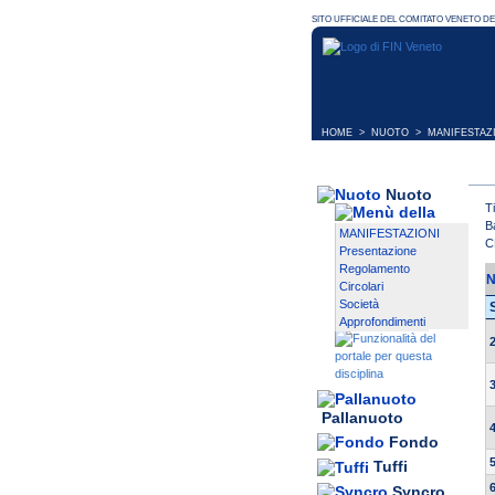
HOME
>
NUOTO
>
MANIFESTAZ
Nuoto
T
B
MANIFESTAZIONI
C
Presentazione
Regolamento
N
Circolari
Società
Approfondimenti
Pallanuoto
Fondo
Tuffi
Syncro