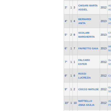
CHISARI MARTA
A
3°
1
3
2012
ASSIEL
A
BERNARDI
T
4°
1
4
2013
ANITA
A
SCOLARI
C
5°
2
8
2013
MARGHERITA
V
M
6°
1
7
2013
FAVRETTO GAIA
N
FALCARO
G
7°
1
1
2012
ESTER
S
ROSSI
8°
1
8
2012
C
LUCREZIA
G
9°
1
2
2012
COCCO MATILDE
S
MATTIELLO
A
10°
1
10
2012
ANNA GIULIA
P