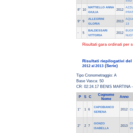
SSD
MATTIELLO ANNA
AZZ
8°
10
2012
GIULIA
PRA
ALLEGRINI
AQU
9°
9
2013
GLORIA
13
BALDESSARI
BUO
-
5
2012
VITTORIA
NUO
Risultati gara ordinati per s
Risultati riepilogativi de
(Serie)
2012 al 2013
Tipo Cronometraggio: A
Base Vasca: 50
CR: 02:24.17 BENIS MARTINA 
Cognome
P
S
C
Anno
Nome
CAPOBIANCO
1°
1
6
2012
C
SERENA
GONZO
C
2°
2
7
2013
ISABELLA
V