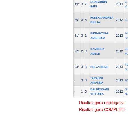
SCALABRIN
C
19°
3
7
2013
INES
V
FABBRI ANDREA
20°
3
5
2012
C
GIULIA
PIERANTONI
A
21°
3
2
2013
ANGELICA
S
DANDREA
L
22°
2
3
2012
ADELE
F
T
23°
3
8
2013
PELA' IRENE
N
TARABOI
-
3
3
2013
B
ARIANNA
BALDESSARI
B
-
1
5
2012
VITTORIA
N
Risultati gara riepilogativi
Risultati gara COMPLETI