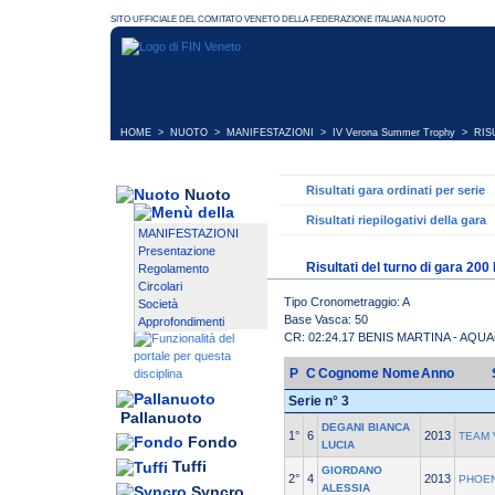
HOME
>
NUOTO
>
MANIFESTAZIONI
>
IV Verona Summer Trophy
> RISU
Risultati gara ordinati per serie
Nuoto
Risultati riepilogativi della gara
MANIFESTAZIONI
Presentazione
Risultati del turno di gara 200
Regolamento
Circolari
Tipo Cronometraggio: A
Società
Base Vasca: 50
Approfondimenti
CR: 02:24.17 BENIS MARTINA - AQU
P
C
Cognome Nome
Anno
Serie n° 3
Pallanuoto
DEGANI BIANCA
1°
6
2013
TEAM 
Fondo
LUCIA
Tuffi
GIORDANO
2°
4
2013
PHOEN
ALESSIA
Syncro