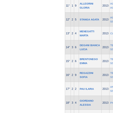
ALLEGRINI
A
11°
1
9
2013
GLORIA
A
A
12°
2
5
2013
STANGA AGATA
S
MENEGATTI
13°
2
4
2013
C
MARTA
DEGANI BIANCA
T
14°
3
6
2013
LUCIA
S
BRENTONEGO
T
15°
2
6
2013
EMMA
S
REGAZZINI
T
16°
2
9
2013
SOFIA
S
A
17°
2
2
2013
PAU ILARIA
S
GIORDANO
18°
3
4
2013
P
ALESSIA