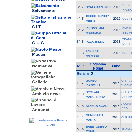
CITTA
3°
7
2013
SCALABRIN INES
VICEN
Salvamento
FABBRI ANDREA
4°
5
2012
CUS F
GIULIA
S.I.T.
PIERANTONI
AMATO
5°
2
2013
ANGELICA
SSD A
TEAM
6°
8
2013
PELA' IRENE
G.U.G.
NUOT
TARABOI
-
3
2013
BOLZ
Master
ARIANNA
Cognome
Normative
P
C
Anno
Nome
Serie n° 2
GONZO
CITTA'
Gallerie
1°
7
2013
ISABELLA
VICEN
SCOLARI
CITTA'
Archivio news
2°
8
2013
MARGHERITA
VICEN
AQUAT
3°
5
2013
STANGA AGATA
SSD
Annunci
MENEGATTI
4°
4
2013
CUS F
MARTA
BRENTONEGO
5°
6
2013
TEAM 
EMMA