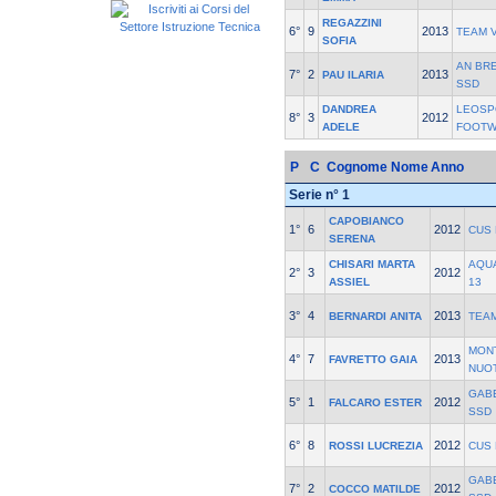
REGAZZINI
6°
9
2013
TEAM 
SOFIA
AN BR
7°
2
2013
PAU ILARIA
SSD
DANDREA
LEOSP
8°
3
2012
ADELE
FOOT
P
C
Cognome Nome
Anno
Serie n° 1
CAPOBIANCO
1°
6
2012
CUS
SERENA
CHISARI MARTA
AQU
2°
3
2012
ASSIEL
13
3°
4
2013
BERNARDI ANITA
TEA
MON
4°
7
2013
FAVRETTO GAIA
NUO
GAB
5°
1
2012
FALCARO ESTER
SSD
6°
8
2012
ROSSI LUCREZIA
CUS
GAB
7°
2
2012
COCCO MATILDE