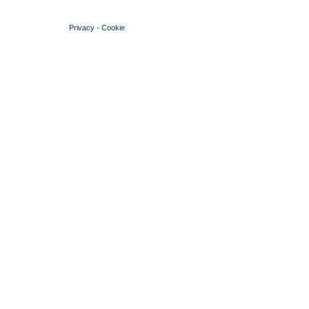
© 2004 Copyright by FIN Veneto - P.Iva 01384031009
Privacy
-
Cookie