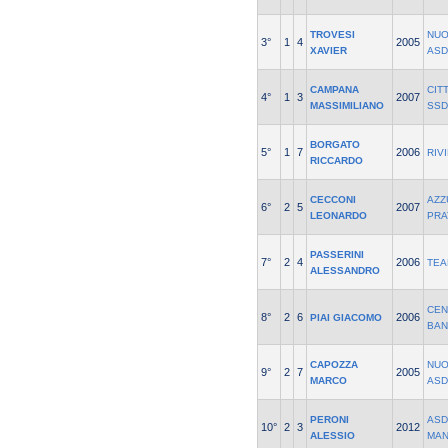
TROVESI
NUO
3°
1
4
2005
XAVIER
ASD
CAMPANA
CIT
4°
1
3
2007
MASSIMILIANO
SSD
BORGATO
5°
1
7
2006
RIV
RICCARDO
CECCONI
AZZ
6°
2
5
2007
LEONARDO
PRA
PASSERINI
7°
2
4
2006
TEA
ALESSANDRO
CEN
8°
2
6
2006
PIAI GIACOMO
BAN
CAPOZZA
NUO
9°
2
7
2005
MARCO
ASD
PERONI
ASD
10°
2
3
2012
ALESSIO
MAN