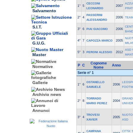
CECCONI
AZZU
1°
5
2007
LEONARDO
PRA
Salvamento
PASSERINI
2°
4
2006
TEAM
ALESSANDRO
S.I.T.
CENT
3°
6
2006
PIAI GIACOMO
BAND
NUOT
4°
7
2005
CAPOZZA MARCO
G.U.G.
MILA
ASD 
5°
3
2012
PERONI ALESSIO
Master
MAN
Cognome
P
C
Anno
Normative
Nome
Serie n° 1
Gallerie
OSTANELLO
LEOSP
1°
6
2006
SAMUELE
FOOTW
Archivio news
TORRADO
GRAND
2°
8
2004
MARIO PEREZ
UNIVER
Annunci
TROVESI
NUOTO
3°
4
2005
XAVIER
ASD
CAMPANA
CITTA'