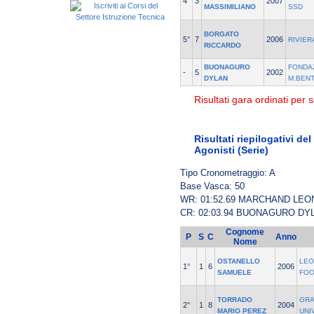
4°
3
2007
MASSIMILIANO
SSD
BORGATO
5°
7
2006
RIVIER
RICCARDO
BUONAGURO
FONDA
-
5
2002
DYLAN
M.BEN
Risultati gara ordinati per s
Risultati riepilogativi de
Agonisti (Serie)
Tipo Cronometraggio: A
Base Vasca: 50
WR: 01:52.69 MARCHAND LE
CR: 02:03.94 BUONAGURO DY
Cognome
P
S
C
Anno
Nome
OSTANELLO
LEO
1°
1
6
2006
SAMUELE
FO
TORRADO
GRA
2°
1
8
2004
MARIO PEREZ
UNI