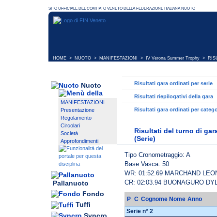
HOME
>
NUOTO
>
MANIFESTAZIONI
>
IV Verona Summer Trophy
> RISU
Risultati gara ordinati per serie
Nuoto
Risultati riepilogativi della gara
MANIFESTAZIONI
Risultati gara ordinati per catego
Presentazione
Regolamento
Circolari
Risultati del turno di ga
Società
(Serie)
Approfondimenti
Tipo Cronometraggio: A
Base Vasca: 50
WR: 01:52.69 MARCHAND LE
CR: 02:03.94 BUONAGURO DY
Pallanuoto
Fondo
P
C
Cognome Nome
Anno
Tuffi
Serie n° 2
Syncro