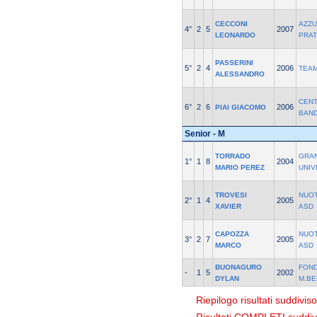
CECCONI
AZZ
4°
2
5
2007
LEONARDO
PRA
PASSERINI
5°
2
4
2006
TEAM
ALESSANDRO
CENT
6°
2
6
2006
PIAI GIACOMO
BAND
Senior - M
TORRADO
GRA
1°
1
8
2004
MARIO PEREZ
UNIV
TROVESI
NUOT
2°
1
4
2005
XAVIER
ASD
CAPOZZA
NUOT
3°
2
7
2005
MARCO
ASD
BUONAGURO
FON
-
1
5
2002
DYLAN
M.BE
Riepilogo risultati suddivis