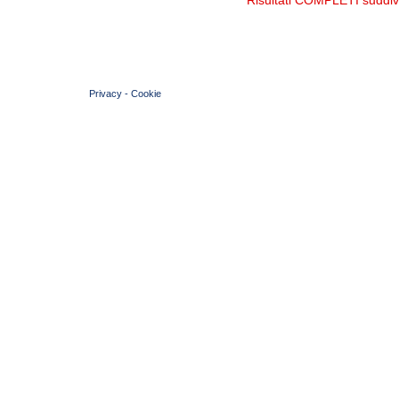
Risultati COMPLETI suddivi
© 2004 Copyright by FIN Veneto - P.Iva 01384031009
Privacy
-
Cookie