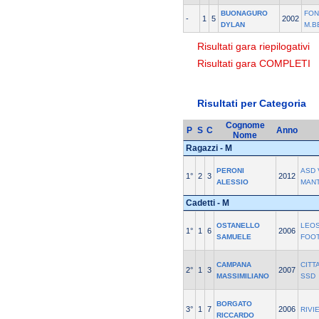
BUONAGURO
FON
-
1
5
2002
DYLAN
M.B
Risultati gara riepilogativi
Risultati gara COMPLETI
Risultati per Categoria
Cognome
P
S
C
Anno
Nome
Ragazzi - M
PERONI
ASD 
1°
2
3
2012
ALESSIO
MAN
Cadetti - M
OSTANELLO
LEOS
1°
1
6
2006
SAMUELE
FOO
CAMPANA
CITT
2°
1
3
2007
MASSIMILIANO
SSD
BORGATO
3°
1
7
2006
RIVI
RICCARDO