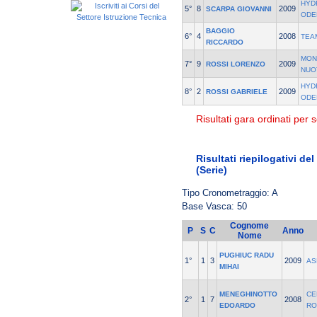
HYD
5°
8
2009
SCARPA GIOVANNI
ODE
BAGGIO
6°
4
2008
TEA
RICCARDO
MON
7°
9
2009
ROSSI LORENZO
NUO
HYD
8°
2
2009
ROSSI GABRIELE
ODE
Risultati gara ordinati per s
Risultati riepilogativi d
(Serie)
Tipo Cronometraggio: A
Base Vasca: 50
Cognome
P
S
C
Anno
Nome
PUGHIUC RADU
1°
1
3
2009
AS
MIHAI
MENEGHINOTTO
CE
2°
1
7
2008
EDOARDO
RO