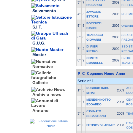
CERVO LEVI
SPORT
3°
7
2009
RICCARDO
BELLU
Salvamento
ZAVAGNIN
4°
3
2008
NS EMI
ETTORE
BOCCUZZI
5°
8
2009
ONDAB
S.I.T.
DAVIDE
TRABUCCO
SSD ST
6°
6
2008
GIOVANNI
PREGA
G.U.G.
DI PIERI
SSD ST
7°
2
2009
PIETRO
PREGA
Master
CONTRI
SPORT
8°
9
2009
EMANUELE
TEAM P
Normative
P
C
Cognome Nome
Anno
Serie n° 1
Gallerie
PUGHIUC RADU
ASD
1°
3
2009
MIHAI
NUO
Archivio news
MENEGHINOTTO
CEN
2°
7
2008
EDOARDO
ROS
Annunci
CAVINATO
3°
5
2009
TEA
SEBASTIANO
HYD
4°
6
2008
FETISOV VLADIMIR
ODE