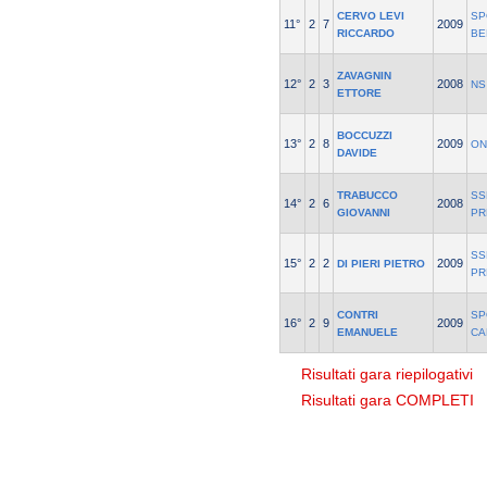
CERVO LEVI
SP
11°
2
7
2009
RICCARDO
BE
ZAVAGNIN
12°
2
3
2008
NS
ETTORE
BOCCUZZI
13°
2
8
2009
ON
DAVIDE
TRABUCCO
SS
14°
2
6
2008
GIOVANNI
PR
SS
15°
2
2
2009
DI PIERI PIETRO
PR
CONTRI
SP
16°
2
9
2009
EMANUELE
CA
Risultati gara riepilogativi
Risultati gara COMPLETI
© 2004 Copyright by FIN Veneto - P.Iva 01384031009