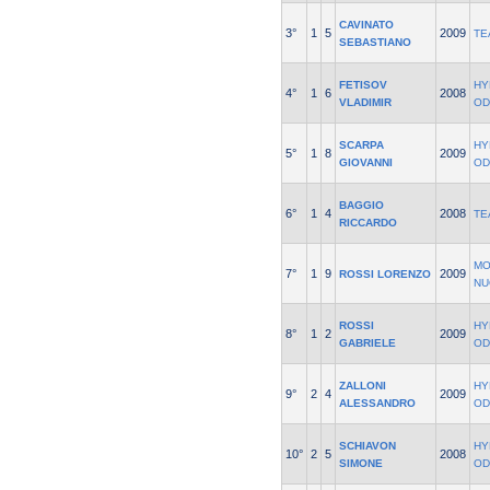
CAVINATO
3°
1
5
2009
TE
SEBASTIANO
FETISOV
HY
4°
1
6
2008
VLADIMIR
OD
SCARPA
HY
5°
1
8
2009
GIOVANNI
OD
BAGGIO
6°
1
4
2008
TE
RICCARDO
MO
7°
1
9
2009
ROSSI LORENZO
NU
ROSSI
HY
8°
1
2
2009
GABRIELE
OD
ZALLONI
HY
9°
2
4
2009
ALESSANDRO
OD
SCHIAVON
HY
10°
2
5
2008
SIMONE
OD