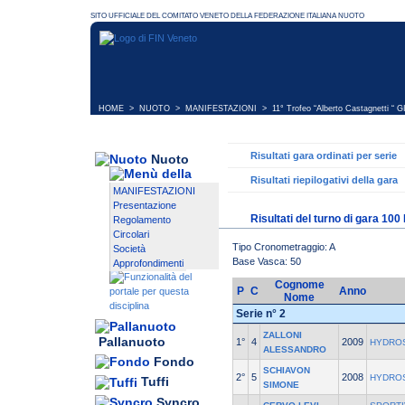
HOME
>
NUOTO
>
MANIFESTAZIONI
>
11° Trofeo “Alberto Castagnetti “ 
Risultati gara ordinati per serie
Nuoto
Risultati riepilogativi della gara
MANIFESTAZIONI
Presentazione
Risultati del turno di gara 10
Regolamento
Circolari
Tipo Cronometraggio: A
Società
Base Vasca: 50
Approfondimenti
Cognome
P
C
Anno
Nome
Serie n° 2
ZALLONI
Pallanuoto
1°
4
2009
HYDROS
ALESSANDRO
Fondo
SCHIAVON
2°
5
2008
HYDROS
Tuffi
SIMONE
Syncro