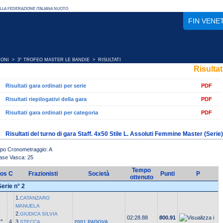
FIN VENE
IONI
>
3° TROFEO MASTER LE BANDIE
> RISULTATI
Risultat
Risultati gara ordinati per serie
PDF
Risultati riepilogativi della gara
PDF
Risultati gara ordinati per categoria
PDF
Risultati del turno di gara Staff. 4x50 Stile L. Assoluti Femmine Master (Serie)
ipo Cronometraggio: A
ase Vasca: 25
Tempo
os
C
Frazionisti
Società
Punti
P
ottenuto
Serie n° 2
1.
CATANZARO
MANUELA
2.
GIUDICA SILVIA
02:28.88
800.91
°
4
3.
STECCA
2001 PADOVA