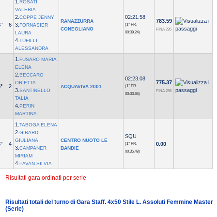
1.
ROSATI
VALERIA
2.
02:21.58
COPPE JENNY
783.59
RANAZZURRA
°
6
3.
FORNASIER
(1° FR.
CONEGLIANO
FINA 295
LAURA
00:39.24)
4.
TUFILLI
ALESSANDRA
1.
FUSARO MARIA
ELENA
2.
BECCARO
02:23.08
775.37
ORIETTA
°
2
ACQUAVIVA 2001
(1° FR.
3.
SANTINELLO
FINA 286
00:33.65)
TALIA
4.
PERIN
MARTINA
1.
TABOGA ELENA
2.
GIRARDI
SQU
GIULIANA
CENTRO NUOTO LE
°
4
0.00
(1° FR.
3.
CAMPANER
BANDIE
00:35.48)
MIRIAM
4.
PAVAN SILVIA
Risultati gara ordinati per serie
Risultati totali del turno di Gara Staff. 4x50 Stile L. Assoluti Femmine Master
(Serie)