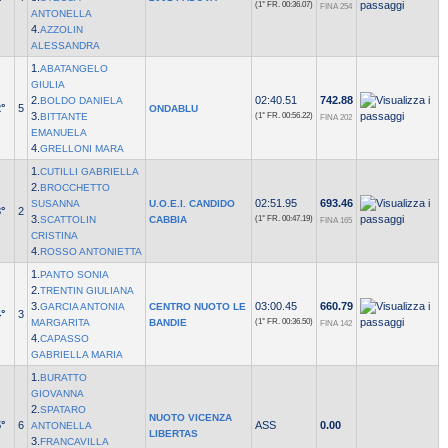
(1° FR.
00:36.07)
FINA 254
ANTONELLA
4.
AZZOLIN
ALESSANDRA
1.
ABATANGELO
GIULIA
2.
02:40.51
742.88
BOLDO DANIELA
°
5
ONDABLU
3.
BITTANTE
(1° FR.
00:56.22)
FINA 202
EMANUELA
4.
GRELLONI MARA
1.
CUTILLI GABRIELLA
2.
BROCCHETTO
02:51.95
693.46
SUSANNA
U.O.E.I. CANDIDO
°
2
3.
SCATTOLIN
CABBIA
(1° FR.
00:47.19)
FINA 165
CRISTINA
4.
ROSSO ANTONIETTA
1.
PANTO SONIA
2.
TRENTIN GIULIANA
3.
03:00.45
660.79
GARCIA ANTONIA
CENTRO NUOTO LE
°
3
MARGARITA
BANDIE
(1° FR.
00:36.50)
FINA 142
4.
CAPASSO
GABRIELLA MARIA
1.
BURATTO
GIOVANNA
2.
SPATARO
NUOTO VICENZA
°
6
ASS
0.00
ANTONELLA
LIBERTAS
3.
FRANCAVILLA