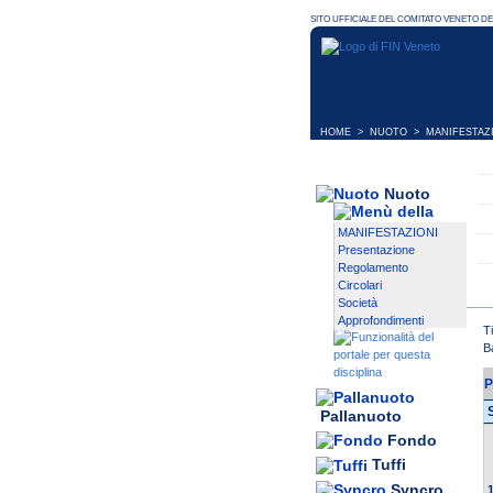
HOME
>
NUOTO
>
MANIFESTAZ
Nuoto
MANIFESTAZIONI
Presentazione
Regolamento
Circolari
Società
Approfondimenti
T
B
P
Pallanuoto
Fondo
Tuffi
Syncro
1