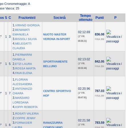
ipo Cronometraggio: A
ase Vasca: 25
Tempo
os
S
C
Frazionisti
Società
Punti
P
ottenuto
1.
VIRANO GIORGIA
2.
BENAMATI
02:12.69
836.08
EMANUELA
NUOTO MASTER
°
1
3
(1° FR.
3.
BISSOLI SILVIA
VERONA IN-SPORT
FINA 358
00:30.21)
4.
MELEGATTI
CLAUDIA
1.
PIERMARINI
02:13.02
DANIELA
842.05
SPORTIVAMENTE
°
1
5
2.
ETZI LAURA
(1° FR.
BELLUNO
FINA 356
3.
ROSSA MARTA
00:32.44)
4.
FAVA ELENA
1.
FLORIAN
ALESSANDRA
2.
02:20.96
ANTONIAZZI
787.03
CENTRO SPORTIVO
°
1
7
CHIARA
(1° FR.
HOF
FINA 299
3.
MARZARO
00:47.91)
LOREDANA
4.
IOPPI ROBERTA
1.
ROSATI VALERIA
2.
COPPE JENNY
02:21.58
3.
783.59
FORNASIER
RANAZZURRA
°
1
6
(1° FR.
LAURA
CONEGLIANO
FINA 295