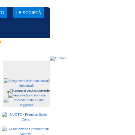
TO
LE SOCIETÀ
i
Gestisci una società?
Devi iscrivere i tuoi atleti alle
manifestazioni?