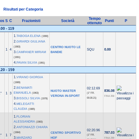
Risultati per Categoria
Tempo
os
S
C
Frazionisti
Società
Punti
P
ottenuto
100 - 119
1.
TABOGA ELENA
(1990)
2.
GIRARDI GIULIANA
(1983)
CENTRO NUOTO LE
1
4
SQU
0.00
3.
CAMPANER MIRIAM
BANDIE
(1991)
4.
PAVAN SILVIA
(1991)
120 - 159
1.
VIRANO GIORGIA
(1989)
2.
BENAMATI
02:12.69
836.08
NUOTO MASTER
EMANUELA
°
1
3
(1963)
(1° FR.
VERONA IN-SPORT
FINA 358
3.
BISSOLI SILVIA
00:30.21)
(1978)
4.
MELEGATTI
CLAUDIA
(1985)
1.
FLORIAN
ALESSANDRA
(1983)
2.
ANTONIAZZI CHIARA
02:20.96
787.03
(1984)
CENTRO SPORTIVO
°
1
7
(1° FR.
3.
MARZARO
HOF
FINA 299