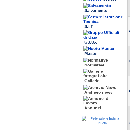
Salvamento
S.I.T.
2
G.U.G.
Master
3
Normative
Gallerie
4
Archivio news
Annunci
5