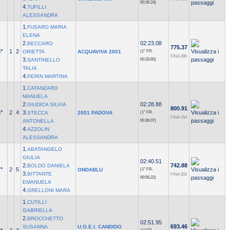
00:39.24)
4.
TUFILLI
ALESSANDRA
1.
FUSARO MARIA
ELENA
2.
02:23.08
BECCARO
775.37
°
1
2
ORIETTA
ACQUAVIVA 2001
(1° FR.
FINA 286
3.
SANTINELLO
00:33.65)
TALIA
4.
PERIN MARTINA
1.
CATANZARO
MANUELA
2.
02:28.88
GIUDICA SILVIA
800.91
°
2
4
3.
STECCA
2001 PADOVA
(1° FR.
FINA 254
ANTONELLA
00:36.07)
4.
AZZOLIN
ALESSANDRA
1.
ABATANGELO
GIULIA
02:40.51
2.
742.88
BOLDO DANIELA
°
2
5
ONDABLU
(1° FR.
3.
BITTANTE
FINA 202
00:56.22)
EMANUELA
4.
GRELLONI MARA
1.
CUTILLI
GABRIELLA
2.
BROCCHETTO
02:51.95
693.46
SUSANNA
U.O.E.I. CANDIDO