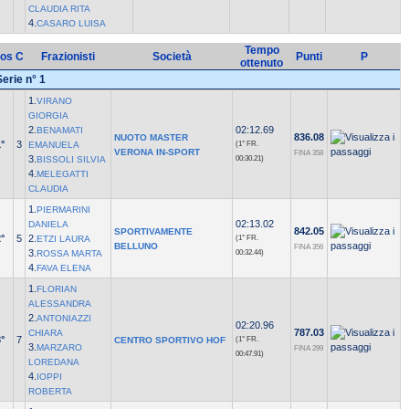
CLAUDIA RITA
4.
CASARO LUISA
Tempo
os
C
Frazionisti
Società
Punti
P
ottenuto
Serie n° 1
1.
VIRANO
GIORGIA
2.
02:12.69
BENAMATI
836.08
NUOTO MASTER
°
3
EMANUELA
(1° FR.
VERONA IN-SPORT
FINA 358
3.
BISSOLI SILVIA
00:30.21)
4.
MELEGATTI
CLAUDIA
1.
PIERMARINI
02:13.02
DANIELA
842.05
SPORTIVAMENTE
°
5
2.
ETZI LAURA
(1° FR.
BELLUNO
FINA 356
3.
ROSSA MARTA
00:32.44)
4.
FAVA ELENA
1.
FLORIAN
ALESSANDRA
2.
ANTONIAZZI
02:20.96
787.03
CHIARA
°
7
CENTRO SPORTIVO HOF
(1° FR.
3.
MARZARO
FINA 299
00:47.91)
LOREDANA
4.
IOPPI
ROBERTA