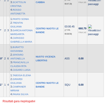
°
2
2
(1° FR.
3.
SCATTOLIN
CABBIA
FINA 165
00:47.19)
CRISTINA
4.
ROSSO
ANTONIETTA
1.
PANTO SONIA
2.
TRENTIN
03:00.45
GIULIANA
660.79
CENTRO NUOTO LE
°
2
3
3.
GARCIA ANTONIA
(1° FR.
BANDIE
FINA 142
MARGARITA
00:36.50)
4.
CAPASSO
GABRIELLA MARIA
1.
BURATTO
GIOVANNA
2.
SPATARO
NUOTO VICENZA
10°
2
6
ASS
0.00
ANTONELLA
LIBERTAS
3.
FRANCAVILLA
CLAUDIA RITA
4.
CASARO LUISA
1.
TABOGA ELENA
2.
GIRARDI
GIULIANA
CENTRO NUOTO LE
1°
1
4
SQU
0.00
3.
CAMPANER
BANDIE
MIRIAM
4.
PAVAN SILVIA
Risultati gara riepilogativi