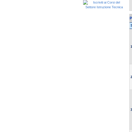
P
1
2
3