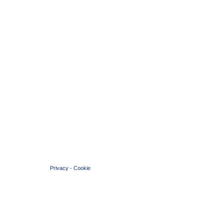
© 2004 Copyright by FIN Veneto - P.Iva 01384031009
Privacy
-
Cookie