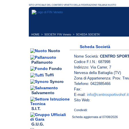
HOME
>
SOCIETA' FIN Veneto
> SCHEDA SOCIETA'
Scheda Società
Nuoto
Nome Società:
CENTRO SPORT
Codice F.I.N.: 687998
Pallanuoto
Indirizzo: Via Carrer, 7
Fondo
Nervesa della Battaglia (TV)
Tuffi
Zona di Appartenenza: Prov. Tre
Syncro
Telefono: 0422885466
Fax:
Salvamento
E-mail:
info@centrosportivohof.it
Sito Web:
S.I.T.
Scheda aggiornata al 07/08/2026
G.U.G.