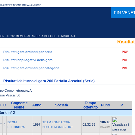
FIN VENE
IONI
>
26° MEMORIAL ANDREA BETTIOL
> RISULTATI
Risultat
Risultati gara ordinati per serie
PDF
Risultati riepilogativi della gara
PDF
Risultati gara ordinati per categoria
PDF
Risultati del turno di gara 200 Farfalla Assoluti (Serie)
ipo Cronometraggio: A
ase Vasca: 50
Cognome
Tempo
P
C
Anno
Società
Punti
P
Nome
ottenuto
Serie n° 2
906.18
BEGHI
TEAM LOMBARDIA
°
4
1997
02:32.53
ELEONORA
NUOTO MGM SPORT
FINA 379