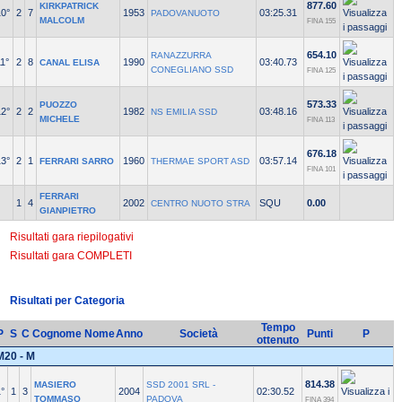
877.60
KIRKPATRICK
10°
2
7
1953
03:25.31
PADOVANUOTO
MALCOLM
FINA 155
654.10
RANAZZURRA
1°
2
8
1990
03:40.73
CANAL ELISA
CONEGLIANO SSD
FINA 125
573.33
PUOZZO
12°
2
2
1982
03:48.16
NS EMILIA SSD
MICHELE
FINA 113
676.18
13°
2
1
1960
03:57.14
FERRARI SARRO
THERMAE SPORT ASD
FINA 101
FERRARI
1
4
2002
SQU
0.00
CENTRO NUOTO STRA
GIANPIETRO
Risultati gara riepilogativi
Risultati gara COMPLETI
Risultati per Categoria
Tempo
P
S
C
Cognome Nome
Anno
Società
Punti
P
ottenuto
M20 - M
814.38
MASIERO
SSD 2001 SRL -
°
1
3
2004
02:30.52
TOMMASO
PADOVA
FINA 394