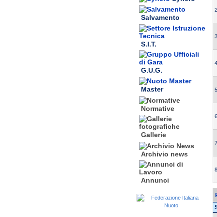
2
Salvamento
3
S.I.T.
4
G.U.G.
Master
5
Normative
6
Gallerie
7
Archivio news
8
Annunci