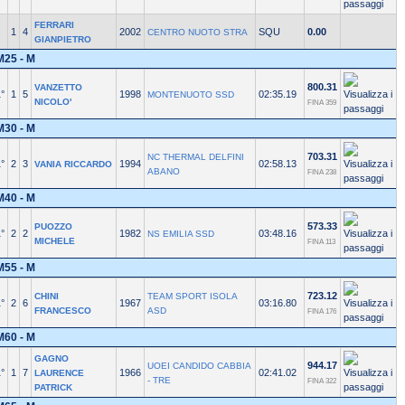
FERRARI
1
4
2002
SQU
0.00
CENTRO NUOTO STRA
GIANPIETRO
M25 - M
800.31
VANZETTO
°
1
5
1998
02:35.19
MONTENUOTO SSD
NICOLO'
FINA 359
M30 - M
703.31
NC THERMAL DELFINI
°
2
3
1994
02:58.13
VANIA RICCARDO
ABANO
FINA 238
M40 - M
573.33
PUOZZO
°
2
2
1982
03:48.16
NS EMILIA SSD
MICHELE
FINA 113
M55 - M
723.12
CHINI
TEAM SPORT ISOLA
°
2
6
1967
03:16.80
FRANCESCO
ASD
FINA 176
M60 - M
GAGNO
944.17
UOEI CANDIDO CABBIA
°
1
7
1966
02:41.02
LAURENCE
- TRE
FINA 322
PATRICK