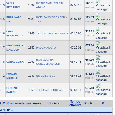
703.31
VANIA
NC THERMAL DELFINI
°
3
1994
02:58.13
RICCARDO
ABANO
FINA 238
727.03
PUPPINATO
UOEI CANDIDO CABBIA -
°
5
2006
03:07.64
LISA
TRE
FINA 203
723.12
CHINI
°
6
1967
03:16.80
TEAM SPORT ISOLA ASD
FRANCESCO
FINA 176
877.60
KIRKPATRICK
°
7
1953
03:25.31
PADOVANUOTO
MALCOLM
FINA 155
654.10
RANAZZURRA
°
8
1990
03:40.73
CANAL ELISA
CONEGLIANO SSD
FINA 125
573.33
PUOZZO
°
2
1982
03:48.16
NS EMILIA SSD
MICHELE
FINA 113
676.18
FERRARI
°
1
1960
03:57.14
THERMAE SPORT ASD
SARRO
FINA 101
Tempo
P
C
Cognome Nome
Anno
Società
Punti
P
ottenuto
Serie n° 1