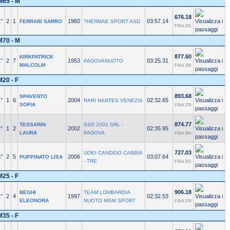
M65 - M
676.18
°
2
1
1960
03:57.14
FERRARI SARRO
THERMAE SPORT ASD
FINA 101
M70 - M
877.60
KIRKPATRICK
°
2
7
1953
03:25.31
PADOVANUOTO
MALCOLM
FINA 155
M20 - F
893.68
SPAVENTO
°
1
6
2004
02:32.65
RARI NANTES VENEZIA
SOFIA
FINA 378
874.77
TESSARIN
SSD 2001 SRL -
°
1
2
2002
02:35.95
LAURA
PADOVA
FINA 354
727.03
UOEI CANDIDO CABBIA
°
2
5
2006
03:07.64
PUPPINATO LISA
- TRE
FINA 203
M25 - F
906.18
BEGHI
TEAM LOMBARDIA
°
2
4
1997
02:32.53
ELEONORA
NUOTO MGM SPORT
FINA 379
M35 - F