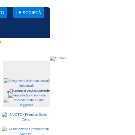
TO
LE SOCIETÀ
i
Gestisci una società?
Devi iscrivere i tuoi atleti alle
manifestazioni?