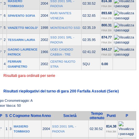
814.38
MASIERO
SSD 2001 SRL -
°
3
2004
02:30.52
TOMMASO
PADOVA
FINA 394
893.68
RARI NANTES
°
6
2004
02:32.65
SPAVENTO SOFIA
VENEZIA
FINA 378
800.31
°
5
1998
02:35.19
VANZETTO NICOLO'
MONTENUOTO SSD
FINA 359
874.77
SSD 2001 SRL -
°
2
2002
02:35.95
TESSARIN LAURA
PADOVA
FINA 354
944.17
GAGNO LAURENCE
UOEI CANDIDO
°
7
1966
02:41.02
PATRICK
CABBIA - TRE
FINA 322
FERRARI
CENTRO NUOTO
4
2002
SQU
0.00
GIANPIETRO
STRA
Risultati gara ordinati per serie
Risultati riepilogativi del turno di gara 200 Farfalla Assoluti (Serie)
ipo Cronometraggio: A
ase Vasca: 50
Tempo
P
S
C
Cognome Nome
Anno
Società
Punti
P
ottenuto
814.38
MASIERO
SSD 2001 SRL -
°
1
3
2004
02:30.52
TOMMASO
PADOVA
FINA 394