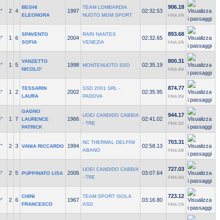
906.18
BEGHI
TEAM LOMBARDIA
°
2
4
1997
02:32.53
ELEONORA
NUOTO MGM SPORT
FINA 379
893.68
SPAVENTO
RARI NANTES
°
1
6
2004
02:32.65
SOFIA
VENEZIA
FINA 378
800.31
VANZETTO
°
1
5
1998
02:35.19
MONTENUOTO SSD
NICOLO'
FINA 359
874.77
TESSARIN
SSD 2001 SRL -
°
1
2
2002
02:35.95
LAURA
PADOVA
FINA 354
GAGNO
944.17
UOEI CANDIDO CABBIA
°
1
7
1966
02:41.02
LAURENCE
- TRE
FINA 322
PATRICK
703.31
NC THERMAL DELFINI
°
2
3
1994
02:58.13
VANIA RICCARDO
ABANO
FINA 238
727.03
UOEI CANDIDO CABBIA
°
2
5
2006
03:07.64
PUPPINATO LISA
- TRE
FINA 203
723.12
CHINI
TEAM SPORT ISOLA
°
2
6
1967
03:16.80
FRANCESCO
ASD
FINA 176