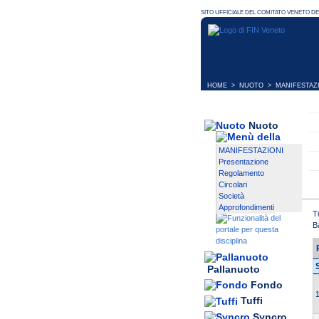
HOME
>
NUOTO
>
MANIFESTAZ
Nuoto
MANIFESTAZIONI
Presentazione
Regolamento
Circolari
Società
Approfondimenti
T
B
Pallanuoto
Fondo
1
Tuffi
Syncro