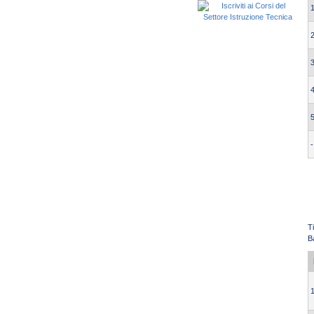
1
2
3
4
5
-
T
B
1