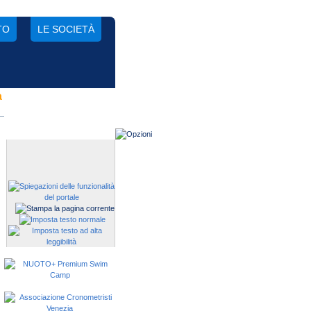
TO
LE SOCIETÀ
a
Gestisci una società?
Devi iscrivere i tuoi atleti alle
manifestazioni?