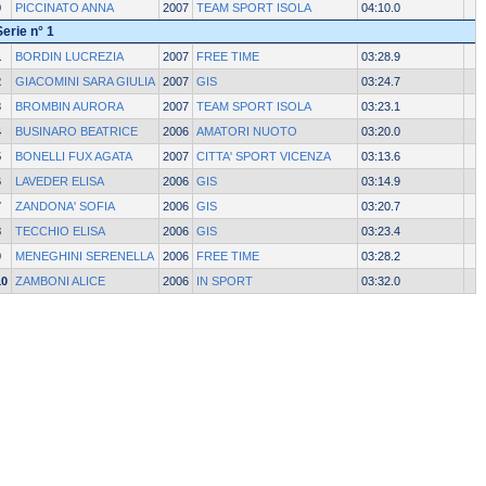
9
PICCINATO ANNA
2007
TEAM SPORT ISOLA
04:10.0
Serie n° 1
1
BORDIN LUCREZIA
2007
FREE TIME
03:28.9
2
GIACOMINI SARA GIULIA
2007
GIS
03:24.7
3
BROMBIN AURORA
2007
TEAM SPORT ISOLA
03:23.1
4
BUSINARO BEATRICE
2006
AMATORI NUOTO
03:20.0
5
BONELLI FUX AGATA
2007
CITTA' SPORT VICENZA
03:13.6
6
LAVEDER ELISA
2006
GIS
03:14.9
7
ZANDONA' SOFIA
2006
GIS
03:20.7
8
TECCHIO ELISA
2006
GIS
03:23.4
9
MENEGHINI SERENELLA
2006
FREE TIME
03:28.2
10
ZAMBONI ALICE
2006
IN SPORT
03:32.0