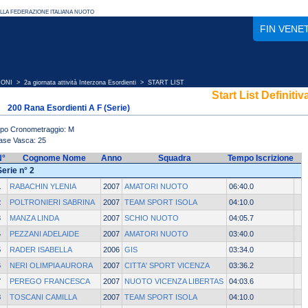
FIN VENE
IONI
>
2a giornata attività Interzona Esordienti
> START LIST
Start List Definitiv
200 Rana Esordienti A F (Serie)
ipo Cronometraggio: M
ase Vasca: 25
N°
Cognome Nome
Anno
Squadra
Tempo Iscrizione
Serie n° 2
1
RABACHIN YLENIA
2007
AMATORI NUOTO
06:40.0
2
POLTRONIERI SABRINA
2007
TEAM SPORT ISOLA
04:10.0
3
MANZA LINDA
2007
SCHIO NUOTO
04:05.7
4
PEZZANI ADELAIDE
2007
AMATORI NUOTO
03:40.0
5
RADER ISABELLA
2006
GIS
03:34.0
6
NERI OLIMPIA AURORA
2007
CITTA' SPORT VICENZA
03:36.2
7
PEREGO FRANCESCA
2007
NUOTO VICENZA LIBERTAS
04:03.6
8
TOSCANI CAMILLA
2007
TEAM SPORT ISOLA
04:10.0