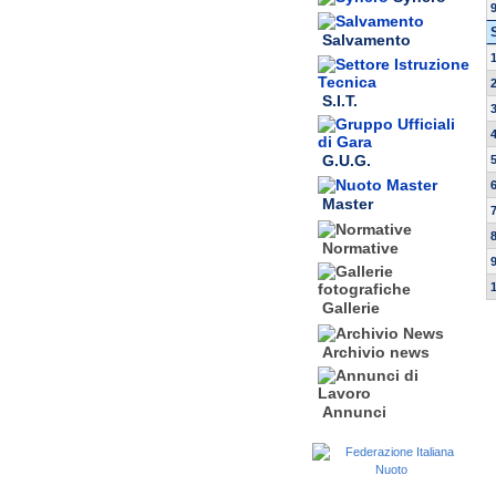
Salvamento
S.I.T.
G.U.G.
Master
Normative
Gallerie
Archivio news
Annunci