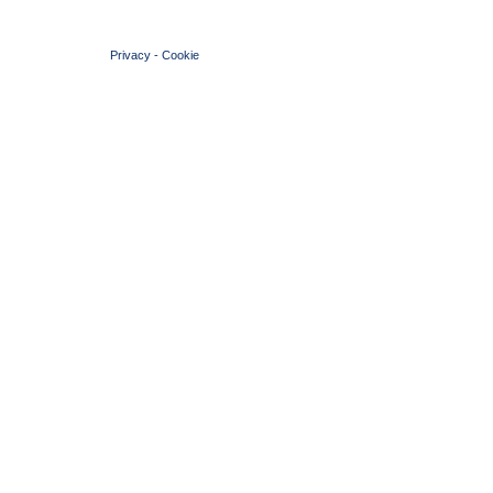
© 2004 Copyright by FIN Veneto - P.Iva 01384031009
Privacy
-
Cookie