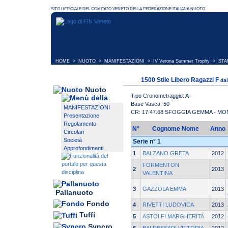
HOME
>
NUOTO
>
MANIFESTAZIONI
>
IV Verona Summer Trophy
> STAR
1500 Stile Libero Ragazzi F
da
Nuoto
Tipo Cronometraggio: A
Base Vasca: 50
MANIFESTAZIONI
CR: 17:47.68 SFOGGIA GEMMA - M
Presentazione
Regolamento
N°
Cognome Nome
Anno
Circolari
Società
Serie n° 1
Approfondimenti
1
BALZANO GRETA
2012
FORMENTON
2
2013
VALENTINA
3
GAZZOLA EMMA
2013
Pallanuoto
Fondo
4
RIVETTI LUDOVICA
2013
Tuffi
5
ASTOLFI MARGHERITA
2012
Syncro