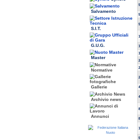
Salvamento
S.I.T.
G.U.G.
Master
Normative
Gallerie
Archivio news
Annunci