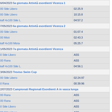
16/04/2023
5a giornata Attività esordienti Vicenza 1
00 Stile Libero
02:25.9
00 Stile Libero
10:15.8
taff 4x100 Stile L.
04:57.2
07/05/2023
6a giornata Attività esordienti Vicenza 2
00 Stile Libero
01:07.4
00 Misti
02:43.3
taff 4x100 Mista
05:25.7
21/05/2023
7a giornata Attività esordienti Vicenza
0 Stile Libero
ASS
100 Rana
ASS
taff 4x100 Stile L.
04:56.1
23/06/2023
Treviso Swim Cup
00 Stile Libero
02:24.97
50 Rana
00:39.96
22/07/2023
Campionati Regionali Esordienti A in vasca lunga
200 Rana
ASS
100 Rana
ASS
0 Stile Libero
ASS