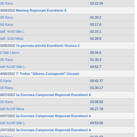
200 Rana
03:22.04
03/04/2022
Meeting Regionale Esordienti A
100 Rana
01:33.2
200 Rana
03:17.6
taff. 4x50 Stile L.
02:15.1
taff. 4x50 Mista
02:28.8
15/05/2022
7a giornata attività Esordienti Vicenza 2
0 Stile Libero
00:34.6
100 Rana
01:30.3
taff 4x100 Stile L.
04:52.7
04/06/2022
7° Trofeo "Alberto Castagnetti" Giovani
50 Rana
00:42.37
100 Rana
01:30.17
18/07/2022
1a Giornata Campionati Regionali Esordienti A
200 Rana
03:08.82
taff 4x100 Mista
05:27.78
20/07/2022
2a Giornata Campionati Regionali Esordienti A
taff 4x100 Stile L.
04:53.56
22/07/2022
3a Giornata Campionati Regionali Esordienti A