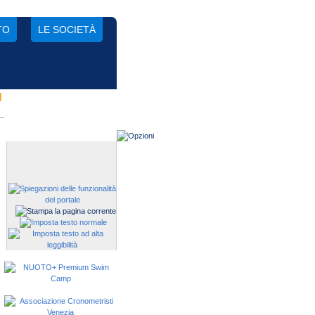
TO
LE SOCIETÀ
N
Gestisci una società?
Devi iscrivere i tuoi atleti alle
manifestazioni?