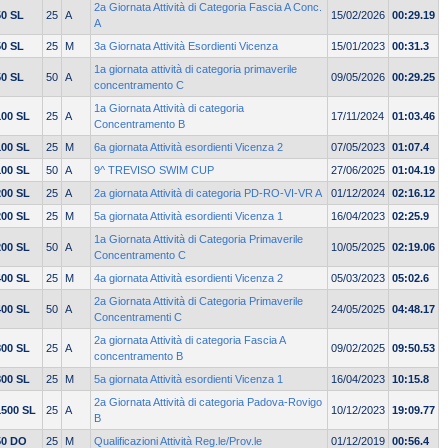
2a Giornata Attività di Categoria Fascia A Conc.
50 SL
25
A
15/02/2026
00:29.19
A
50 SL
25
M
3a Giornata Attività Esordienti Vicenza
15/01/2023
00:31.3
1a giornata attività di categoria primaverile
50 SL
50
A
09/05/2026
00:29.25
concentramento C
1a Giornata Attività di categoria
100 SL
25
A
17/11/2024
01:03.46
Concentramento B
100 SL
25
M
6a giornata Attività esordienti Vicenza 2
07/05/2023
01:07.4
100 SL
50
A
9^ TREVISO SWIM CUP
27/06/2025
01:04.19
200 SL
25
A
2a giornata Attività di categoria PD-RO-VI-VR A
01/12/2024
02:16.12
200 SL
25
M
5a giornata Attività esordienti Vicenza 1
16/04/2023
02:25.9
1a Giornata Attività di Categoria Primaverile
200 SL
50
A
10/05/2025
02:19.06
Concentramento C
400 SL
25
M
4a giornata Attività esordienti Vicenza 2
05/03/2023
05:02.6
2a Giornata Attività di Categoria Primaverile
400 SL
50
A
24/05/2025
04:48.17
Concentramenti C
2a giornata Attività di categoria Fascia A
800 SL
25
A
09/02/2025
09:50.53
concentramento B
800 SL
25
M
5a giornata Attività esordienti Vicenza 1
16/04/2023
10:15.8
2a Giornata Attività di categoria Padova-Rovigo
1500 SL
25
A
10/12/2023
19:09.77
B
50 DO
25
M
Qualificazioni Attività Reg.le/Prov.le
01/12/2019
00:56.4