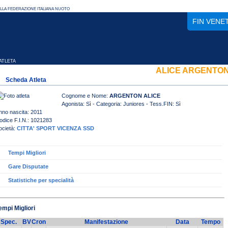
FIN VENE
TLETA
ALICE ARGENTO
Scheda Atleta
Cognome e Nome:
ARGENTON ALICE
Agonista: Sì - Categoria: Juniores - Tess.FIN: Sì
nno nascita: 2011
odice F.I.N.: 1021283
ocietà:
CITTA' SPORT VICENZA SSD
Tempi Migliori
Gare Disputate
Statistiche per specialità
empi Migliori
Spec.
BV
Cron
Manifestazione
Data
Tempo