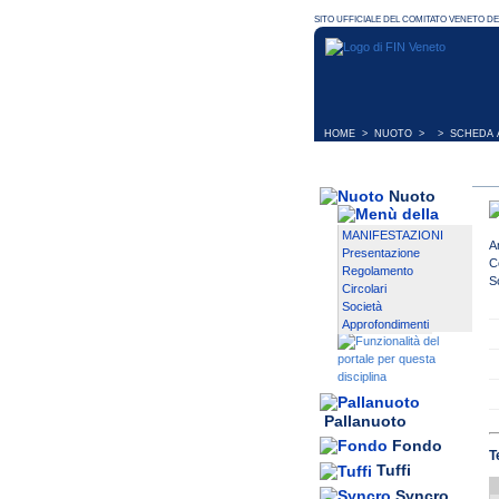
HOME
>
NUOTO
> > SCHEDA A
Nuoto
MANIFESTAZIONI
A
Presentazione
C
Regolamento
S
Circolari
Società
Approfondimenti
Pallanuoto
Fondo
T
Tuffi
Syncro