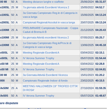
400 MI
50
A
Meeting distanze lunghe e staffette
25/06/2024
05:31.07
4x100SL
25
M
7a giornata attività Esordienti Vicenza 2
15/05/2022
04:52.7
3a Giornata Campionato Reg.le di Categoria in
4x100SL
50
A
15/06/2025
04:13.24
vasca lunga
4x200SL
50
A
Campionati Regionali Assoluti in vasca lunga
20/07/2025
09:13.24
PRELIMINARE Campionato Nazionale - Coppa
4x100MI
25
A
21/12/2025
04:20.43
Caduti di Brema A-B
4x100MI
25
M
6a giornata Attività esordienti Vicenza 2
07/05/2023
05:25.7
1a Giornata Campionato Reg.le/Prov.le di
4x100MI
50
A
13/06/2025
04:45.18
Categoria in vasca lunga
4x50SL
25
M
Meeting Regionale Esordienti A
03/04/2022
02:15.1
4x50SL
50
A
IV Verona Summer Trophy
05/07/2026
01:54.44
4x50 MI
25
M
Meeting Regionale Esordienti A
03/04/2022
02:28.8
4x50 MI
50
A
IV Verona Summer Trophy
04/07/2026
02:04.81
100 MI
25
M
3a Giornata Attività Esordienti Vicenza
15/01/2023
01:20.2
3000
50
M
Campionato Regionale Indoor di fondo
23/02/2025
40:15.5
MEETING HALLOWEEN 19° TROFEO CITTA'
X4x50M
25
A
27/10/2024
01:59.35
DI ROSA'
X4x50S
50
A
IV Verona Summer Trophy
05/07/2026
01:48.67
are disputate