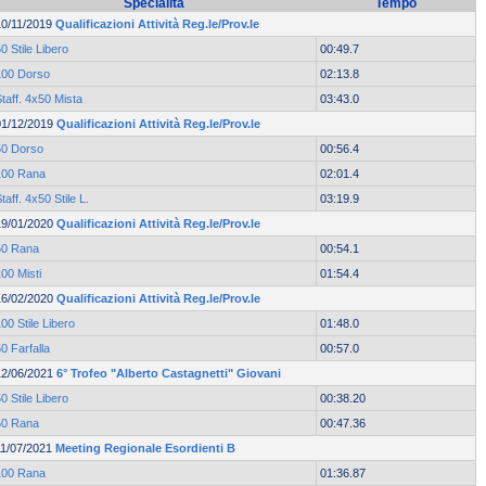
Specialità
Tempo
10/11/2019
Qualificazioni Attività Reg.le/Prov.le
0 Stile Libero
00:49.7
100 Dorso
02:13.8
taff. 4x50 Mista
03:43.0
01/12/2019
Qualificazioni Attività Reg.le/Prov.le
50 Dorso
00:56.4
100 Rana
02:01.4
taff. 4x50 Stile L.
03:19.9
19/01/2020
Qualificazioni Attività Reg.le/Prov.le
50 Rana
00:54.1
00 Misti
01:54.4
16/02/2020
Qualificazioni Attività Reg.le/Prov.le
00 Stile Libero
01:48.0
0 Farfalla
00:57.0
12/06/2021
6° Trofeo "Alberto Castagnetti" Giovani
0 Stile Libero
00:38.20
50 Rana
00:47.36
11/07/2021
Meeting Regionale Esordienti B
100 Rana
01:36.87