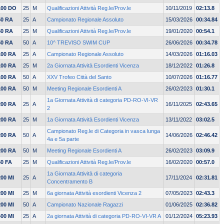
100 DO
25
M
Qualificazioni Attività Reg.le/Prov.le
10/11/2019
02:13.8
50 RA
25
A
Campionato Regionale Assoluto
15/03/2026
00:34.84
50 RA
25
M
Qualificazioni Attività Reg.le/Prov.le
19/01/2020
00:54.1
50 RA
50
A
10^ TREVISO SWIM CUP
26/06/2026
00:34.78
100 RA
25
A
Campionato Regionale Assoluto
14/03/2026
01:16.03
100 RA
25
M
2a Giornata Attività Esordienti Vicenza
18/12/2022
01:26.8
100 RA
50
A
XXV Trofeo Città del Santo
10/07/2026
01:16.77
100 RA
50
M
Meeting Regionale Esordienti A
26/02/2023
01:30.1
1a Giornata Attività di categoria PD-RO-VI-VR
200 RA
25
A
16/11/2025
02:43.65
2
200 RA
25
M
1a Giornata Attività Esordienti Vicenza
13/11/2022
03:02.5
Campionato Reg.le di Categoria in vasca lunga
200 RA
50
A
14/06/2026
02:46.42
4a e 5a parte
200 RA
50
M
Meeting Regionale Esordienti A
26/02/2023
03:09.9
50 FA
25
M
Qualificazioni Attività Reg.le/Prov.le
16/02/2020
00:57.0
1a Giornata Attività di categoria
200 MI
25
A
17/11/2024
02:31.81
Concentramento B
200 MI
25
M
6a giornata Attività esordienti Vicenza 2
07/05/2023
02:43.3
200 MI
50
A
Campionato Nazionale Ragazzi
01/06/2025
02:36.82
400 MI
25
A
2a giornata Attività di categoria PD-RO-VI-VR A
01/12/2024
05:23.93