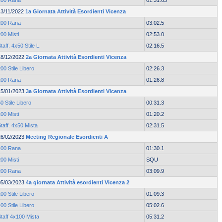
100 Rana
01:31.63
13/11/2022
1a Giornata Attività Esordienti Vicenza
200 Rana
03:02.5
00 Misti
02:53.0
taff. 4x50 Stile L.
02:16.5
18/12/2022
2a Giornata Attività Esordienti Vicenza
00 Stile Libero
02:26.3
100 Rana
01:26.8
15/01/2023
3a Giornata Attività Esordienti Vicenza
0 Stile Libero
00:31.3
00 Misti
01:20.2
taff. 4x50 Mista
02:31.5
26/02/2023
Meeting Regionale Esordienti A
100 Rana
01:30.1
00 Misti
SQU
200 Rana
03:09.9
05/03/2023
4a giornata Attività esordienti Vicenza 2
00 Stile Libero
01:09.3
00 Stile Libero
05:02.6
taff 4x100 Mista
05:31.2