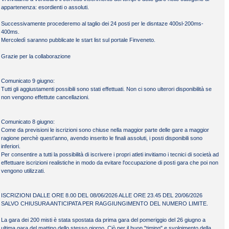
appartenenza: esordienti o assoluti.
Successivamente procederemo al taglio dei 24 posti per le disntaze 400sl-200ms-
400ms.
Mercoledì saranno pubblicate le start list sul portale Finveneto.
Grazie per la collaborazione
Comunicato 9 giugno:
Tutti gli aggiustamenti possibili sono stati effettuati. Non ci sono ulterori disponibilità se
non vengono effettute cancellazioni.
Comunicato 8 giugno:
Come da previsioni le iscrizioni sono chiuse nella maggior parte delle gare a maggior
ragione perchè quest'anno, avendo inserito le finali assoluti, i posti disponibili sono
inferiori.
Per consentire a tutti la possibilità di iscrivere i propri atleti invitiamo i tecnici di società ad
effettuare iscrizioni realistiche in modo da evitare l'occupazione di posti gara che poi non
vengono utilizzati.
ISCRIZIONI DALLE ORE 8.00 DEL 08/06/2026 ALLE ORE 23.45 DEL 20/06/2026
SALVO CHIUSURA ANTICIPATA PER RAGGIUNGIMENTO DEL NUMERO LIMITE.
La gara dei 200 misti è stata spostata da prima gara del pomeriggio del 26 giugno a
ultima gara del mattino dello stesso giorno. Ciò per il buon "timing" e svolgimento della