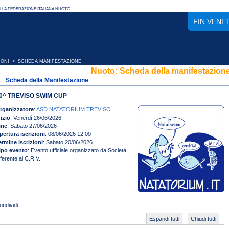
FIN VENE
IONI
> SCHEDA MANIFESTAZIONE
Nuoto: Scheda della manifestazion
Scheda della Manifestazione
0^ TREVISO SWIM CUP
rganizzatore
:
ASD NATATORIUM TREVISO
nizio
: Venerdì 26/06/2026
ine
: Sabato 27/06/2026
pertura iscrizioni
: 08/06/2026 12:00
ermine iscrizioni
: Sabato 20/06/2026
ipo evento
: Evento ufficiale organizzato da Società
fferente al C.R.V.
Espandi tutti
Chiudi tutti