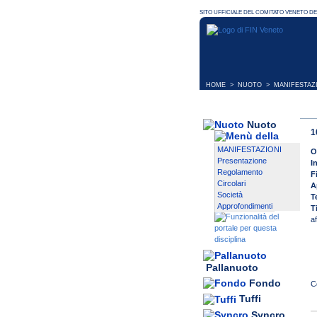
HOME
>
NUOTO
>
MANIFESTAZ
Nuoto
1
MANIFESTAZIONI
O
Presentazione
I
Regolamento
F
Circolari
A
Società
T
Approfondimenti
T
a
Pallanuoto
Fondo
Tuffi
Syncro