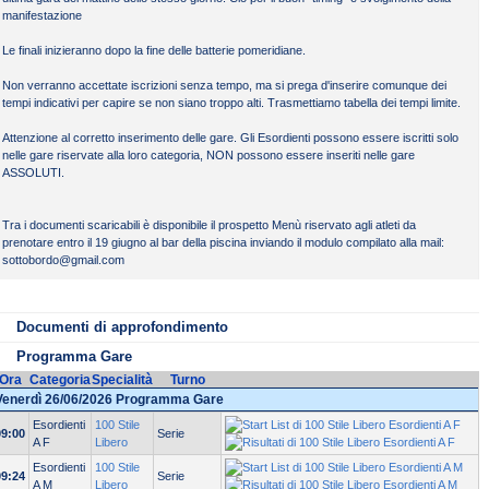
manifestazione
ile da scaricare
Tipo
Peso
Le finali inizieranno dopo la fine delle batterie pomeridiane.
2.64
Locandina
PDF
Non verranno accettate iscrizioni senza tempo, ma si prega d'inserire comunque dei
MB
tempi indicativi per capire se non siano troppo alti. Trasmettiamo tabella dei tempi limite.
Programma e regolamento Treviso Swim Cup 2026
PDF
990 KB
Attenzione al corretto inserimento delle gare. Gli Esordienti possono essere iscritti solo
Menù atleti
PDF
502 KB
nelle gare riservate alla loro categoria, NON possono essere inseriti nelle gare
Schema campo gara
PDF
583 KB
ASSOLUTI.
Avvisi
PDF
148 KB
zone parcheggio
PDF
201 KB
Tra i documenti scaricabili è disponibile il prospetto Menù riservato agli atleti da
Tabella tempi limite
PDF
627 KB
prenotare entro il 19 giugno al bar della piscina inviando il modulo compilato alla mail:
sottobordo@gmail.com
Elenco ammessi 400sl - gli ospiti stranieri sono fuori
PDF
110 KB
quota
Elenco ammessi 200 misti
PDF
110 KB
Documenti di approfondimento
Elenco ammessi 400 misti
PDF
110 KB
Programma Gare
Ora
Categoria
Specialità
Turno
Venerdì 26/06/2026 Programma Gare
Esordienti
100 Stile
09:00
Serie
A F
Libero
Esordienti
100 Stile
09:24
Serie
A M
Libero