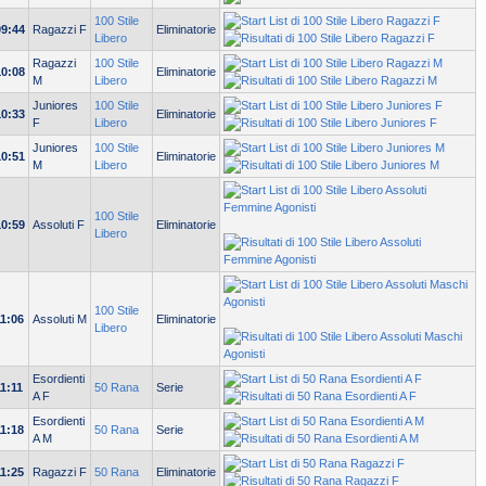
100 Stile
09:44
Ragazzi F
Eliminatorie
Libero
Ragazzi
100 Stile
10:08
Eliminatorie
M
Libero
Juniores
100 Stile
10:33
Eliminatorie
F
Libero
Juniores
100 Stile
10:51
Eliminatorie
M
Libero
100 Stile
10:59
Assoluti F
Eliminatorie
Libero
100 Stile
11:06
Assoluti M
Eliminatorie
Libero
Esordienti
11:11
50 Rana
Serie
A F
Esordienti
11:18
50 Rana
Serie
A M
11:25
Ragazzi F
50 Rana
Eliminatorie