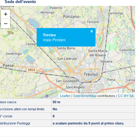
Sede dell'evento
+
−
×
Treviso
Viale Pindaro
|
contributors |
Leaflet
OpenStreetMap
CC-BY-SA
Base vasca
50 m
scrizione atleti con tempi limite
No
° corsie
8
ttribuzione Punteggi
a scalare partendo da 9 punti al primo class.
Servizio di cronometraggio:
Tipo cronometraggio:
AUTOMATICO -
Doppie piastre
Circuito Nuota Italia:
https://sportvillagepesaro.it/circuito-nuoto-italia/