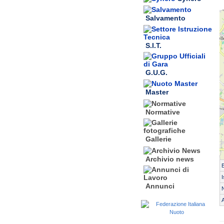
Salvamento
S.I.T.
G.U.G.
Master
Normative
Gallerie
Archivio news
I
Annunci
N
A