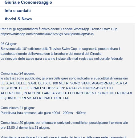
Giuria e Cronometraggio
Info e contatti
Avvisi & News
Per tutti gli aggiornamenti è attivo anche il canale WhatsApp Treviso Swim Cup:
https://whatsapp.com/channel/0029Vb5gx7w4Spk98DdpWk3a
26 Giugno:
Benvenuti alla 10^ edizione della Treviso Swim Cup. In segreteria potete ritirare il
sacchetto ricordo dell'evento con la brochure dei record del Circuito.
Le ricevute delle tasse gara saranno inviate alle mail registrate nel portale federale.
Comunicato 24 giugno:
le start list sono pubblicate; gli orari delle gare sono indicativi e suscettibili di variazioni.
LE SERIE DELLE GARE DEI 50 E 100 METRI SONO STATE AGGIORNATE PER LA
GESTIONE DELLE FINALI SUDDIVISE IN: RAGAZZI-JUNIOR-ASSOLUTI.
ATTENZIONE, IN ALCUNE GARE ASSOLUTI I CONCORRENTI SONO INFERIORI A 8
E QUINDI E' PREVISTA LA FINALE DIRETTA.
Comunicato 21 giugno:
Pubblicata lista ammessi alle gare 400sl - 200ms - 400ms
Comunicato 20 giugno: per effettuare iscrizioni o modifiche, posticipiamo il termine alle
ore 12.00 di domenica 21 giugno.
Vi invitiamo a verificare il corretto inserimento dei tempi e delle gare nelle categorie di