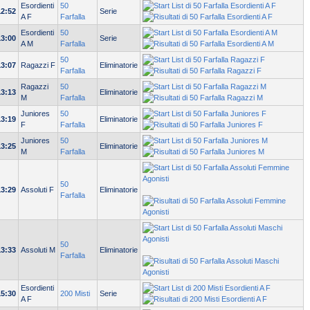
Esordienti
50
12:52
Serie
A F
Farfalla
Esordienti
50
13:00
Serie
A M
Farfalla
50
13:07
Ragazzi F
Eliminatorie
Farfalla
Ragazzi
50
13:13
Eliminatorie
M
Farfalla
Juniores
50
13:19
Eliminatorie
F
Farfalla
Juniores
50
13:25
Eliminatorie
M
Farfalla
50
13:29
Assoluti F
Eliminatorie
Farfalla
50
13:33
Assoluti M
Eliminatorie
Farfalla
Esordienti
15:30
200 Misti
Serie
A F