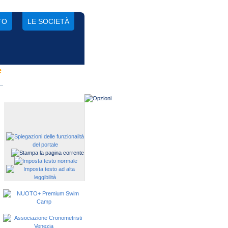
TO
LE SOCIETÀ
e
Gestisci una società?
Devi iscrivere i tuoi atleti alle
manifestazioni?