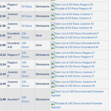
Ragazzi
11:30
50 Rana
Eliminatorie
M
Juniores
11:34
50 Rana
Eliminatorie
F
Juniores
11:38
50 Rana
Eliminatorie
M
Esordienti
100
11:41
Serie
A F
Dorso
Esordienti
100
11:58
Serie
A M
Dorso
100
12:12
Ragazzi F
Eliminatorie
Dorso
Ragazzi
100
12:24
Eliminatorie
M
Dorso
Juniores
100
12:33
Eliminatorie
F
Dorso
Juniores
100
12:44
Eliminatorie
M
Dorso
100
12:48
Assoluti F
Eliminatorie
Dorso