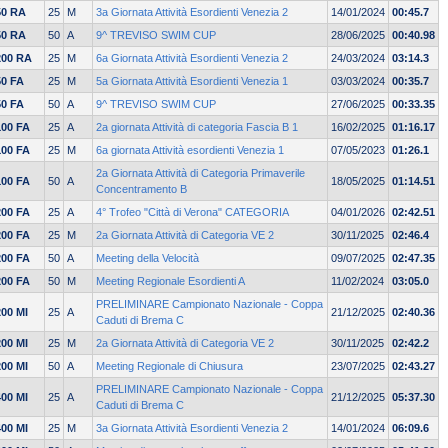
50 RA
25
M
3a Giornata Attività Esordienti Venezia 2
14/01/2024
00:45.7
50 RA
50
A
9^ TREVISO SWIM CUP
28/06/2025
00:40.98
200 RA
25
M
6a Giornata Attività Esordienti Venezia 2
24/03/2024
03:14.3
50 FA
25
M
5a Giornata Attività Esordienti Venezia 1
03/03/2024
00:35.7
50 FA
50
A
9^ TREVISO SWIM CUP
27/06/2025
00:33.35
100 FA
25
A
2a giornata Attività di categoria Fascia B 1
16/02/2025
01:16.17
100 FA
25
M
6a giornata Attività esordienti Venezia 1
07/05/2023
01:26.1
2a Giornata Attività di Categoria Primaverile
100 FA
50
A
18/05/2025
01:14.51
Concentramento B
200 FA
25
A
4° Trofeo "Città di Verona" CATEGORIA
04/01/2026
02:42.51
200 FA
25
M
2a Giornata Attività di Categoria VE 2
30/11/2025
02:46.4
200 FA
50
A
Meeting della Velocità
09/07/2025
02:47.35
200 FA
50
M
Meeting Regionale Esordienti A
11/02/2024
03:05.0
PRELIMINARE Campionato Nazionale - Coppa
200 MI
25
A
21/12/2025
02:40.36
Caduti di Brema C
200 MI
25
M
2a Giornata Attività di Categoria VE 2
30/11/2025
02:42.2
200 MI
50
A
Meeting Regionale di Chiusura
23/07/2025
02:43.27
PRELIMINARE Campionato Nazionale - Coppa
400 MI
25
A
21/12/2025
05:37.30
Caduti di Brema C
400 MI
25
M
3a Giornata Attività Esordienti Venezia 2
14/01/2024
06:09.6