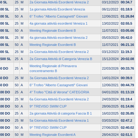
50 SL
25
M
2a Giornata Attività Esordienti Venezia 2
03/12/2023
00:34.7
100 SL
25
M
1a giornata Attività Esordienti Venezia
06/11/2022
01:18.9
100 SL
50
A
6° Trofeo "Alberto Castagnetti" Giovani
12/06/2021
01:26.84
200 SL
25
M
4a giornata attività esordienti Veneiza 1
13/02/2022
02:55.5
200 SL
50
A
Meeting Regionale Esordienti B
11/07/2021
03:05.66
400 SL
25
M
4a giornata Attività esordienti Venezia 2
05/03/2023
05:42.0
400 SL
50
A
Meeting Regionale Esordienti B
11/07/2021
06:21.16
800 SL
25
M
2a Giornata Attività Esordienti Venezia 2
03/12/2023
11:19.3
1500 SL
25
A
2a Giornata Attività di Categoria Venezia B
15/12/2024
20:02.08
Meeting Regionale di Primavera
50 DO
25
A
22/03/2026
00:33.76
concentramento B
50 DO
25
M
3a Giornata Attività Esordienti Venezia 2
14/01/2024
00:39.9
50 DO
50
A
6° Trofeo "Alberto Castagnetti" Giovani
12/06/2021
00:44.79
100 DO
25
A
4° Trofeo "Città di Verona" CATEGORIA
04/01/2026
01:13.19
100 DO
25
M
6a Giornata Attività Esordienti Venezia 2
24/03/2024
01:19.4
100 DO
50
A
9^ TREVISO SWIM CUP
28/06/2025
01:14.86
200 DO
25
A
2a giornata Attività di categoria Fascia B 1
16/02/2025
02:35.85
200 DO
25
M
5a Giornata Attività Esordienti Venezia 1
03/03/2024
02:47.2
200 DO
50
A
9^ TREVISO SWIM CUP
27/06/2025
02:40.02
200 DO
50
M
Meeting Regionale Esordienti A
28/04/2024
02:51.5