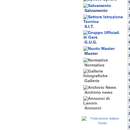
Salvamento
S.I.T.
G.U.G.
Master
Normative
Gallerie
Archivio news
Annunci