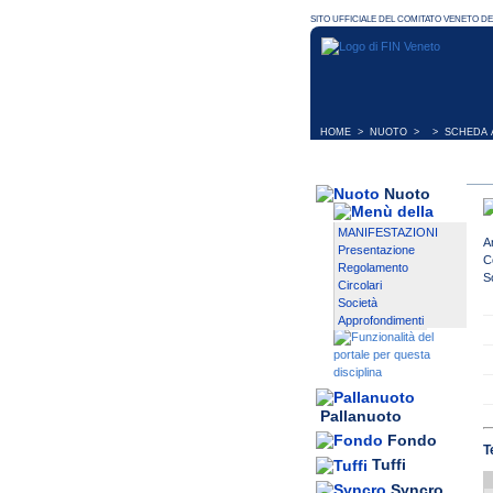
HOME
>
NUOTO
> > SCHEDA A
Nuoto
MANIFESTAZIONI
A
Presentazione
C
Regolamento
S
Circolari
Società
Approfondimenti
Pallanuoto
Fondo
T
Tuffi
Syncro