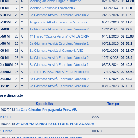
400 MI
50
A
Meeting distanze lunghe e staffette
02/07/2025
05:41.80
400 MI
50
M
Meeting Regionale Esordienti A
11/02/2024
06:11.0
4x100SL
25
M
6a Giornata Attività Esordienti Venezia 2
24/03/2024
05:19.9
4x100MI
25
M
4a giornata Attività esordienti Venezia 2
05/03/2023
06:14.6
4x50SL
25
M
1a Giornata Attività Esordienti Venezia 2
12/11/2023
02:27.5
4x50 MI
25
A
4° Trofeo "Città di Verona" CATEGORIA
04/01/2026
02:11.98
4x50 MI
25
M
3a Giornata Attività Esordienti Venezia 1
05/02/2023
02:53.1
100 MI
25
A
1a Giornata Attività di Categoria VE2
09/11/2025
01:15.07
100 MI
25
M
1a Giornata Attività Esordienti Venezia 2
12/11/2023
01:23.4
X4x100M
25
M
5a Giornata Attività Esordienti Venezia 1
03/03/2024
05:40.8
X4x50M
25
A
9° trofeo BABBO NATALE cat.Esordienti
17/12/2023
02:37.61
X4x50M
25
M
3a Giornata Attività Esordienti Venezia 2
14/01/2024
02:43.3
X4x50S
25
M
2a Giornata Attività Esordienti Venezia 2
03/12/2023
02:16.7
are disputate
Specialità
Tempo
04/02/2018
1a G.ta Circuito Propaganda Prov. VE.
25 Dorso
ASS
04/03/2018
2^ GIORNATA NUOTO SETTORE PROPAGANDA
25 Dorso
00:40.6