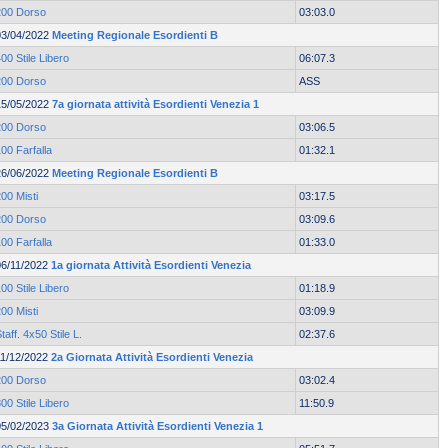
200 Dorso
03:03.0
03/04/2022
Meeting Regionale Esordienti B
00 Stile Libero
06:07.3
200 Dorso
ASS
15/05/2022
7a giornata attività Esordienti Venezia 1
200 Dorso
03:06.5
00 Farfalla
01:32.1
26/06/2022
Meeting Regionale Esordienti B
00 Misti
03:17.5
200 Dorso
03:09.6
00 Farfalla
01:33.0
06/11/2022
1a giornata Attività Esordienti Venezia
00 Stile Libero
01:18.9
00 Misti
03:09.9
taff. 4x50 Stile L.
02:37.6
11/12/2022
2a Giornata Attività Esordienti Venezia
200 Dorso
03:02.4
00 Stile Libero
11:50.9
05/02/2023
3a Giornata Attività Esordienti Venezia 1