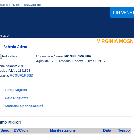
FIN VENE
TLETA
VIRGINIA MOGN
Scheda Atleta
Cognome e Nome:
MOGNI VIRGINIA
Agonista: Sì - Categoria: Ragazzi - Tess.FIN: Sì
nno nascita: 2012
odice F.I.N.: 1131573
ocietà:
ACQUA18 SSD
Tempi Migliori
Gare Disputate
Statistiche per specialità
empi Migliori
Spec.
BV
Cron
Manifestazione
Data
Tempo