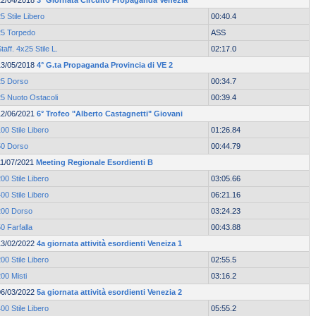
22/04/2018
3° Giornata Circuito Propaganda Venezia
5 Stile Libero
00:40.4
25 Torpedo
ASS
taff. 4x25 Stile L.
02:17.0
13/05/2018
4° G.ta Propaganda Provincia di VE 2
25 Dorso
00:34.7
25 Nuoto Ostacoli
00:39.4
12/06/2021
6° Trofeo "Alberto Castagnetti" Giovani
00 Stile Libero
01:26.84
50 Dorso
00:44.79
11/07/2021
Meeting Regionale Esordienti B
00 Stile Libero
03:05.66
00 Stile Libero
06:21.16
200 Dorso
03:24.23
0 Farfalla
00:43.88
13/02/2022
4a giornata attività esordienti Veneiza 1
00 Stile Libero
02:55.5
00 Misti
03:16.2
06/03/2022
5a giornata attività esordienti Venezia 2
00 Stile Libero
05:55.2