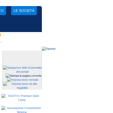
TO
LE SOCIETÀ
I
Gestisci una società?
Devi iscrivere i tuoi atleti alle
manifestazioni?