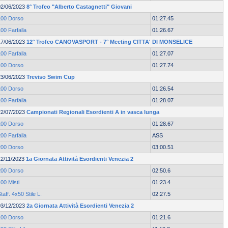
02/06/2023
8° Trofeo "Alberto Castagnetti" Giovani
100 Dorso
01:27.45
00 Farfalla
01:26.67
17/06/2023
12° Trofeo CANOVASPORT - 7° Meeting CITTA' DI MONSELICE
00 Farfalla
01:27.07
100 Dorso
01:27.74
23/06/2023
Treviso Swim Cup
100 Dorso
01:26.54
00 Farfalla
01:28.07
22/07/2023
Campionati Regionali Esordienti A in vasca lunga
100 Dorso
01:28.67
00 Farfalla
ASS
200 Dorso
03:00.51
12/11/2023
1a Giornata Attività Esordienti Venezia 2
200 Dorso
02:50.6
00 Misti
01:23.4
taff. 4x50 Stile L.
02:27.5
03/12/2023
2a Giornata Attività Esordienti Venezia 2
100 Dorso
01:21.6