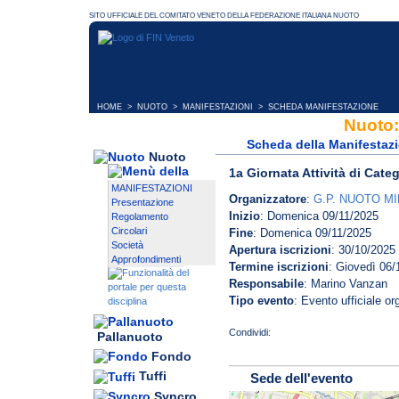
HOME
>
NUOTO
>
MANIFESTAZIONI
> SCHEDA MANIFESTAZIONE
Nuoto:
Scheda della Manifestaz
Nuoto
1a Giornata Attività di Cate
MANIFESTAZIONI
Organizzatore
:
G.P. NUOTO M
Presentazione
Inizio
: Domenica 09/11/2025
Regolamento
Circolari
Fine
: Domenica 09/11/2025
Società
Apertura iscrizioni
: 30/10/2025
Approfondimenti
Termine iscrizioni
: Giovedì 06/
Responsabile
: Marino Vanzan
Tipo evento
: Evento ufficiale o
Pallanuoto
Fondo
Tuffi
Sede dell'evento
Syncro