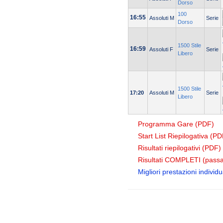
Dorso
100
16:55
Assoluti M
Serie
Dorso
1500 Stile
16:59
Assoluti F
Serie
Libero
1500 Stile
17:20
Assoluti M
Serie
Libero
Programma Gare (PDF)
Start List Riepilogativa (PD
Risultati riepilogativi (PDF)
Risultati COMPLETI (passa
Migliori prestazioni individua
© 2004 Copyright by FIN Veneto - P.Iva 01384031009