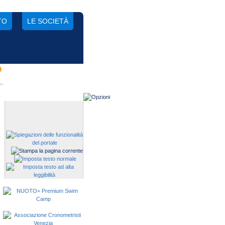
TO
LE SOCIETÀ
O
Gestisci una società?
Devi iscrivere i tuoi atleti alle
manifestazioni?