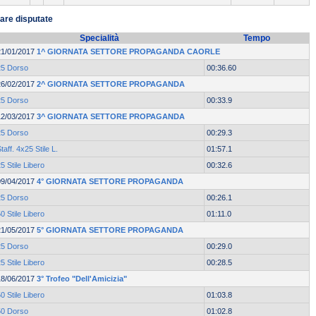
are disputate
Specialità
Tempo
21/01/2017
1^ GIORNATA SETTORE PROPAGANDA CAORLE
25 Dorso
00:36.60
26/02/2017
2^ GIORNATA SETTORE PROPAGANDA
25 Dorso
00:33.9
12/03/2017
3^ GIORNATA SETTORE PROPAGANDA
25 Dorso
00:29.3
taff. 4x25 Stile L.
01:57.1
5 Stile Libero
00:32.6
09/04/2017
4° GIORNATA SETTORE PROPAGANDA
25 Dorso
00:26.1
0 Stile Libero
01:11.0
21/05/2017
5° GIORNATA SETTORE PROPAGANDA
25 Dorso
00:29.0
5 Stile Libero
00:28.5
18/06/2017
3° Trofeo "Dell'Amicizia"
0 Stile Libero
01:03.8
50 Dorso
01:02.8