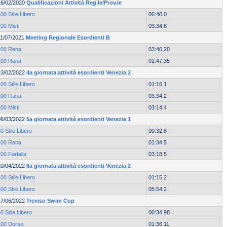
16/02/2020
Qualificazioni Attività Reg.le/Prov.le
00 Stile Libero
06:40.0
00 Misti
03:34.8
11/07/2021
Meeting Regionale Esordienti B
200 Rana
03:46.20
100 Rana
01:47.35
13/02/2022
4a giornata attività esordienti Venezia 2
00 Stile Libero
01:16.1
200 Rana
03:34.2
00 Misti
03:14.4
06/03/2022
5a giornata attività esordienti Venezia 1
0 Stile Libero
00:32.8
100 Rana
01:34.5
00 Farfalla
03:18.5
10/04/2022
6a giornata attività esordienti Venezia 2
00 Stile Libero
01:15.2
00 Stile Libero
05:54.2
17/06/2022
Treviso Swim Cup
0 Stile Libero
00:34.98
100 Dorso
01:36.11