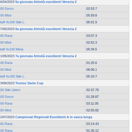
16/04/2023
5a giornata Attività esordienti Venezia 2
200 Dorso
02:53.7
00 Misti
05:59.8
taff 4x100 Stile L.
05:01.9
07/05/2023
6a giornata Attività esordienti Venezia 2
200 Rana
03:07.3
00 Misti
02:52.3
taff 4x100 Mista
05:34.5
21/05/2023
7a giornata Attività esordienti Venezia 2
100 Rana
01:25.6
00 Misti
06:06.1
taff 4x100 Stile L.
05:10.7
23/06/2023
Treviso Swim Cup
00 Stile Libero
02:37.79
100 Dorso
01:28.87
200 Rana
03:11.05
00 Misti
02:55.82
22/07/2023
Campionati Regionali Esordienti A in vasca lunga
200 Rana
03:14.43
100 Rana
01:30.12