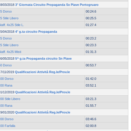
18/03/2018
3° Giornata Circuito Propaganda Sx Piave Portogruaro
25 Dorso
00:24.6
5 Stile Libero
00:25.5
taff. 4x25 Stile L.
01:27.4
15/04/2018
4° g.ta circuito Propaganda
25 Dorso
00:23.2
5 Stile Libero
00:23.3
taff. 4x25 Misti
01:31.3
26/05/2018
5^ g.ta Propaganda circuito Sn Piave
50 Dorso
00:53.7
17/11/2019
Qualificazioni Attività Reg.le/Prov.le
100 Dorso
01:42.0
200 Rana
03:52.1
01/12/2019
Qualificazioni Attività Reg.le/Prov.le
00 Stile Libero
03:21.3
100 Rana
01:55.7
19/01/2020
Qualificazioni Attività Reg.le/Prov.le
200 Dorso
03:46.6
00 Farfalla
02:00.8