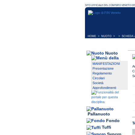
HOME
>
NUOTO
> > SCHEDA A
Nuoto
MANIFESTAZIONI
A
Presentazione
C
Regolamento
S
Circolari
Società
Approfondimenti
Pallanuoto
Fondo
T
Tuffi
Syncro