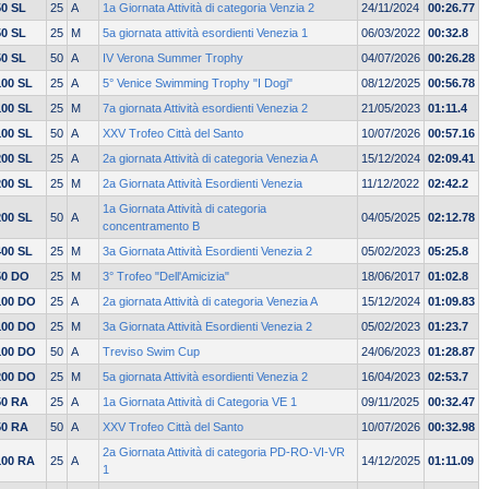
50 SL
25
A
1a Giornata Attività di categoria Venzia 2
24/11/2024
00:26.77
50 SL
25
M
5a giornata attività esordienti Venezia 1
06/03/2022
00:32.8
50 SL
50
A
IV Verona Summer Trophy
04/07/2026
00:26.28
100 SL
25
A
5° Venice Swimming Trophy "I Dogi"
08/12/2025
00:56.78
100 SL
25
M
7a giornata Attività esordienti Venezia 2
21/05/2023
01:11.4
100 SL
50
A
XXV Trofeo Città del Santo
10/07/2026
00:57.16
200 SL
25
A
2a giornata Attività di categoria Venezia A
15/12/2024
02:09.41
200 SL
25
M
2a Giornata Attività Esordienti Venezia
11/12/2022
02:42.2
1a Giornata Attività di categoria
200 SL
50
A
04/05/2025
02:12.78
concentramento B
400 SL
25
M
3a Giornata Attività Esordienti Venezia 2
05/02/2023
05:25.8
50 DO
25
M
3° Trofeo "Dell'Amicizia"
18/06/2017
01:02.8
100 DO
25
A
2a giornata Attività di categoria Venezia A
15/12/2024
01:09.83
100 DO
25
M
3a Giornata Attività Esordienti Venezia 2
05/02/2023
01:23.7
100 DO
50
A
Treviso Swim Cup
24/06/2023
01:28.87
200 DO
25
M
5a giornata Attività esordienti Venezia 2
16/04/2023
02:53.7
50 RA
25
A
1a Giornata Attività di Categoria VE 1
09/11/2025
00:32.47
50 RA
50
A
XXV Trofeo Città del Santo
10/07/2026
00:32.98
2a Giornata Attività di categoria PD-RO-VI-VR
100 RA
25
A
14/12/2025
01:11.09
1