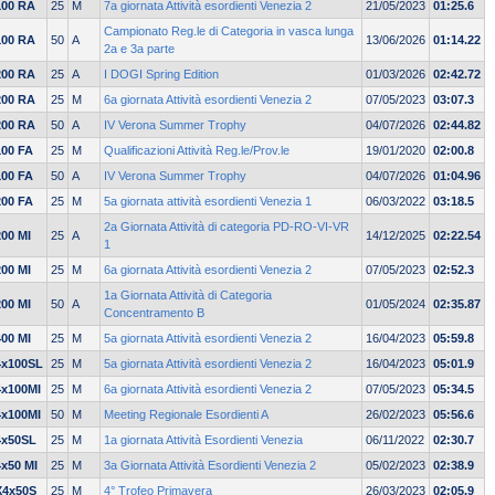
100 RA
25
M
7a giornata Attività esordienti Venezia 2
21/05/2023
01:25.6
Campionato Reg.le di Categoria in vasca lunga
100 RA
50
A
13/06/2026
01:14.22
2a e 3a parte
200 RA
25
A
I DOGI Spring Edition
01/03/2026
02:42.72
200 RA
25
M
6a giornata Attività esordienti Venezia 2
07/05/2023
03:07.3
200 RA
50
A
IV Verona Summer Trophy
04/07/2026
02:44.82
100 FA
25
M
Qualificazioni Attività Reg.le/Prov.le
19/01/2020
02:00.8
100 FA
50
A
IV Verona Summer Trophy
04/07/2026
01:04.96
200 FA
25
M
5a giornata attività esordienti Venezia 1
06/03/2022
03:18.5
2a Giornata Attività di categoria PD-RO-VI-VR
200 MI
25
A
14/12/2025
02:22.54
1
200 MI
25
M
6a giornata Attività esordienti Venezia 2
07/05/2023
02:52.3
1a Giornata Attività di Categoria
200 MI
50
A
01/05/2024
02:35.87
Concentramento B
400 MI
25
M
5a giornata Attività esordienti Venezia 2
16/04/2023
05:59.8
4x100SL
25
M
5a giornata Attività esordienti Venezia 2
16/04/2023
05:01.9
4x100MI
25
M
6a giornata Attività esordienti Venezia 2
07/05/2023
05:34.5
4x100MI
50
M
Meeting Regionale Esordienti A
26/02/2023
05:56.6
4x50SL
25
M
1a giornata Attività Esordienti Venezia
06/11/2022
02:30.7
4x50 MI
25
M
3a Giornata Attività Esordienti Venezia 2
05/02/2023
02:38.9
X4x50S
25
M
4° Trofeo Primavera
26/03/2023
02:05.9