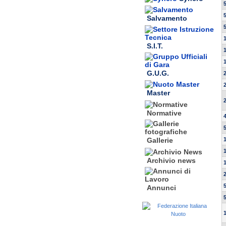
Salvamento
S.I.T.
G.U.G.
Master
Normative
Gallerie
Archivio news
Annunci