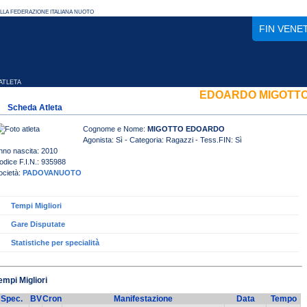
FIN VENE
TLETA
EDOARDO MIGOTT
Scheda Atleta
Cognome e Nome:
MIGOTTO EDOARDO
Agonista: Sì - Categoria: Ragazzi - Tess.FIN: Sì
nno nascita: 2010
odice F.I.N.: 935988
ocietà:
PADOVANUOTO
Tempi Migliori
Gare Disputate
Statistiche per specialità
empi Migliori
Spec.
BV
Cron
Manifestazione
Data
Tempo