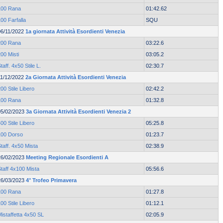
100 Rana
01:42.62
00 Farfalla
SQU
06/11/2022
1a giornata Attività Esordienti Venezia
200 Rana
03:22.6
00 Misti
03:05.2
taff. 4x50 Stile L.
02:30.7
11/12/2022
2a Giornata Attività Esordienti Venezia
00 Stile Libero
02:42.2
100 Rana
01:32.8
05/02/2023
3a Giornata Attività Esordienti Venezia 2
00 Stile Libero
05:25.8
100 Dorso
01:23.7
taff. 4x50 Mista
02:38.9
26/02/2023
Meeting Regionale Esordienti A
taff 4x100 Mista
05:56.6
26/03/2023
4° Trofeo Primavera
100 Rana
01:27.8
00 Stile Libero
01:12.1
istaffetta 4x50 SL
02:05.9