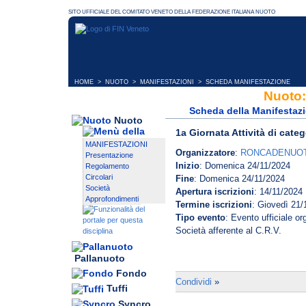
HOME
>
NUOTO
>
MANIFESTAZIONI
> SCHEDA MANIFESTAZIONE
Nuoto:
Scheda della Manifestaz
Nuoto
1a Giornata Attività di categ
MANIFESTAZIONI
Organizzatore
:
RONCADENUOT
Presentazione
Inizio
: Domenica 24/11/2024
Regolamento
Circolari
Fine
: Domenica 24/11/2024
Società
Apertura iscrizioni
: 14/11/2024
Approfondimenti
Termine iscrizioni
: Giovedì 21/
Tipo evento
: Evento ufficiale o
Società afferente al C.R.V.
Pallanuoto
Fondo
Condividi
»
Tuffi
Syncro