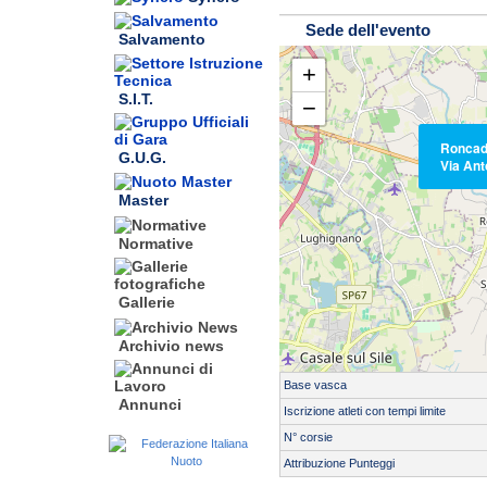
Sede dell'evento
Salvamento
+
S.I.T.
−
Ronca
G.U.G.
Via Ant
Master
Normative
Gallerie
Archivio news
Base vasca
Annunci
Iscrizione atleti con tempi limite
Servizio di cronometraggio:
N° corsie
Tipo cronometraggio:
Attribuzione Punteggi
Altri: