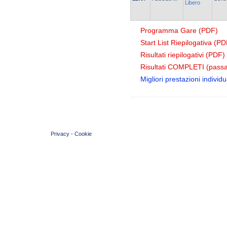
Libero
Programma Gare (PDF)
Start List Riepilogativa (PD
Risultati riepilogativi (PDF)
Risultati COMPLETI (passa
Migliori prestazioni individua
© 2004 Copyright by FIN Veneto - P.Iva 01384031009
Privacy
-
Cookie