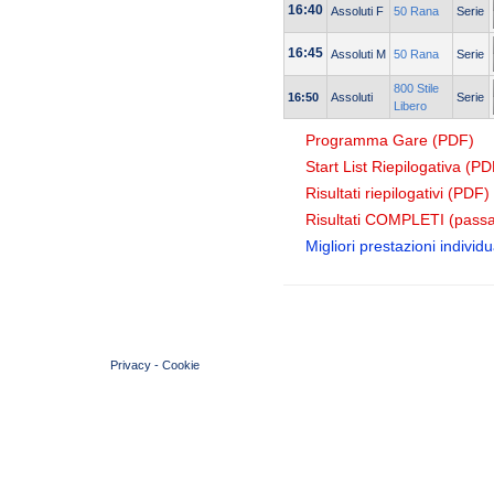
16:40
Assoluti F
50 Rana
Serie
16:45
Assoluti M
50 Rana
Serie
800 Stile
16:50
Assoluti
Serie
Libero
Programma Gare (PDF)
Start List Riepilogativa (PD
Risultati riepilogativi (PDF)
Risultati COMPLETI (passa
Migliori prestazioni individua
© 2004 Copyright by FIN Veneto - P.Iva 01384031009
Privacy
-
Cookie