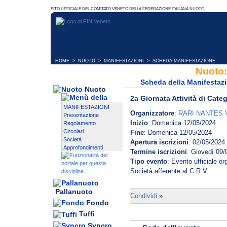
HOME
>
NUOTO
>
MANIFESTAZIONI
> SCHEDA MANIFESTAZIONE
Nuoto:
Scheda della Manifestaz
Nuoto
2a Giornata Attività di Cat
MANIFESTAZIONI
Organizzatore
:
RARI NANTES 
Presentazione
Inizio
: Domenica 12/05/2024
Regolamento
Circolari
Fine
: Domenica 12/05/2024
Società
Apertura iscrizioni
: 02/05/2024
Approfondimenti
Termine iscrizioni
: Giovedì 09/
Tipo evento
: Evento ufficiale o
Società afferente al C.R.V.
Pallanuoto
Condividi
»
Fondo
Tuffi
Syncro