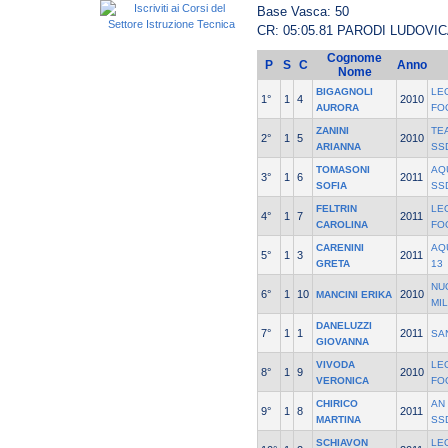
Base Vasca: 50
CR: 05:05.81 PARODI LUDOVI
Cognome
P
S
C
Anno
Nome
BIGAGNOLI
LE
1°
1
4
2010
AURORA
FO
ZANINI
TE
2°
1
5
2010
ARIANNA
SS
TOMASONI
AQ
3°
1
6
2011
SOFIA
SS
FELTRIN
LE
4°
1
7
2011
CAROLINA
FO
CARENINI
AQ
5°
1
3
2011
GRETA
13
NU
6°
1
10
2010
MANCINI ERIKA
MI
DANELUZZI
7°
1
1
2011
SA
GIOVANNA
VIVODA
LE
8°
1
9
2010
VERONICA
FO
CHIRICO
AN
9°
1
8
2011
MARTINA
SS
SCHIAVON
LE