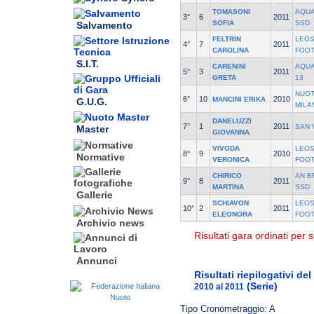
TOMASONI
AQUA
3°
6
2011
SOFIA
SSD
Salvamento
FELTRIN
LEOS
4°
7
2011
CAROLINA
FOO
S.I.T.
CARENINI
AQU
5°
3
2011
GRETA
13
NUOT
6°
10
2010
MANCINI ERIKA
G.U.G.
MILA
DANELUZZI
7°
1
2011
SAN 
Master
GIOVANNA
VIVODA
LEOS
8°
9
2010
Normative
VERONICA
FOO
CHIRICO
AN B
9°
8
2011
MARTINA
SSD
Gallerie
SCHIAVON
LEOS
10°
2
2011
ELEONORA
FOO
Archivio news
Risultati gara ordinati per s
Annunci
Risultati riepilogativi de
(Serie)
2010 al 2011
Tipo Cronometraggio: A