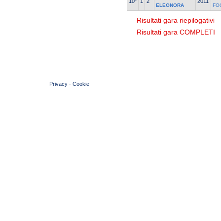
10°
1
2
2011
ELEONORA
FO
Risultati gara riepilogativi
Risultati gara COMPLETI
© 2004 Copyright by FIN Veneto - P.Iva 01384031009
Privacy
-
Cookie