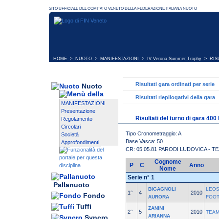
HOME
>
NUOTO
>
MANIFESTAZIONI
>
IV Verona Summer Trophy
> RISU
Risultati gara ordinati per serie
Nuoto
Risultati riepilogativi della gara
MANIFESTAZIONI
Presentazione
Risultati del turno di gara 400
Regolamento
Circolari
Tipo Cronometraggio: A
Società
Base Vasca: 50
Approfondimenti
CR: 05:05.81 PARODI LUDOVICA - 
Cognome
P
C
Anno
Nome
Serie n° 1
Pallanuoto
BIGAGNOLI
LEOS
1°
4
2010
Fondo
AURORA
FOO
Tuffi
ZANINI
2°
5
2010
TEAM
ARIANNA
Syncro