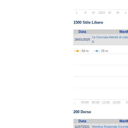
L
S
N
2022
M
M
L
1500 Stile Libero
Data
Mani
1a Giornata Attività di ca
26/01/2025
B
50 m
25 m
..
04:00
08:00
12:00
16:00
2
200 Dorso
Data
Mani
11/07/2021
Meeting Regionale Esordie