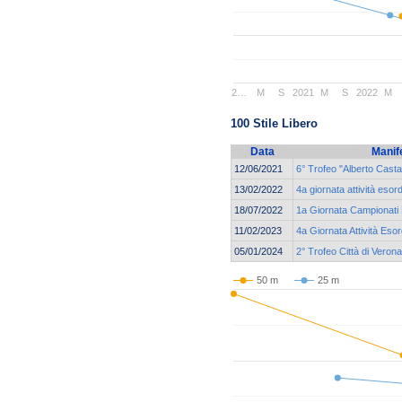
2…
M
S
2021
M
S
2022
M
100 Stile Libero
Data
Manif
12/06/2021
6° Trofeo "Alberto Casta
13/02/2022
4a giornata attività esor
18/07/2022
1a Giornata Campionati R
11/02/2023
4a Giornata Attività Esor
05/01/2024
2° Trofeo Città di Veron
50 m
25 m