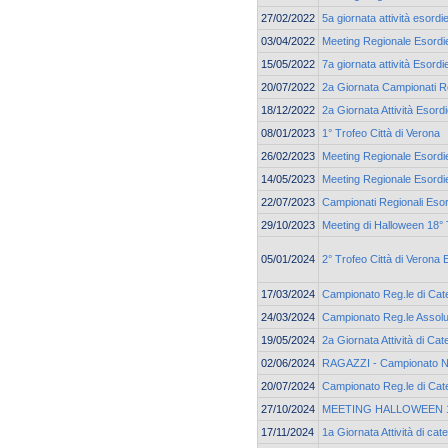
27/02/2022
5a giornata attività esordi
03/04/2022
Meeting Regionale Esordie
15/05/2022
7a giornata attività Esordi
20/07/2022
2a Giornata Campionati Re
18/12/2022
2a Giornata Attività Esord
08/01/2023
1° Trofeo Città di Verona
26/02/2023
Meeting Regionale Esordie
14/05/2023
Meeting Regionale Esordie
22/07/2023
Campionati Regionali Esor
29/10/2023
Meeting di Halloween 18° 
05/01/2024
2° Trofeo Città di Verona 
17/03/2024
Campionato Reg.le di Cate
24/03/2024
Campionato Reg.le Assolu
19/05/2024
2a Giornata Attività di C
02/06/2024
RAGAZZI - Campionato N
20/07/2024
Campionato Reg.le di Cate
27/10/2024
MEETING HALLOWEEN 19
17/11/2024
1a Giornata Attività di c