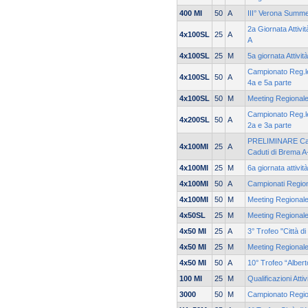
400 MI
50
A
III° Verona Summ
2a Giornata Attivi
4x100SL
25
A
A
4x100SL
25
M
5a giornata Attivit
Campionato Reg.le
4x100SL
50
A
4a e 5a parte
4x100SL
50
M
Meeting Regionale
Campionato Reg.le
4x200SL
50
A
2a e 3a parte
PRELIMINARE Cam
4x100MI
25
A
Caduti di Brema A
4x100MI
25
M
6a giornata attivit
4x100MI
50
A
Campionati Regiona
4x100MI
50
M
Meeting Regionale
4x50SL
25
M
Meeting Regionale
4x50 MI
25
A
3° Trofeo "Città
4x50 MI
25
M
Meeting Regionale
4x50 MI
50
A
10° Trofeo “Alber
100 MI
25
M
Qualificazioni Atti
3000
50
M
Campionato Region