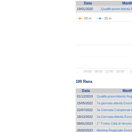
Data
Manif
19/01/2020
Qualificazioni Attività
50 m
25 m
..
04:00
08:00
12:00
16:00
1
100 Rana
Data
Manif
01/12/2019
Qualificazioni Attività Reg
15/05/2022
7a giornata attività Esor
22/07/2022
3a Giornata Campionati R
18/12/2022
2a Giornata Attività Esor
08/01/2023
1° Trofeo Città di Verona
26/02/2023
Meeting Regionale Esordi