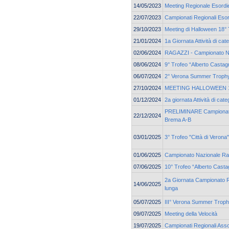
14/05/2023
Meeting Regionale Esordie
22/07/2023
Campionati Regionali Esor
29/10/2023
Meeting di Halloween 18° 
21/01/2024
1a Giornata Attività di ca
02/06/2024
RAGAZZI - Campionato N
08/06/2024
9° Trofeo “Alberto Castag
06/07/2024
2° Verona Summer Troph
27/10/2024
MEETING HALLOWEEN 19
01/12/2024
2a giornata Attività di c
PRELIMINARE Campionato 
22/12/2024
Brema A-B
03/01/2025
3° Trofeo "Città di Vero
01/06/2025
Campionato Nazionale Ra
07/06/2025
10° Trofeo “Alberto Casta
2a Giornata Campionato Re
14/06/2025
lunga
05/07/2025
III° Verona Summer Trop
09/07/2025
Meeting della Velocità
19/07/2025
Campionati Regionali Asso