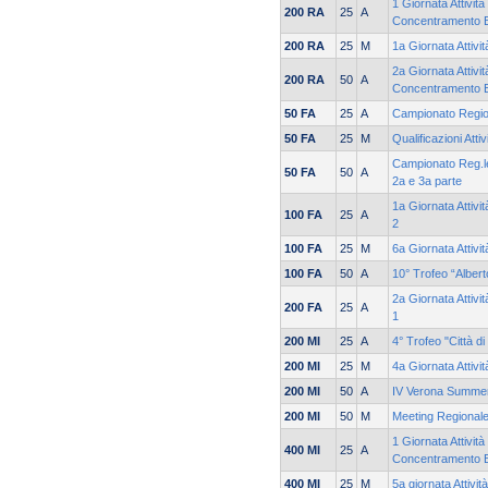
1 Giornata Attività
200 RA
25
A
Concentramento 
200 RA
25
M
1a Giornata Attivi
2a Giornata Attivit
200 RA
50
A
Concentramento 
50 FA
25
A
Campionato Regio
50 FA
25
M
Qualificazioni Atti
Campionato Reg.le
50 FA
50
A
2a e 3a parte
1a Giornata Attiv
100 FA
25
A
2
100 FA
25
M
6a Giornata Attivi
100 FA
50
A
10° Trofeo “Alber
2a Giornata Attiv
200 FA
25
A
1
200 MI
25
A
4° Trofeo "Città
200 MI
25
M
4a Giornata Attivi
200 MI
50
A
IV Verona Summe
200 MI
50
M
Meeting Regionale
1 Giornata Attività
400 MI
25
A
Concentramento 
400 MI
25
M
5a giornata Attivit