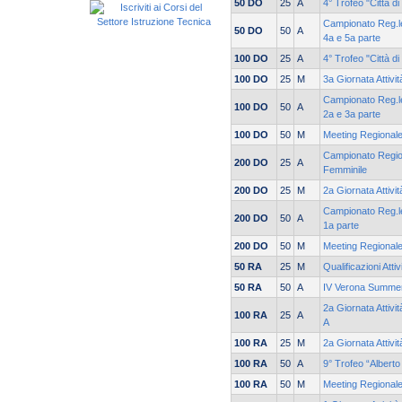
50 DO
25
A
4° Trofeo "Città
Campionato Reg.le
50 DO
50
A
4a e 5a parte
100 DO
25
A
4° Trofeo "Città
100 DO
25
M
3a Giornata Attivi
Campionato Reg.le
100 DO
50
A
2a e 3a parte
100 DO
50
M
Meeting Regionale
Campionato Region
200 DO
25
A
Femminile
200 DO
25
M
2a Giornata Attivi
Campionato Reg.le
200 DO
50
A
1a parte
200 DO
50
M
Meeting Regionale
50 RA
25
M
Qualificazioni Atti
50 RA
50
A
IV Verona Summe
2a Giornata Attivi
100 RA
25
A
A
100 RA
25
M
2a Giornata Attivi
100 RA
50
A
9° Trofeo “Albert
100 RA
50
M
Meeting Regionale