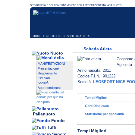
HOME
>
NUOTO
> > SCHEDA ATLETA
Scheda Atleta
Nuoto
Cognome 
MANIFESTAZIONI
Agonista: 
Presentazione
Anno nascita: 2011
Regolamento
Codice F.I.N.: 901222
Circolari
Società:
LEOSPORT NICE FO
Società
Approfondimenti
Tempi Migliori
Gare Disputate
Pallanuoto
Statistiche per specialità
Fondo
Tuffi
Tempi Migliori
Syncro