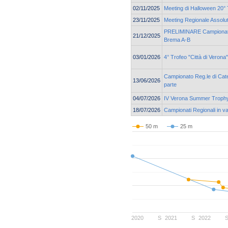
02/11/2025
Meeting di Halloween 20° 
23/11/2025
Meeting Regionale Assolu
PRELIMINARE Campionato 
21/12/2025
Brema A-B
03/01/2026
4° Trofeo "Città di Vero
Campionato Reg.le di Cate
13/06/2026
parte
04/07/2026
IV Verona Summer Troph
18/07/2026
Campionati Regionali in v
50 m
25 m
2020
S
2021
S
2022