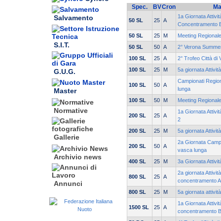
Spec.
BV
Cron
Ma
1a Giornata Attivit
Salvamento
50 SL
25
A
Concentramento 
50 SL
25
M
Meeting Regionale
S.I.T.
50 SL
50
A
2° Verona Summe
100 SL
25
A
2° Trofeo Città di
100 SL
25
M
5a giornata Attivit
G.U.G.
Campionati Regiona
100 SL
50
A
lunga
Master
100 SL
50
M
Meeting Regionale
Normative
1a Giornata Attiv
200 SL
25
A
2
200 SL
25
M
5a giornata Attivit
Gallerie
2a Giornata Campi
200 SL
50
A
vasca lunga
Archivio news
400 SL
25
M
3a Giornata Attivi
2a giornata Attivit
800 SL
25
A
concentramento A
Annunci
800 SL
25
M
5a giornata attivit
1a Giornata Attivit
1500 SL
25
A
concentramento 