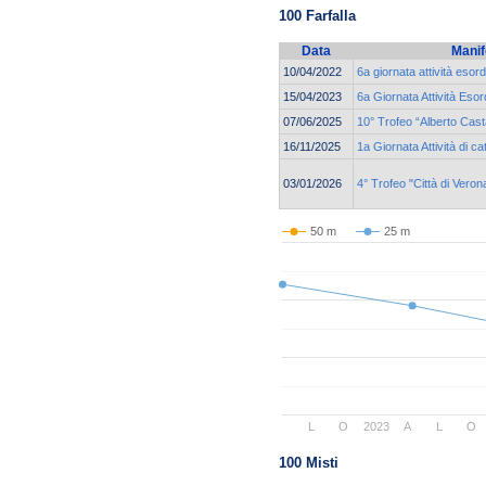
100 Farfalla
Data
Manif
10/04/2022
6a giornata attività esor
15/04/2023
6a Giornata Attività Esor
07/06/2025
10° Trofeo “Alberto Cas
16/11/2025
1a Giornata Attività di 
03/01/2026
4° Trofeo "Città di Ve
50 m
25 m
L
O
2023
A
L
O
100 Misti