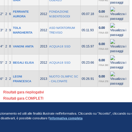
GAIA
ODERZO
FINA 461
0.00
FERRANTE
FONDAZIONE
12°
2
6
2012
05:07.18
AURORA
M.BENTEGODI
FINA 456
0.00
TOLA
ASD NATATORIUM
13°
2
9
2012
05:11.93
MARGHERITA
TREVISO
FINA 435
0.00
14°
2
8
2013
05:15.97
VANONI ANITA
ACQUA18 SSD
FINA 419
0.00
15°
2
3
2012
05:23.66
BEGALI ELISA
ACQUA18 SSD
FINA 390
0.00
LEONI
NUOTO OLIMPIC SC
16°
2
2
2013
05:26.91
FRANCESCA
- CALCINATE
FINA 378
Risultati gara riepilogativi
Risultati gara COMPLETI
nzionamento ed utili alle finalità illustrate nell'informativa. Cliccando su "Accetto", cliccando s
sattivarli, è possibile consultare l'
informativa completa
va 01384031009