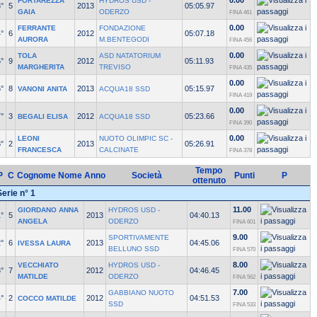
0.00
FORTAREZZA
HYDROS USD -
°
5
2013
05:05.97
GAIA
ODERZO
FINA 461
0.00
FERRANTE
FONDAZIONE
°
6
2012
05:07.18
AURORA
M.BENTEGODI
FINA 456
0.00
TOLA
ASD NATATORIUM
°
9
2012
05:11.93
MARGHERITA
TREVISO
FINA 435
0.00
°
8
2013
05:15.97
VANONI ANITA
ACQUA18 SSD
FINA 419
0.00
°
3
2012
05:23.66
BEGALI ELISA
ACQUA18 SSD
FINA 390
0.00
LEONI
NUOTO OLIMPIC SC -
°
2
2013
05:26.91
FRANCESCA
CALCINATE
FINA 378
Tempo
P
C
Cognome Nome
Anno
Società
Punti
P
ottenuto
Serie n° 1
11.00
GIORDANO ANNA
HYDROS USD -
°
5
2013
04:40.13
ANGELA
ODERZO
FINA 601
9.00
SPORTIVAMENTE
°
6
2013
04:45.06
IVESSA LAURA
BELLUNO SSD
FINA 570
8.00
VECCHIATO
HYDROS USD -
°
7
2012
04:46.45
MATILDE
ODERZO
FINA 562
7.00
GABBIANO NUOTO
°
2
2012
04:51.53
COCCO MATILDE
SSD
FINA 533