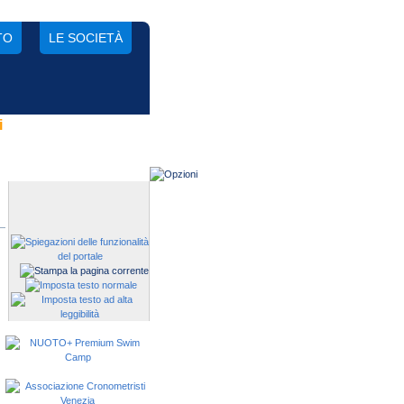
TO
LE SOCIETÀ
i
Gestisci una società?
Devi iscrivere i tuoi atleti alle
manifestazioni?