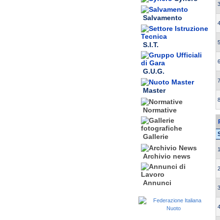
3
Salvamento
4
5
S.I.T.
6
G.U.G.
7
Master
8
Normative
Gallerie
1
Archivio news
2
Annunci
3
4