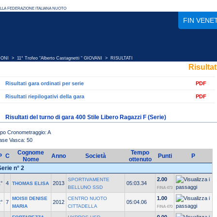
FIN VENE
IONI
>
11° Trofeo “Alberto Castagnetti “ GIOVANI
> RISULTATI
Risultat
Risultati gara ordinati per serie
PDF
Risultati riepilogativi della gara
PDF
Risultati del turno di gara 400 Stile Libero Ragazzi F (Serie)
ipo Cronometraggio: A
ase Vasca: 50
Cognome
Tempo
P
C
Anno
Società
Punti
P
Nome
ottenuto
Serie n° 2
2.00
SPORTIVAMENTE
°
4
2013
05:03.34
THOMAS ELISA
BELLUNO SSD
FINA 473
1.00
MOISII DENISE
CENTRO NUOTO
°
7
2012
05:04.06
MARIA
CITTADELLA
FINA 470