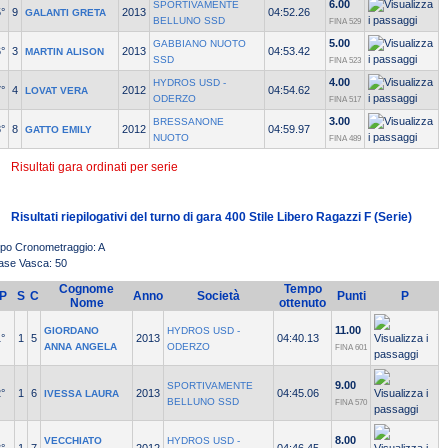
6.00
SPORTIVAMENTE
°
9
2013
04:52.26
GALANTI GRETA
BELLUNO SSD
FINA 529
5.00
GABBIANO NUOTO
°
3
2013
04:53.42
MARTIN ALISON
SSD
FINA 523
4.00
HYDROS USD -
°
4
2012
04:54.62
LOVAT VERA
ODERZO
FINA 517
3.00
BRESSANONE
°
8
2012
04:59.97
GATTO EMILY
NUOTO
FINA 489
Risultati gara ordinati per serie
Risultati riepilogativi del turno di gara 400 Stile Libero Ragazzi F (Serie)
ipo Cronometraggio: A
ase Vasca: 50
Cognome
Tempo
P
S
C
Anno
Società
Punti
P
Nome
ottenuto
11.00
GIORDANO
HYDROS USD -
°
1
5
2013
04:40.13
ANNA ANGELA
ODERZO
FINA 601
9.00
SPORTIVAMENTE
°
1
6
2013
04:45.06
IVESSA LAURA
BELLUNO SSD
FINA 570
8.00
VECCHIATO
HYDROS USD -