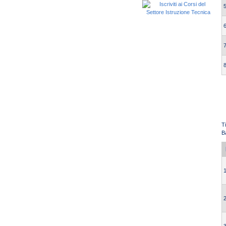
5
6
7
8
T
B
1
2