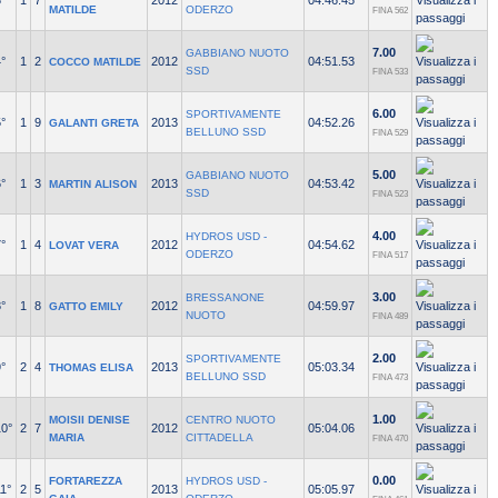
°
1
7
2012
04:46.45
MATILDE
ODERZO
FINA 562
7.00
GABBIANO NUOTO
°
1
2
2012
04:51.53
COCCO MATILDE
SSD
FINA 533
6.00
SPORTIVAMENTE
°
1
9
2013
04:52.26
GALANTI GRETA
BELLUNO SSD
FINA 529
5.00
GABBIANO NUOTO
°
1
3
2013
04:53.42
MARTIN ALISON
SSD
FINA 523
4.00
HYDROS USD -
°
1
4
2012
04:54.62
LOVAT VERA
ODERZO
FINA 517
3.00
BRESSANONE
°
1
8
2012
04:59.97
GATTO EMILY
NUOTO
FINA 489
2.00
SPORTIVAMENTE
°
2
4
2013
05:03.34
THOMAS ELISA
BELLUNO SSD
FINA 473
1.00
MOISII DENISE
CENTRO NUOTO
10°
2
7
2012
05:04.06
MARIA
CITTADELLA
FINA 470
0.00
FORTAREZZA
HYDROS USD -
1°
2
5
2013
05:05.97