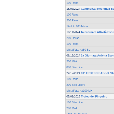
100 Rana
18/07/2024
Campionati Regionali Es
100 Rana
200 Rana
Staff 4x100 Mista
10/11/2024
1a Giornata Attività Esor
200 Dorso
100 Rana
Mistaffetta 4x50 SL
08/12/2024
2a Giornata Attività Esor
200 Misti
800 Stile Libero
22/12/2024
10° TROFEO BABBO NA
100 Rana
200 Stile Libero
Mistaffetta 4x100 MX
05/01/2025
Trofeo del Pinguino
100 Stile Libero
200 Misti