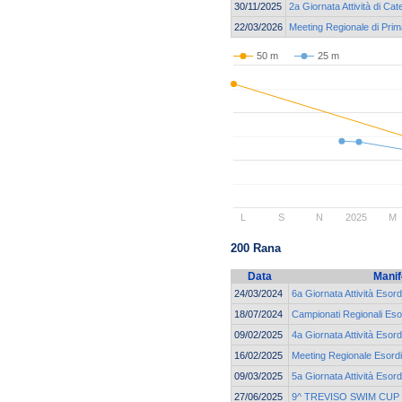
30/11/2025
2a Giornata Attività di Ca
22/03/2026
Meeting Regionale di Pri
50 m
25 m
L
S
N
2025
M
200 Rana
Data
Manif
24/03/2024
6a Giornata Attività Esord
18/07/2024
Campionati Regionali Esor
09/02/2025
4a Giornata Attività Esord
16/02/2025
Meeting Regionale Esordi
09/03/2025
5a Giornata Attività Esord
27/06/2025
9^ TREVISO SWIM CUP