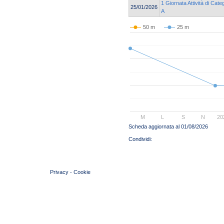
1 Giornata Attività di Cat
25/01/2026
A
50 m
25 m
M
L
S
N
20
Scheda aggiornata al 01/08/2026
© 2004 Copyright by FIN Veneto - P.Iva 01384031009
Privacy
-
Cookie