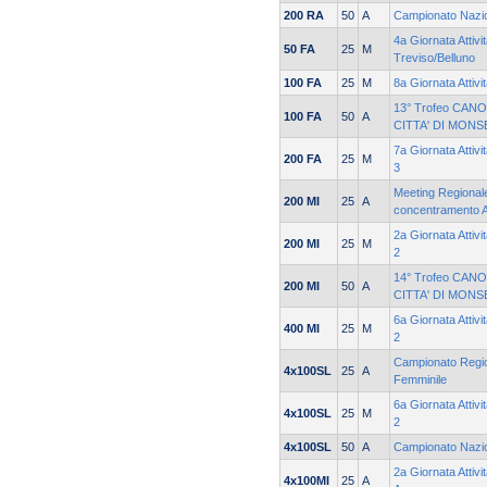
200 RA
50
A
Campionato Nazi
4a Giornata Attivi
50 FA
25
M
Treviso/Belluno
100 FA
25
M
8a Giornata Attivi
13° Trofeo CANO
100 FA
50
A
CITTA' DI MONS
7a Giornata Attivi
200 FA
25
M
3
Meeting Regional
200 MI
25
A
concentramento 
2a Giornata Attivi
200 MI
25
M
2
14° Trofeo CANO
200 MI
50
A
CITTA' DI MONS
6a Giornata Attivi
400 MI
25
M
2
Campionato Region
4x100SL
25
A
Femminile
6a Giornata Attivi
4x100SL
25
M
2
4x100SL
50
A
Campionato Nazi
2a Giornata Attivi
4x100MI
25
A