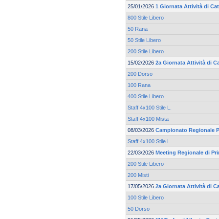
25/01/2026
1 Giornata Attività di C
800 Stile Libero
50 Rana
50 Stile Libero
200 Stile Libero
15/02/2026
2a Giornata Attività di 
200 Dorso
100 Rana
400 Stile Libero
Staff 4x100 Stile L.
Staff 4x100 Mista
08/03/2026
Campionato Regionale Pr
Staff 4x100 Stile L.
22/03/2026
Meeting Regionale di P
200 Stile Libero
200 Misti
17/05/2026
2a Giornata Attività di 
100 Stile Libero
50 Dorso