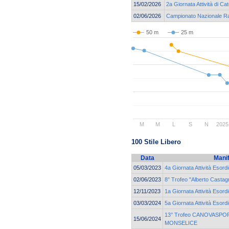
15/02/2026
2a Giornata Attività di C
02/06/2026
Campionato Nazionale R
50 m
25 m
M
M
L
S
N
2025
100 Stile Libero
Data
Mani
05/03/2023
4a Giornata Attività Esord
02/06/2023
8° Trofeo "Alberto Castagn
12/11/2023
1a Giornata Attività Esord
03/03/2024
5a Giornata Attività Esord
13° Trofeo CANOVASPORT
15/06/2024
MONSELICE