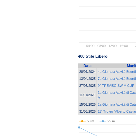
..
04:00
08:00
12:00
16:00
400 Stile Libero
Data
Mani
28/01/2024
4a Giornata Attività Esord
13/04/2025
7a Giornata Attività Esord
27/06/2025
9^ TREVISO SWIM CUP
1a Giornata Attività di C
11/01/2026
A
15/02/2026
2a Giornata Attività di Ca
31/05/2026
11° Trofeo “Alberto Casta
50 m
25 m