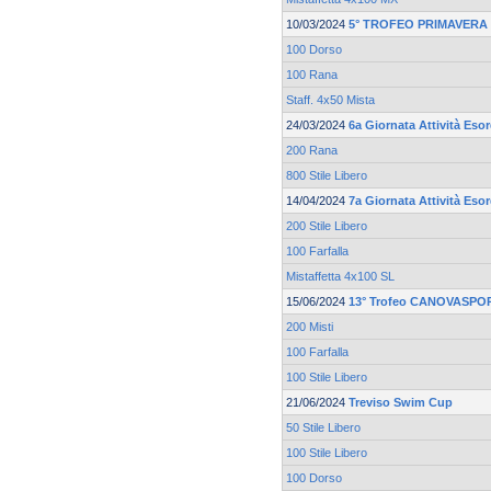
10/03/2024
5° TROFEO PRIMAVERA 
100 Dorso
100 Rana
Staff. 4x50 Mista
24/03/2024
6a Giornata Attività Esor
200 Rana
800 Stile Libero
14/04/2024
7a Giornata Attività Esor
200 Stile Libero
100 Farfalla
Mistaffetta 4x100 SL
15/06/2024
13° Trofeo CANOVASPOR
200 Misti
100 Farfalla
100 Stile Libero
21/06/2024
Treviso Swim Cup
50 Stile Libero
100 Stile Libero
100 Dorso