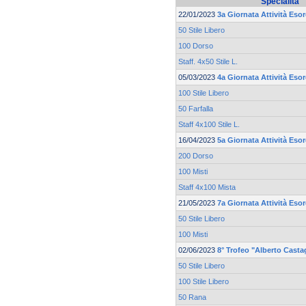
Specialità
22/01/2023
3a Giornata Attività Eso
50 Stile Libero
100 Dorso
Staff. 4x50 Stile L.
05/03/2023
4a Giornata Attività Eso
100 Stile Libero
50 Farfalla
Staff 4x100 Stile L.
16/04/2023
5a Giornata Attività Eso
200 Dorso
100 Misti
Staff 4x100 Mista
21/05/2023
7a Giornata Attività Esor
50 Stile Libero
100 Misti
02/06/2023
8° Trofeo "Alberto Casta
50 Stile Libero
100 Stile Libero
50 Rana