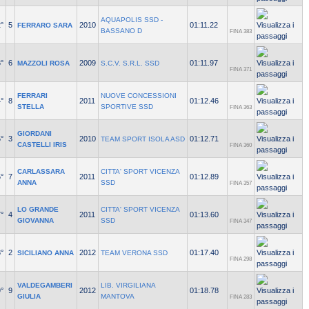
AQUAPOLIS SSD -
°
5
2010
01:11.22
FERRARO SARA
BASSANO D
FINA 383
°
6
2009
01:11.97
MAZZOLI ROSA
S.C.V. S.R.L. SSD
FINA 371
FERRARI
NUOVE CONCESSIONI
°
8
2011
01:12.46
STELLA
SPORTIVE SSD
FINA 363
GIORDANI
°
3
2010
01:12.71
TEAM SPORT ISOLA ASD
CASTELLI IRIS
FINA 360
CARLASSARA
CITTA' SPORT VICENZA
°
7
2011
01:12.89
ANNA
SSD
FINA 357
LO GRANDE
CITTA' SPORT VICENZA
°
4
2011
01:13.60
GIOVANNA
SSD
FINA 347
°
2
2012
01:17.40
SICILIANO ANNA
TEAM VERONA SSD
FINA 298
VALDEGAMBERI
LIB. VIRGILIANA
°
9
2012
01:18.78
GIULIA
MANTOVA
FINA 283