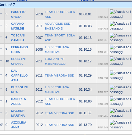
Serie n° 7
PASOTTO
TEAM SPORT ISOLA
°
5
2010
01:08.81
GRETA
ASD
FINA 424
CAPANO
AQUAPOLIS SSD -
°
2
2011
01:10.03
MATILDE
BASSANO D
FINA 403
TOSCANI
TEAM SPORT ISOLA
°
6
2007
01:10.13
CAMILLA
ASD
FINA 401
FERRANDO
LIB. VIRGILIANA
°
7
2008
01:10.15
GIOIA
MANTOVA
FINA 401
CECCHINI
FONDAZIONE
°
10
2011
01:10.17
CHIARA
M.BENTEGODI
FINA 400
DAL
°
4
2011
01:10.29
CAPPELLO
TEAM VERONA SSD
FINA 398
ASIA
BUSSOLINI
LIB. VIRGILIANA
°
8
2011
01:10.34
RITA
MANTOVA
FINA 397
DANDREA
TEAM SPORT ISOLA
°
1
2012
01:10.86
ADELE
ASD
FINA 389
MAZZIER
°
3
2012
01:11.32
TEAM VERONA SSD
MARTINA
FINA 381
AZZOLINA
10°
9
2012
01:13.70
TEAM VERONA SSD
ANNA
FINA 345