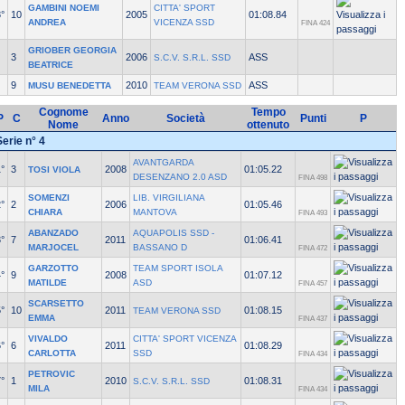
GAMBINI NOEMI
CITTA' SPORT
°
10
2005
01:08.84
ANDREA
VICENZA SSD
FINA 424
GRIOBER GEORGIA
3
2006
ASS
S.C.V. S.R.L. SSD
BEATRICE
9
2010
ASS
MUSU BENEDETTA
TEAM VERONA SSD
Cognome
Tempo
P
C
Anno
Società
Punti
P
Nome
ottenuto
Serie n° 4
AVANTGARDA
°
3
2008
01:05.22
TOSI VIOLA
DESENZANO 2.0 ASD
FINA 498
SOMENZI
LIB. VIRGILIANA
°
2
2006
01:05.46
CHIARA
MANTOVA
FINA 493
ABANZADO
AQUAPOLIS SSD -
°
7
2011
01:06.41
MARJOCEL
BASSANO D
FINA 472
GARZOTTO
TEAM SPORT ISOLA
°
9
2008
01:07.12
MATILDE
ASD
FINA 457
SCARSETTO
°
10
2011
01:08.15
TEAM VERONA SSD
EMMA
FINA 437
VIVALDO
CITTA' SPORT VICENZA
°
6
2011
01:08.29
CARLOTTA
SSD
FINA 434
PETROVIC
°
1
2010
01:08.31
S.C.V. S.R.L. SSD
MILA
FINA 434