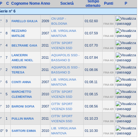
Tempo
P
C
Cognome Nome
Anno
Società
Punti
P
ottenuto
Serie n° 6
CN UISP -
°
3
2009
01:02.60
FARELLO GIULIA
BOLOGNA
FINA 564
REZZARO
LIB. VIRGILIANA
°
8
2007
01:07.59
MATILDE
MANTOVA
FINA 448
CITTA' SPORT
°
4
2011
01:07.70
BELTRAME GAIA
VICENZA SSD
FINA 446
LANCERIN
AQUAPOLIS SSD -
°
7
2011
01:07.84
AMELIE NOEL
BASSANO D
FINA 443
VISENTIN
AQUAPOLIS SSD -
°
2
2011
01:08.06
TERESA
BASSANO D
FINA 439
LIB. VIRGILIANA
°
6
2007
01:08.11
CONTI ANNA
MANTOVA
FINA 438
MARCHETTO
CITTA' SPORT
°
5
2010
01:08.15
CLEMENTINA
VICENZA SSD
FINA 437
CITTA' SPORT
°
10
2007
01:08.56
BARONI SOFIA
VICENZA SSD
FINA 429
CITTA' SPORT
°
1
2011
01:10.23
PULLIN MARIA
VICENZA SSD
FINA 399
LIB. VIRGILIANA
10°
9
2010
01:10.30
SARTORI EMMA
MANTOVA
FINA 398