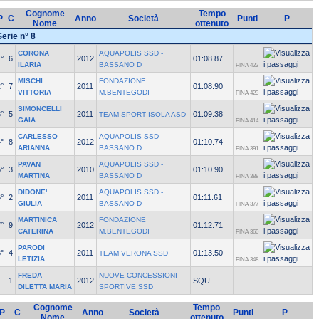
Cognome
Tempo
P
C
Anno
Società
Punti
P
Nome
ottenuto
Serie n° 8
CORONA
AQUAPOLIS SSD -
°
6
2012
01:08.87
ILARIA
BASSANO D
FINA 423
MISCHI
FONDAZIONE
°
7
2011
01:08.90
VITTORIA
M.BENTEGODI
FINA 423
SIMONCELLI
°
5
2011
01:09.38
TEAM SPORT ISOLA ASD
GAIA
FINA 414
CARLESSO
AQUAPOLIS SSD -
°
8
2012
01:10.74
ARIANNA
BASSANO D
FINA 391
PAVAN
AQUAPOLIS SSD -
°
3
2010
01:10.90
MARTINA
BASSANO D
FINA 388
DIDONE'
AQUAPOLIS SSD -
°
2
2011
01:11.61
GIULIA
BASSANO D
FINA 377
MARTINICA
FONDAZIONE
°
9
2012
01:12.71
CATERINA
M.BENTEGODI
FINA 360
PARODI
°
4
2011
01:13.50
TEAM VERONA SSD
LETIZIA
FINA 348
FREDA
NUOVE CONCESSIONI
1
2012
SQU
DILETTA MARIA
SPORTIVE SSD
Cognome
Tempo
P
C
Anno
Società
Punti
P
Nome
ottenuto