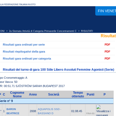
FIN VENE
IONI
>
2a Giornata Attività di Categoria Primaverile Concentramenti C
> RISULTATI
Risultat
Risultati gara ordinati per serie
PDF
Risultati riepilogativi della gara
PDF
Risultati gara ordinati per categoria
PDF
Risultati del turno di gara 100 Stile Libero Assoluti Femmine Agonisti (Serie)
ipo Cronometraggio: A
ase Vasca: 50
R: 00:51.71 SJÖSTRÖM SARAH
BUDAPEST
2017
Cognome
Tempo
P
C
Anno
Società
Punti
P
Nome
ottenuto
Serie n° 9
BARON
AQUAPOLIS SSD -
°
1
2008
01:08.45
BEATRICE
BASSANO D
FINA 431