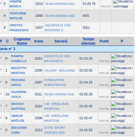
VANZINI
°
5
2010
01:09.76
TEAM VERONA SSD
BIANCA
FINA 407
VENTURINI
4
2006
ASS
TEAM VERONA SSD
MATILDE
GROTTO
AQUAPOLIS SSD -
8
2007
SQU
FRANCESCA
BASSANO D
Cognome
Tempo
P
C
Anno
Società
Punti
P
Nome
ottenuto
Serie n° 3
RAMPIN
AQUAPOLIS SSD -
°
8
2010
01:03.33
ISABELLA
BASSANO D
FINA 544
BIZZOTTO
°
1
2008
01:03.56
CN UISP - BOLOGNA
MARTINA
FINA 538
PESSINA
FONDAZIONE
°
6
2007
01:04.16
GIADA
M.BENTEGODI
FINA 524
GUARDINI
°
10
2011
01:05.29
TEAM VERONA SSD
VIOLA
FINA 497
BAGGIO
LIB. VIRGILIANA
°
7
2010
01:05.40
MARTINA
MANTOVA
FINA 494
UBALDI
LIB. VIRGILIANA
°
9
2008
01:05.47
MATILDE
MANTOVA
FINA 493
BISOGNIN
CITTA' SPORT
°
5
2012
01:05.53
SARA
VICENZA SSD
FINA 491