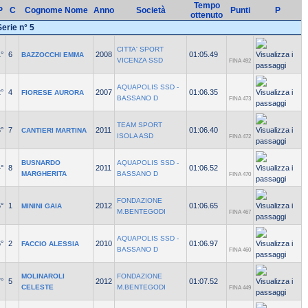
Tempo
P
C
Cognome Nome
Anno
Società
Punti
P
ottenuto
Serie n° 5
CITTA' SPORT
°
6
2008
01:05.49
BAZZOCCHI EMMA
VICENZA SSD
FINA 492
AQUAPOLIS SSD -
°
4
2007
01:06.35
FIORESE AURORA
BASSANO D
FINA 473
TEAM SPORT
°
7
2011
01:06.40
CANTIERI MARTINA
ISOLA ASD
FINA 472
BUSNARDO
AQUAPOLIS SSD -
°
8
2011
01:06.52
MARGHERITA
BASSANO D
FINA 470
FONDAZIONE
°
1
2012
01:06.65
MININI GAIA
M.BENTEGODI
FINA 467
AQUAPOLIS SSD -
°
2
2010
01:06.97
FACCIO ALESSIA
BASSANO D
FINA 460
MOLINAROLI
FONDAZIONE
°
5
2012
01:07.52
CELESTE
M.BENTEGODI
FINA 449