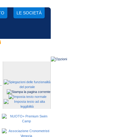
TO
LE SOCIETÀ
i
Gestisci una società?
Devi iscrivere i tuoi atleti alle
manifestazioni?