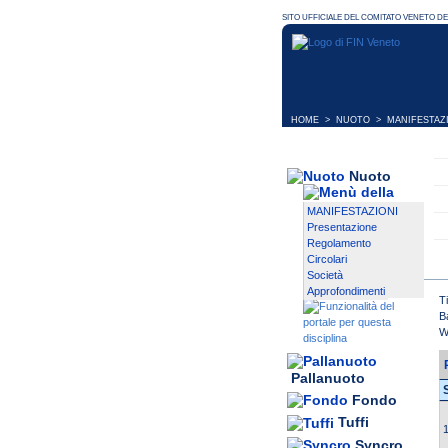
HOME
>
NUOTO
>
MANIFESTAZ
Nuoto
MANIFESTAZIONI
Presentazione
Regolamento
Circolari
Società
Approfondimenti
T
B
W
Pallanuoto
Fondo
Tuffi
1
Syncro