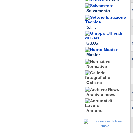
Salvamento
2
S.I.T.
3
G.U.G.
4
Master
5
Normative
6
Gallerie
7
Archivio news
8
Annunci
9