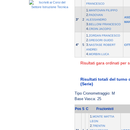
FRANCESCO
1.
MANTOVAN FILIPPO
2.
PADOVAN
ASD
3°
2
ALESSANDRO
MA
3.
BELLONI FRANCESCO
4.
CROIN JACOPO
1.
ZORDAN FRANCESCO
2.
GREGORI GUIDO
4°
5
3.
NASTASE ROBERT
CIT
ANDREI
4.
MORBIN LUCA
Risultati gara ordinati per s
Risultati totali del turno
(Serie)
Tipo Cronometraggio: M
Base Vasca: 25
Pos
S
C
Frazionisti
1.
MONTE MATTIA
LEON
2.
TRENTIN