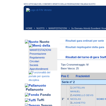
HOME
>
NUOTO
>
MANIFESTAZIONI
>
2a Giornata Attività Esordienti Vic
Risultati gara ordinati per serie
Nuoto
Risultati riepilogativi della gara
MANIFESTAZIONI
Presentazione
Risultati del turno di gara Sta
Regolamento
Circolari
Tipo Cronometraggio: M
Società
Base Vasca: 25
Approfondimenti
Pos
C
Frazionisti
Serie n° 2
1.
CATTELAN
Pallanuoto
MANUEL
Fondo
2.
ANDRELLO DEVIS
1°
4
NICOLAS
SCHIO 
Tuffi
3.
LAGHETTO
Syncro