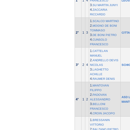
1°
1
4
FRANCESCO
LEOS
3.
SU MARTIN JUNYI
4.
ZACCARIA
RICCARDO
1.
SCALCO MARTINO
2.
MOGNO DE BONI
TOMMASO
2°
1
3
CITTA
3.
DE BONI PIETRO
4.
CUNSOLO
FRANCESCO
1.
CATTELAN
MANUEL
2.
ANDRELLO DEVIS
3°
2
4
NICOLAS
SCHI
3.
LAGHETTO
ACHILLE
4.
RAUMER DENIS
1.
MANTOVAN
FILIPPO
2.
PADOVAN
ASD 
4°
1
2
ALESSANDRO
MANT
3.
BELLONI
FRANCESCO
4.
CROIN JACOPO
1.
BRESSANIN
VITTORIO
2.
BALZANO PIETRO