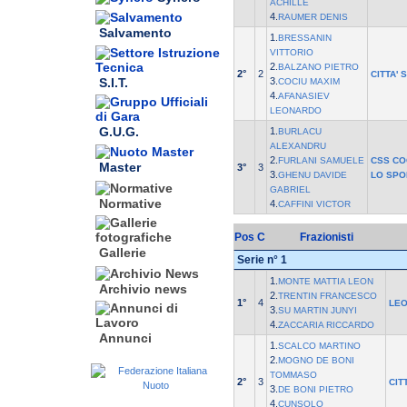
ACHILLE
4.
RAUMER DENIS
Salvamento
1.
BRESSANIN
VITTORIO
2.
BALZANO PIETRO
2°
2
CITTA'
S.I.T.
3.
COCIU MAXIM
4.
AFANASIEV
LEONARDO
G.U.G.
1.
BURLACU
ALEXANDRU
2.
FURLANI SAMUELE
CSS CO
Master
3°
3
3.
GHENU DAVIDE
LO SPO
GABRIEL
Normative
4.
CAFFINI VICTOR
Pos
C
Frazionisti
Gallerie
Serie n° 1
1.
MONTE MATTIA LEON
Archivio news
2.
TRENTIN FRANCESCO
1°
4
LEO
3.
SU MARTIN JUNYI
4.
ZACCARIA RICCARDO
Annunci
1.
SCALCO MARTINO
2.
MOGNO DE BONI
TOMMASO
2°
3
CIT
3.
DE BONI PIETRO
4.
CUNSOLO