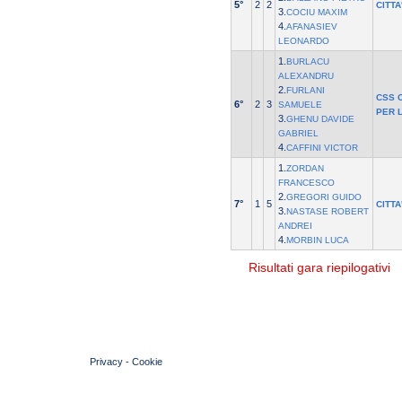
5°
2
2
CITTA
3.
COCIU MAXIM
4.
AFANASIEV
LEONARDO
1.
BURLACU
ALEXANDRU
2.
FURLANI
CSS 
6°
2
3
SAMUELE
PER 
3.
GHENU DAVIDE
GABRIEL
4.
CAFFINI VICTOR
1.
ZORDAN
FRANCESCO
2.
GREGORI GUIDO
7°
1
5
CITTA
3.
NASTASE ROBERT
ANDREI
4.
MORBIN LUCA
Risultati gara riepilogativi
© 2004 Copyright by FIN Veneto - P.Iva 01384031009
Privacy
-
Cookie