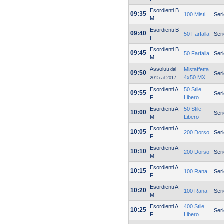
Esordienti B
09:35
100 Misti
Seri
M
Esordienti B
09:40
50 Farfalla
Seri
F
Esordienti B
09:45
50 Farfalla
Seri
M
Assoluti
Mistaffetta
dal
09:50
Seri
4x50 MX
2015 al 2017
Esordienti A
50 Stile
09:55
Seri
F
Libero
Esordienti A
50 Stile
10:00
Seri
M
Libero
Esordienti A
10:05
200 Dorso
Seri
F
Esordienti A
10:10
200 Dorso
Seri
M
Esordienti A
10:15
100 Rana
Seri
F
Esordienti A
10:20
100 Rana
Seri
M
Esordienti A
400 Stile
10:25
Seri
F
Libero