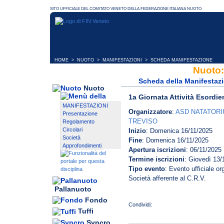
HOME
>
NUOTO
>
MANIFESTAZIONI
> SCHEDA MANIFESTAZIONE
Nuoto:
Scheda della Manifestaz
Nuoto
1a Giornata Attività Esordie
MANIFESTAZIONI
Organizzatore
:
ASD NATATOR
Presentazione
TREVISO
Regolamento
Circolari
Inizio
: Domenica 16/11/2025
Società
Fine
: Domenica 16/11/2025
Approfondimenti
Apertura iscrizioni
: 06/11/2025
Termine iscrizioni
: Giovedì 13/
Tipo evento
: Evento ufficiale o
Società afferente al C.R.V.
Pallanuoto
Fondo
Tuffi
Syncro