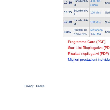
Esordienti A
400 Stile
10:30
Seri
M
Libero
Esordienti A
10:35
100 Misti
Seri
F
Esordienti A
10:40
100 Misti
Seri
M
Assoluti
Mistaffetta
dal
10:45
Seri
4x50 MX
2013 al 2015
Programma Gare (PDF)
Start List Riepilogativa (PD
Risultati riepilogativi (PDF)
Migliori prestazioni individua
© 2004 Copyright by FIN Veneto - P.Iva 01384031009
Privacy
-
Cookie