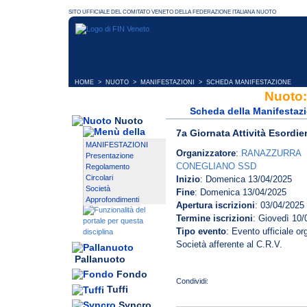
HOME
>
NUOTO
>
MANIFESTAZIONI
> SCHEDA MANIFESTAZIONE
Nuoto:
Scheda della Manifestaz
Nuoto
7a Giornata Attività Esordie
MANIFESTAZIONI
Organizzatore
:
RANAZZURRA
Presentazione
CONEGLIANO SSD
Regolamento
Circolari
Inizio
: Domenica 13/04/2025
Società
Fine
: Domenica 13/04/2025
Approfondimenti
Apertura iscrizioni
: 03/04/2025
Termine iscrizioni
: Giovedì 10/
Tipo evento
: Evento ufficiale o
Società afferente al C.R.V.
Pallanuoto
Fondo
Tuffi
Syncro