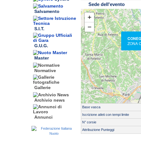
Sede dell'evento
Salvamento
+
−
S.I.T.
CONEG
ZONA 
G.U.G.
Master
Normative
Gallerie
Archivio news
Riscaldamento esordienti B or
Base vasca
Inizio gare ore 14:00
Iscrizione atleti con tempi limite
Annunci
Riscaldamento esordienti A ore
N° corsie
Inizio gare ore 16:30
Attribuzione Punteggi
Servizio di cronometraggio:
SE
Tipo cronometraggio: