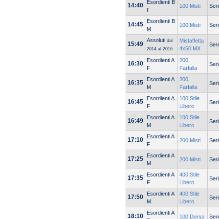
Esordienti B
14:40
100 Misti
Seri
F
Esordienti B
14:45
100 Misti
Seri
M
Assoluti
Mistaffetta
dal
15:49
Seri
4x50 MX
2014 al 2016
Esordienti A
200
16:30
Seri
F
Farfalla
Esordienti A
200
16:35
Seri
M
Farfalla
Esordienti A
100 Stile
16:45
Seri
F
Libero
Esordienti A
100 Stile
16:49
Seri
M
Libero
Esordienti A
17:10
200 Misti
Seri
F
Esordienti A
17:25
200 Misti
Seri
M
Esordienti A
400 Stile
17:35
Seri
F
Libero
Esordienti A
400 Stile
17:50
Seri
M
Libero
Esordienti A
18:10
100 Dorso
Seri