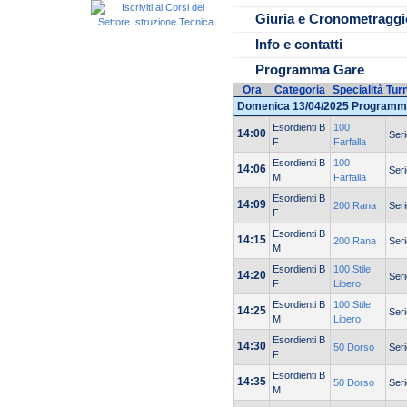
Non verranno consegnate Start-
Giuria e Cronometraggi
Info e contatti
Programma Gare
Ora
Categoria
Specialità
Tur
Domenica 13/04/2025 Programm
Esordienti B
100
14:00
Seri
F
Farfalla
Esordienti B
100
14:06
Seri
M
Farfalla
Esordienti B
14:09
200 Rana
Seri
F
Esordienti B
14:15
200 Rana
Seri
M
Esordienti B
100 Stile
14:20
Seri
F
Libero
Esordienti B
100 Stile
14:25
Seri
M
Libero
Esordienti B
14:30
50 Dorso
Seri
F
Esordienti B
14:35
50 Dorso
Seri
M