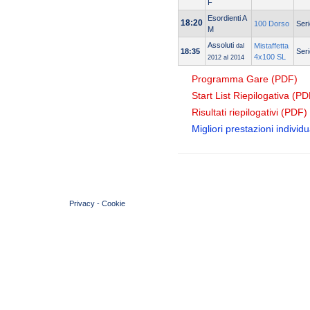
F
Esordienti A
18:20
100 Dorso
Seri
M
Assoluti
Mistaffetta
dal
18:35
Seri
4x100 SL
2012 al 2014
Programma Gare (PDF)
Start List Riepilogativa (PD
Risultati riepilogativi (PDF)
Migliori prestazioni individua
© 2004 Copyright by FIN Veneto - P.Iva 01384031009
Privacy
-
Cookie