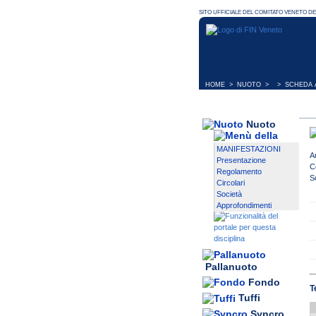
HOME
>
NUOTO
> > SCHEDA A
Nuoto
MANIFESTAZIONI
A
Presentazione
C
Regolamento
S
Circolari
Società
Approfondimenti
Pallanuoto
Fondo
T
Tuffi
Syncro