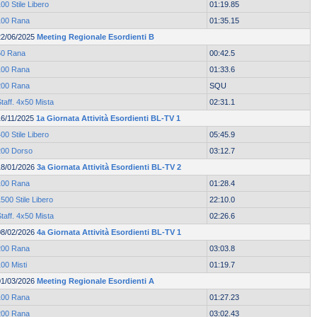
00 Stile Libero
01:19.85
100 Rana
01:35.15
22/06/2025
Meeting Regionale Esordienti B
50 Rana
00:42.5
100 Rana
01:33.6
200 Rana
SQU
taff. 4x50 Mista
02:31.1
16/11/2025
1a Giornata Attività Esordienti BL-TV 1
00 Stile Libero
05:45.9
200 Dorso
03:12.7
18/01/2026
3a Giornata Attività Esordienti BL-TV 2
100 Rana
01:28.4
500 Stile Libero
22:10.0
taff. 4x50 Mista
02:26.6
08/02/2026
4a Giornata Attività Esordienti BL-TV 1
200 Rana
03:03.8
00 Misti
01:19.7
01/03/2026
Meeting Regionale Esordienti A
100 Rana
01:27.23
200 Rana
03:02.43