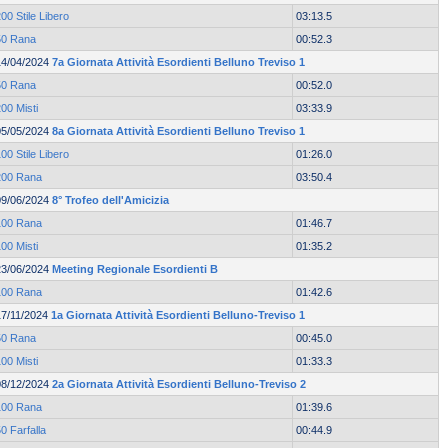
00 Stile Libero
03:13.5
50 Rana
00:52.3
14/04/2024
7a Giornata Attività Esordienti Belluno Treviso 1
50 Rana
00:52.0
00 Misti
03:33.9
05/05/2024
8a Giornata Attività Esordienti Belluno Treviso 1
00 Stile Libero
01:26.0
200 Rana
03:50.4
09/06/2024
8° Trofeo dell'Amicizia
100 Rana
01:46.7
00 Misti
01:35.2
23/06/2024
Meeting Regionale Esordienti B
100 Rana
01:42.6
17/11/2024
1a Giornata Attività Esordienti Belluno-Treviso 1
50 Rana
00:45.0
00 Misti
01:33.3
08/12/2024
2a Giornata Attività Esordienti Belluno-Treviso 2
100 Rana
01:39.6
0 Farfalla
00:44.9