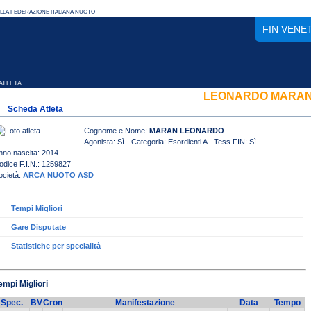
FIN VENE
TLETA
LEONARDO MARA
Scheda Atleta
Cognome e Nome:
MARAN LEONARDO
Agonista: Sì - Categoria: Esordienti A - Tess.FIN: Sì
nno nascita: 2014
odice F.I.N.: 1259827
ocietà:
ARCA NUOTO ASD
Tempi Migliori
Gare Disputate
Statistiche per specialità
empi Migliori
Spec.
BV
Cron
Manifestazione
Data
Tempo