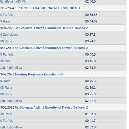
Mistaffetta 4x50 MX
02:48.0
22/12/2024
10° TROFEO BABBO NATALE ESORDIENTI
0 Farfalla
00:39.88
50 Rana
00:44.82
19/01/2025
3a Giornata Attività Esordienti Belluno Treviso 2
0 Stile Libero
00:37.3
200 Rana
03:24.2
09/02/2025
4a Giornata Attività Esordienti Treviso Belluno 2
0 Farfalla
00:40.5
00 Misti
03:15.8
taff. 4x50 Mista
02:33.9
23/02/2025
Meeting Regionale Esordienti B
50 Rana
00:45.3
100 Rana
01:39.1
200 Rana
03:25.3
taff. 4x50 Mista
02:31.9
09/03/2025
5a Giornata Attività Esordienti Treviso Belluno 2
100 Rana
01:33.8
0 Farfalla
00:41.7
taff. 4x50 Mista
02:32.0