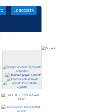
TO
LE SOCIETÀ
N
Gestisci una società?
Devi iscrivere i tuoi atleti alle
manifestazioni?