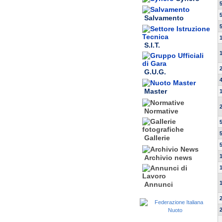
Salvamento
S.I.T.
G.U.G.
Master
Normative
Gallerie
Archivio news
Annunci