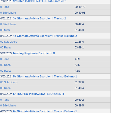
17/12/2023
9° trofeo BABBO NATALE cat.Esordienti
50 Rana
00:49.70
0 Stile Libero
00:40.95
14/01/2024
3a Giornata Attività Esordienti Treviso 2
0 Stile Libero
00:42.4
00 Misti
01:46.3
28/01/2024
4a Giornata Attività Esordienti Treviso Belluno 2
00 Stile Libero
01:26.4
200 Rana
03:49.1
25/02/2024
Meeting Regionale Esordienti B
50 Rana
ASS
100 Rana
ASS
200 Rana
ASS
03/03/2024
5a Giornata Attività Esordienti Treviso Belluno 1
00 Stile Libero
01:37.0
100 Rana
01:48.4
10/03/2024
5° TROFEO PRIMAVERA -ESORDIENTI-
50 Rana
00:50.2
0 Stile Libero
00:39.5
24/03/2024
6a Giornata Attività Esordienti Treviso Belluno 1