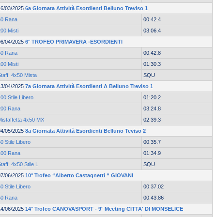
16/03/2025
6a Giornata Attività Esordienti Belluno Treviso 1
50 Rana
00:42.4
00 Misti
03:06.4
06/04/2025
6° TROFEO PRIMAVERA -ESORDIENTI
50 Rana
00:42.8
00 Misti
01:30.3
taff. 4x50 Mista
SQU
13/04/2025
7a Giornata Attività Esordienti A Belluno Treviso 1
00 Stile Libero
01:20.2
200 Rana
03:24.8
Mistaffetta 4x50 MX
02:39.3
04/05/2025
8a Giornata Attività Esordienti Belluno Teviso 2
0 Stile Libero
00:35.7
100 Rana
01:34.9
taff. 4x50 Stile L.
SQU
07/06/2025
10° Trofeo “Alberto Castagnetti “ GIOVANI
0 Stile Libero
00:37.02
50 Rana
00:43.86
14/06/2025
14° Trofeo CANOVASPORT - 9° Meeting CITTA' DI MONSELICE