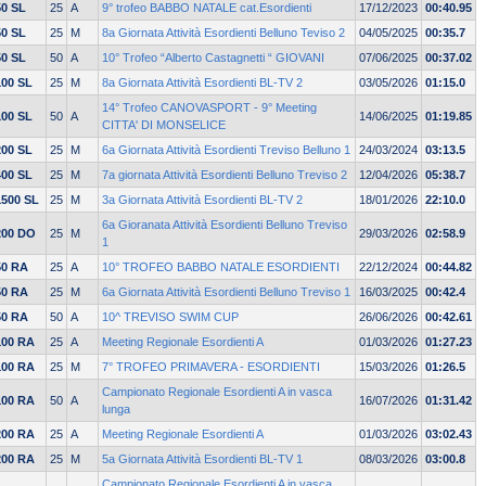
50 SL
25
A
9° trofeo BABBO NATALE cat.Esordienti
17/12/2023
00:40.95
50 SL
25
M
8a Giornata Attività Esordienti Belluno Teviso 2
04/05/2025
00:35.7
50 SL
50
A
10° Trofeo “Alberto Castagnetti “ GIOVANI
07/06/2025
00:37.02
100 SL
25
M
8a Giornata Attività Esordienti BL-TV 2
03/05/2026
01:15.0
14° Trofeo CANOVASPORT - 9° Meeting
100 SL
50
A
14/06/2025
01:19.85
CITTA' DI MONSELICE
200 SL
25
M
6a Giornata Attività Esordienti Treviso Belluno 1
24/03/2024
03:13.5
400 SL
25
M
7a giornata Attività Esordienti Belluno Treviso 2
12/04/2026
05:38.7
1500 SL
25
M
3a Giornata Attività Esordienti BL-TV 2
18/01/2026
22:10.0
6a Gioranata Attività Esordienti Belluno Treviso
200 DO
25
M
29/03/2026
02:58.9
1
50 RA
25
A
10° TROFEO BABBO NATALE ESORDIENTI
22/12/2024
00:44.82
50 RA
25
M
6a Giornata Attività Esordienti Belluno Treviso 1
16/03/2025
00:42.4
50 RA
50
A
10^ TREVISO SWIM CUP
26/06/2026
00:42.61
100 RA
25
A
Meeting Regionale Esordienti A
01/03/2026
01:27.23
100 RA
25
M
7° TROFEO PRIMAVERA - ESORDIENTI
15/03/2026
01:26.5
Campionato Regionale Esordienti A in vasca
100 RA
50
A
16/07/2026
01:31.42
lunga
200 RA
25
A
Meeting Regionale Esordienti A
01/03/2026
03:02.43
200 RA
25
M
5a Giornata Attività Esordienti BL-TV 1
08/03/2026
03:00.8
Campionato Regionale Esordienti A in vasca