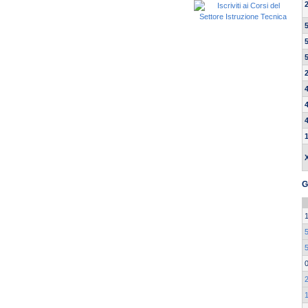
G
5
2