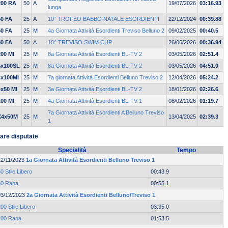
200 RA
50
A
19/07/2026
03:16.93
lunga
50 FA
25
A
10° TROFEO BABBO NATALE ESORDIENTI
22/12/2024
00:39.88
50 FA
25
M
4a Giornata Attività Esordienti Treviso Belluno 2
09/02/2025
00:40.5
50 FA
50
A
10^ TREVISO SWIM CUP
26/06/2026
00:36.94
200 MI
25
M
8a Giornata Attività Esordienti BL-TV 2
03/05/2026
02:51.4
4x100SL
25
M
8a Giornata Attività Esordienti BL-TV 2
03/05/2026
04:51.0
4x100MI
25
M
7a giornata Attività Esordienti Belluno Treviso 2
12/04/2026
05:24.2
4x50 MI
25
M
3a Giornata Attività Esordienti BL-TV 2
18/01/2026
02:26.6
100 MI
25
M
4a Giornata Attività Esordienti BL-TV 1
08/02/2026
01:19.7
7a Giornata Attività Esordienti A Belluno Treviso
X4x50M
25
M
13/04/2025
02:39.3
1
are disputate
Specialità
Tempo
12/11/2023
1a Giornata Attività Esordienti Belluno Treviso 1
0 Stile Libero
00:43.9
50 Rana
00:55.1
03/12/2023
2a Giornata Attività Esordienti Belluno/Treviso 1
00 Stile Libero
03:35.0
100 Rana
01:53.5