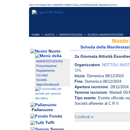
HOME
>
NUOTO
>
MANIFESTAZIONI
> SCHEDA MANIFESTAZIONE
Nuoto:
Scheda della Manifestaz
Nuoto
2a Giornata Attività Esordie
MANIFESTAZIONI
Organizzatore
:
NOTTOLI NUOT
Presentazione
SRL
Regolamento
Circolari
Inizio
: Domenica 08/12/2024
Società
Fine
: Domenica 08/12/2024
Approfondimenti
Apertura iscrizioni
: 28/11/2024
Termine iscrizioni
: Martedì 05/
Tipo evento
: Evento ufficiale o
Società afferente al C.R.V.
Pallanuoto
Fondo
Condividi
»
Tuffi
Syncro