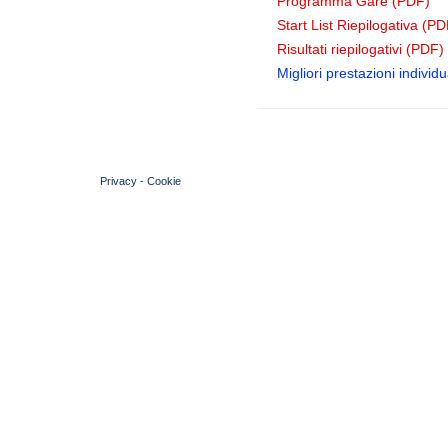
Programma Gare (PDF)
Start List Riepilogativa (PD
Risultati riepilogativi (PDF)
Migliori prestazioni individua
© 2004 Copyright by FIN Veneto - P.Iva 01384031009
Privacy
-
Cookie