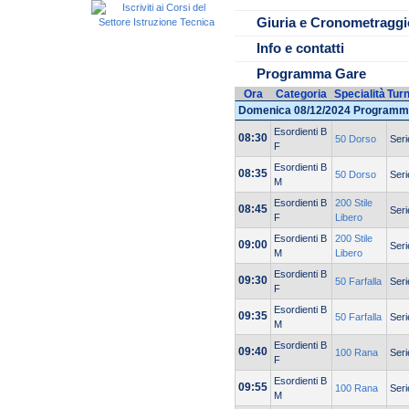
BAR APERTO!!!
Giuria e Cronometraggi
Info e contatti
Programma Gare
Ora
Categoria
Specialità
Tur
Domenica 08/12/2024 Programm
Esordienti B
08:30
50 Dorso
Seri
F
Esordienti B
08:35
50 Dorso
Seri
M
Esordienti B
200 Stile
08:45
Seri
F
Libero
Esordienti B
200 Stile
09:00
Seri
M
Libero
Esordienti B
09:30
50 Farfalla
Seri
F
Esordienti B
09:35
50 Farfalla
Seri
M
Esordienti B
09:40
100 Rana
Seri
F
Esordienti B
09:55
100 Rana
Seri
M