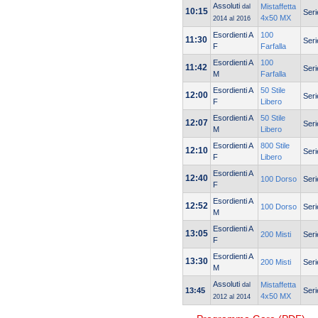
Assoluti
Mistaffetta
dal
10:15
Seri
4x50 MX
2014 al 2016
Esordienti A
100
11:30
Seri
F
Farfalla
Esordienti A
100
11:42
Seri
M
Farfalla
Esordienti A
50 Stile
12:00
Seri
F
Libero
Esordienti A
50 Stile
12:07
Seri
M
Libero
Esordienti A
800 Stile
12:10
Seri
F
Libero
Esordienti A
12:40
100 Dorso
Seri
F
Esordienti A
12:52
100 Dorso
Seri
M
Esordienti A
13:05
200 Misti
Seri
F
Esordienti A
13:30
200 Misti
Seri
M
Assoluti
Mistaffetta
dal
13:45
Seri
4x50 MX
2012 al 2014