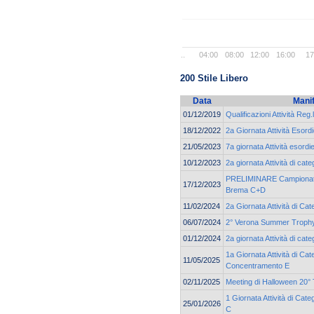
..
04:00
08:00
12:00
16:00
17
200 Stile Libero
Data
Mani
01/12/2019
Qualificazioni Attività Reg.
18/12/2022
2a Giornata Attività Esord
21/05/2023
7a giornata Attività esordi
10/12/2023
2a giornata Attività di cat
PRELIMINARE Campionato 
17/12/2023
Brema C+D
11/02/2024
2a Giornata Attività di Ca
06/07/2024
2° Verona Summer Troph
01/12/2024
2a giornata Attività di c
1a Giornata Attività di Cat
11/05/2025
Concentramento E
02/11/2025
Meeting di Halloween 20° 
1 Giornata Attività di Cat
25/01/2026
C