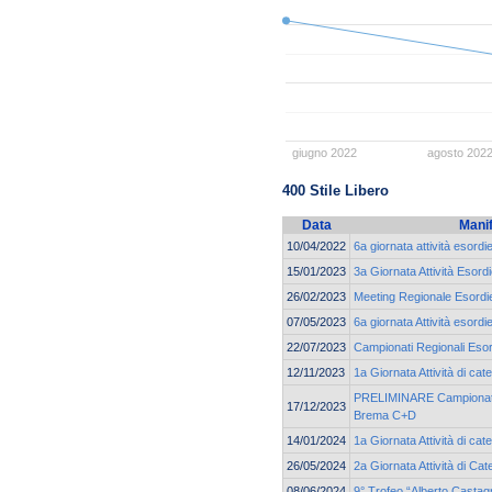
giugno 2022
agosto 202
400 Stile Libero
Data
Mani
10/04/2022
6a giornata attività esordi
15/01/2023
3a Giornata Attività Esord
26/02/2023
Meeting Regionale Esordie
07/05/2023
6a giornata Attività esordi
22/07/2023
Campionati Regionali Esor
12/11/2023
1a Giornata Attività di ca
PRELIMINARE Campionato 
17/12/2023
Brema C+D
14/01/2024
1a Giornata Attività di cat
26/05/2024
2a Giornata Attività di C
08/06/2024
9° Trofeo “Alberto Castag