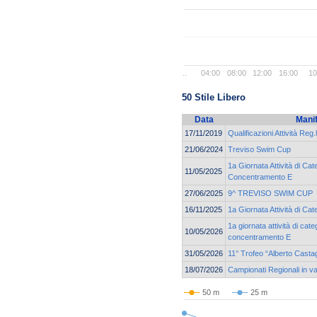
..
04:00
08:00
12:00
16:00
10
50 Stile Libero
Data
Mani
17/11/2019
Qualificazioni Attività Reg.
21/06/2024
Treviso Swim Cup
1a Giornata Attività di Cat
11/05/2025
Concentramento E
27/06/2025
9^ TREVISO SWIM CUP
16/11/2025
1a Giornata Attività di C
1a giornata attività di cat
10/05/2026
concentramento E
31/05/2026
11° Trofeo “Alberto Casta
18/07/2026
Campionati Regionali in v
50 m
25 m