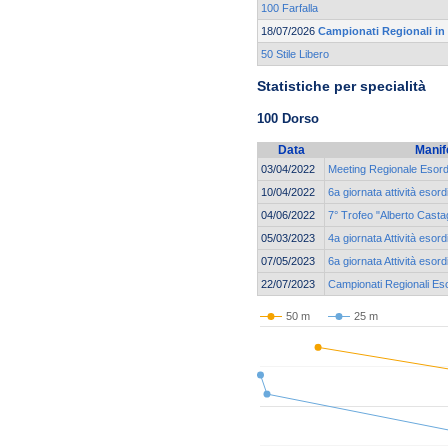
100 Farfalla
18/07/2026
Campionati Regionali in
50 Stile Libero
Statistiche per specialità
100 Dorso
Data
Manif
03/04/2022
Meeting Regionale Esordi
10/04/2022
6a giornata attività esord
04/06/2022
7° Trofeo "Alberto Casta
05/03/2023
4a giornata Attività esord
07/05/2023
6a giornata Attività esord
22/07/2023
Campionati Regionali Eso
50 m
25 m