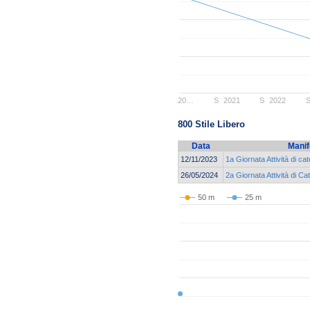
20…
S
2021
S
2022
800 Stile Libero
Data
Manif
12/11/2023
1a Giornata Attività di ca
26/05/2024
2a Giornata Attività di 
50 m
25 m