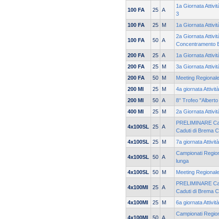
1a Giornata Attiv
100 FA
25
A
3
100 FA
25
M
1a Giornata Attivi
2a Giornata Attivit
100 FA
50
A
Concentramento 
200 FA
25
A
1a Giornata Attivit
200 FA
25
M
3a Giornata Attivi
200 FA
50
M
Meeting Regionale
200 MI
25
M
4a giornata Attivit
200 MI
50
A
8° Trofeo "Alberto
400 MI
25
M
2a Giornata Attivi
PRELIMINARE Cam
4x100SL
25
A
Caduti di Brema C
4x100SL
25
M
7a giornata Attivit
Campionati Regiona
4x100SL
50
A
lunga
4x100SL
50
M
Meeting Regionale
PRELIMINARE Cam
4x100MI
25
A
Caduti di Brema 
4x100MI
25
M
6a giornata Attivit
Campionati Regiona
4x100MI
50
A