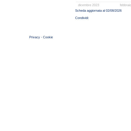
dicembre 2023
febbrai
Scheda aggiornata al 02/08/2026
© 2004 Copyright by FIN Veneto - P.Iva 01384031009
Privacy
-
Cookie