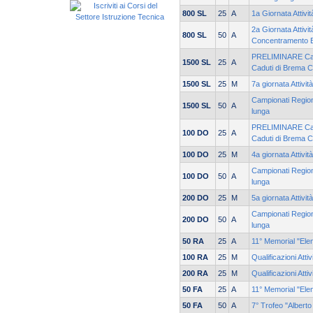
800 SL
25
A
1a Giornata Attivi
2a Giornata Attivit
800 SL
50
A
Concentramento 
PRELIMINARE Cam
1500 SL
25
A
Caduti di Brema C
1500 SL
25
M
7a giornata Attivit
Campionati Regiona
1500 SL
50
A
lunga
PRELIMINARE Cam
100 DO
25
A
Caduti di Brema 
100 DO
25
M
4a giornata Attivit
Campionati Regiona
100 DO
50
A
lunga
200 DO
25
M
5a giornata Attivit
Campionati Regiona
200 DO
50
A
lunga
50 RA
25
A
11° Memorial "Ele
100 RA
25
M
Qualificazioni Atti
200 RA
25
M
Qualificazioni Atti
50 FA
25
A
11° Memorial "Ele
50 FA
50
A
7° Trofeo "Alberto