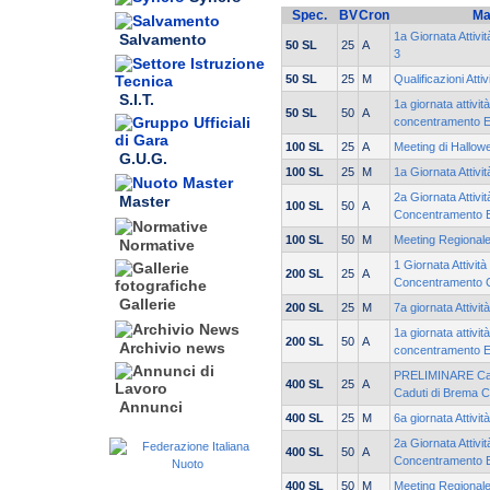
Spec.
BV
Cron
Ma
1a Giornata Attiv
Salvamento
50 SL
25
A
3
50 SL
25
M
Qualificazioni Atti
S.I.T.
1a giornata attivit
50 SL
50
A
concentramento 
100 SL
25
A
Meeting di Hallow
G.U.G.
100 SL
25
M
1a Giornata Attivi
2a Giornata Attivit
Master
100 SL
50
A
Concentramento 
100 SL
50
M
Meeting Regionale
Normative
1 Giornata Attività
200 SL
25
A
Concentramento 
Gallerie
200 SL
25
M
7a giornata Attivit
1a giornata attivit
200 SL
50
A
Archivio news
concentramento 
PRELIMINARE Cam
400 SL
25
A
Caduti di Brema C
Annunci
400 SL
25
M
6a giornata Attivit
2a Giornata Attivit
400 SL
50
A
Concentramento 
400 SL
50
M
Meeting Regionale