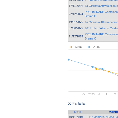
17/11/2024
1a Giornata Attività di c
PRELIMINARE Campionato 
22/12/2024
Brema C
19/01/2025
1a Giornata Attività di ca
07/06/2025
10° Trofeo “Alberto Casta
PRELIMINARE Campionato 
21/12/2025
Brema C
50 m
25 m
L
O
2023
A
L
O
50 Farfalla
Data
Manif
10/11/2019
11° Memorial "Elena L