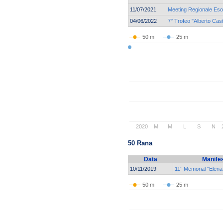
11/07/2021
Meeting Regionale Esor
04/06/2022
7° Trofeo "Alberto Cast
50 m
25 m
2020
M
M
L
S
N
50 Rana
Data
Manife
10/11/2019
11° Memorial "Elena
50 m
25 m