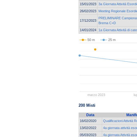
15/01/2023
3a Giornata Attività Esord
26/02/2023
Meeting Regionale Esordie
PRELIMINARE Campionato 
17/12/2023
Brema C+D
14/01/2024
1a Giornata Attività di cat
50 m
25 m
marzo 2023
lu
200 Misti
Data
Manif
16/02/2020
Qualificazioni Attività R
13/02/2022
4a giornata attività eso
05/03/2023
4a giornata Attività eso