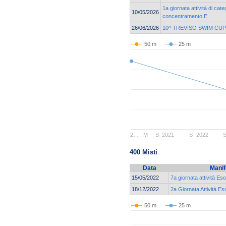
1a giornata attività di cat
10/05/2026
concentramento E
26/06/2026
10^ TREVISO SWIM CUP
50 m
25 m
2…
M
S
2021
S
2022
400 Misti
Data
Manif
15/05/2022
7a giornata attività Es
18/12/2022
2a Giornata Attività Es
50 m
25 m