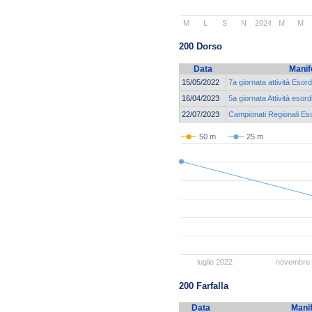
M
L
S
N
2024
M
M
200 Dorso
Data
Manif
15/05/2022
7a giornata attività Esor
16/04/2023
5a giornata Attività esord
22/07/2023
Campionati Regionali Eso
50 m
25 m
luglio 2022
novembre
200 Farfalla
Data
Mani