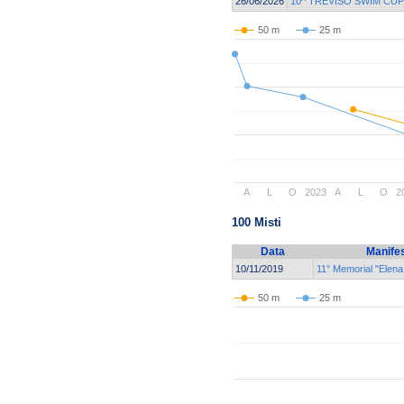
26/06/2026
10^ TREVISO SWIM CUP
50 m
25 m
A
L
O
2023
A
L
O
2
100 Misti
Data
Manife
10/11/2019
11° Memorial "Elena
50 m
25 m