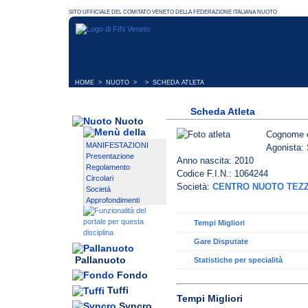
HOME
>
NUOTO
> > SCHEDA ATLETA
Scheda Atleta
Nuoto
Cognome 
MANIFESTAZIONI
Agonista: 
Presentazione
Anno nascita: 2010
Regolamento
Codice F.I.N.: 1064244
Circolari
Società:
CENTRO NUOTO TEZ
Società
Approfondimenti
Tempi Migliori
Gare Disputate
Pallanuoto
Statistiche per specialità
Fondo
Tuffi
Tempi Migliori
Syncro