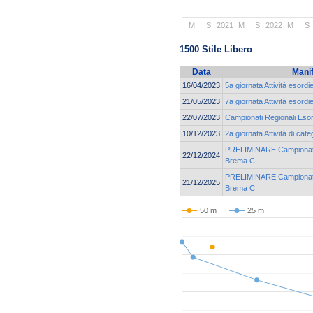
M
S
2021
M
S
2022
M
S
1500 Stile Libero
Data
Mani
16/04/2023
5a giornata Attività esordi
21/05/2023
7a giornata Attività esordi
22/07/2023
Campionati Regionali Esor
10/12/2023
2a giornata Attività di cat
PRELIMINARE Campionato 
22/12/2024
Brema C
PRELIMINARE Campionato 
21/12/2025
Brema C
50 m
25 m