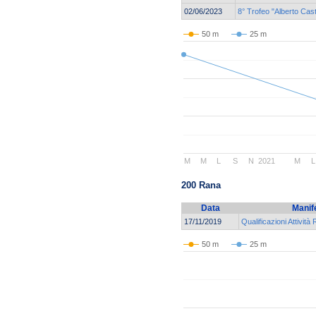
02/06/2023
8° Trofeo "Alberto Cast
50 m
25 m
M
M
L
S
N
2021
M
L
200 Rana
Data
Manif
17/11/2019
Qualificazioni Attività
50 m
25 m