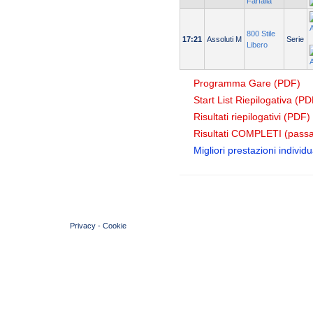
Farfalla
800 Stile
17:21
Assoluti M
Serie
Libero
Programma Gare (PDF)
Start List Riepilogativa (PD
Risultati riepilogativi (PDF)
Risultati COMPLETI (passa
Migliori prestazioni individua
© 2004 Copyright by FIN Veneto - P.Iva 01384031009
Privacy
-
Cookie