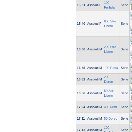
100
15:31
Assoluti F
Serie
Farfalla
800 Stile
15:40
Assoluti F
Serie
Libero
200 Stile
16:30
Assoluti M
Serie
Libero
16:45
Assoluti M
100 Rana
Serie
200
16:52
Assoluti M
Serie
Dorso
50 Stile
16:56
Assoluti M
Serie
Libero
17:04
Assoluti M
400 Misti
Serie
17:11
Assoluti M
50 Dorso
Serie
100
17:13
Assoluti M
Serie