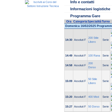
17:00 inizio gare settore maschi
Info e contatti
Informazioni logistiche
Programma Gare
Ora
Categoria
Specialità
Turno
Domenica 16/02/2025 Programm
200 Stile
14:30
Assoluti F
Serie
Libero
14:49
Assoluti F
100 Rana
Serie
200
14:58
Assoluti F
Serie
Dorso
50 Stile
15:09
Assoluti F
Serie
Libero
15:20
Assoluti F
400 Misti
Serie
15:27
Assoluti F
50 Dorso
Serie