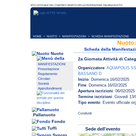
HOME
>
NUOTO
>
MANIFESTAZIONI
> SCHEDA MANIFESTAZIONE
Nuoto:
Scheda della Manifestaz
Nuoto
2a Giornata Attività di Cate
MANIFESTAZIONI
Organizzatore
:
AQUAPOLIS SS
Presentazione
BASSANO D
Regolamento
Circolari
Inizio
: Domenica 16/02/2025
Società
Fine
: Domenica 16/02/2025
Approfondimenti
Apertura iscrizioni
: 06/02/2025
Termine iscrizioni
: Giovedì 13/
Tipo evento
: Evento ufficiale o
Pallanuoto
Fondo
Tuffi
Sede dell'evento
Syncro