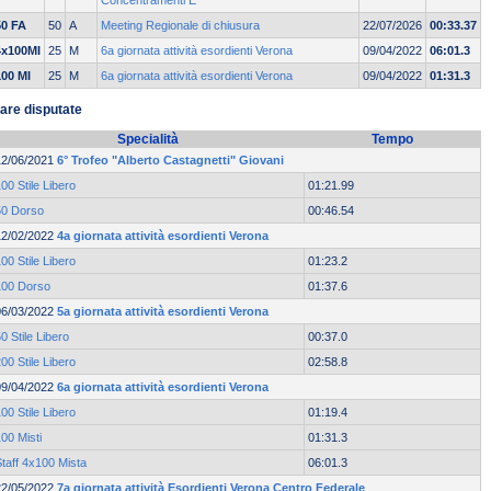
Concentramenti E
50 FA
50
A
Meeting Regionale di chiusura
22/07/2026
00:33.37
4x100MI
25
M
6a giornata attività esordienti Verona
09/04/2022
06:01.3
100 MI
25
M
6a giornata attività esordienti Verona
09/04/2022
01:31.3
are disputate
Specialità
Tempo
12/06/2021
6° Trofeo "Alberto Castagnetti" Giovani
00 Stile Libero
01:21.99
50 Dorso
00:46.54
12/02/2022
4a giornata attività esordienti Verona
00 Stile Libero
01:23.2
100 Dorso
01:37.6
06/03/2022
5a giornata attività esordienti Verona
0 Stile Libero
00:37.0
00 Stile Libero
02:58.8
09/04/2022
6a giornata attività esordienti Verona
00 Stile Libero
01:19.4
00 Misti
01:31.3
taff 4x100 Mista
06:01.3
22/05/2022
7a giornata attività Esordienti Verona Centro Federale