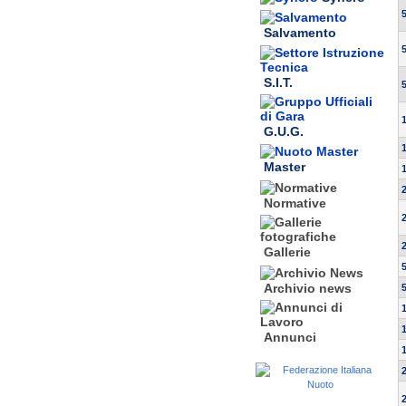
Salvamento
S.I.T.
G.U.G.
Master
Normative
Gallerie
Archivio news
Annunci