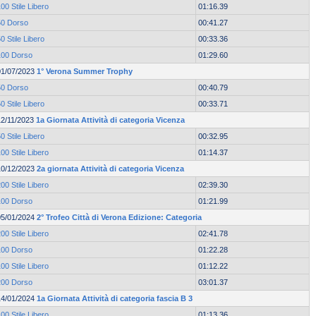
00 Stile Libero
01:16.39
50 Dorso
00:41.27
0 Stile Libero
00:33.36
100 Dorso
01:29.60
01/07/2023
1° Verona Summer Trophy
50 Dorso
00:40.79
0 Stile Libero
00:33.71
12/11/2023
1a Giornata Attività di categoria Vicenza
0 Stile Libero
00:32.95
00 Stile Libero
01:14.37
10/12/2023
2a giornata Attività di categoria Vicenza
00 Stile Libero
02:39.30
100 Dorso
01:21.99
05/01/2024
2° Trofeo Città di Verona Edizione: Categoria
00 Stile Libero
02:41.78
100 Dorso
01:22.28
00 Stile Libero
01:12.22
200 Dorso
03:01.37
14/01/2024
1a Giornata Attività di categoria fascia B 3
00 Stile Libero
01:13.36