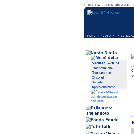
HOME
>
NUOTO
> > SCHEDA A
Nuoto
MANIFESTAZIONI
A
Presentazione
C
Regolamento
S
Circolari
Società
Approfondimenti
Pallanuoto
Fondo
T
Tuffi
Syncro