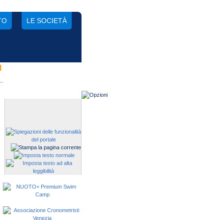
TO
LE SOCIETÀ
I
Gestisci una società?
Devi iscrivere i tuoi atleti alle
manifestazioni?