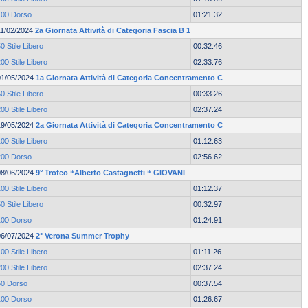
100 Dorso
01:21.32
11/02/2024
2a Giornata Attività di Categoria Fascia B 1
0 Stile Libero
00:32.46
00 Stile Libero
02:33.76
01/05/2024
1a Giornata Attività di Categoria Concentramento C
0 Stile Libero
00:33.26
00 Stile Libero
02:37.24
19/05/2024
2a Giornata Attività di Categoria Concentramento C
00 Stile Libero
01:12.63
200 Dorso
02:56.62
08/06/2024
9° Trofeo “Alberto Castagnetti “ GIOVANI
00 Stile Libero
01:12.37
0 Stile Libero
00:32.97
100 Dorso
01:24.91
06/07/2024
2° Verona Summer Trophy
00 Stile Libero
01:11.26
00 Stile Libero
02:37.24
50 Dorso
00:37.54
100 Dorso
01:26.67