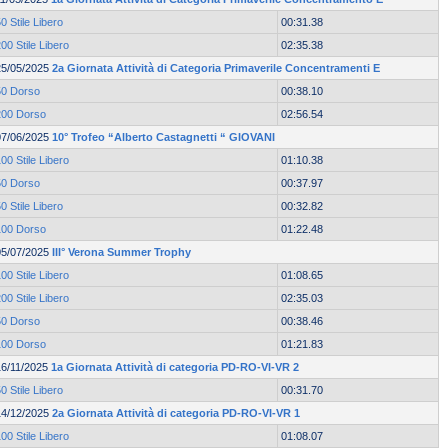
0 Stile Libero
00:31.38
00 Stile Libero
02:35.38
25/05/2025
2a Giornata Attività di Categoria Primaverile Concentramenti E
50 Dorso
00:38.10
200 Dorso
02:56.54
07/06/2025
10° Trofeo “Alberto Castagnetti “ GIOVANI
00 Stile Libero
01:10.38
50 Dorso
00:37.97
0 Stile Libero
00:32.82
100 Dorso
01:22.48
05/07/2025
III° Verona Summer Trophy
00 Stile Libero
01:08.65
00 Stile Libero
02:35.03
50 Dorso
00:38.46
100 Dorso
01:21.83
16/11/2025
1a Giornata Attività di categoria PD-RO-VI-VR 2
0 Stile Libero
00:31.70
14/12/2025
2a Giornata Attività di categoria PD-RO-VI-VR 1
00 Stile Libero
01:08.07