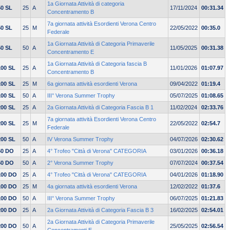
1a Giornata Attività di categoria
50 SL
25
A
17/11/2024
00:31.34
Concentramento B
7a giornata attività Esordienti Verona Centro
50 SL
25
M
22/05/2022
00:35.0
Federale
1a Giornata Attività di Categoria Primaverile
50 SL
50
A
11/05/2025
00:31.38
Concentramento E
1a Giornata Attività di Categoria fascia B
100 SL
25
A
11/01/2026
01:07.97
Concentramento B
100 SL
25
M
6a giornata attività esordienti Verona
09/04/2022
01:19.4
100 SL
50
A
III° Verona Summer Trophy
05/07/2025
01:08.65
200 SL
25
A
2a Giornata Attività di Categoria Fascia B 1
11/02/2024
02:33.76
7a giornata attività Esordienti Verona Centro
200 SL
25
M
22/05/2022
02:54.7
Federale
200 SL
50
A
IV Verona Summer Trophy
04/07/2026
02:30.62
50 DO
25
A
4° Trofeo "Città di Verona" CATEGORIA
03/01/2026
00:36.18
50 DO
50
A
2° Verona Summer Trophy
07/07/2024
00:37.54
100 DO
25
A
4° Trofeo "Città di Verona" CATEGORIA
04/01/2026
01:18.90
100 DO
25
M
4a giornata attività esordienti Verona
12/02/2022
01:37.6
100 DO
50
A
III° Verona Summer Trophy
06/07/2025
01:21.83
200 DO
25
A
2a Giornata Attività di Categoria Fascia B 3
16/02/2025
02:54.01
2a Giornata Attività di Categoria Primaverile
200 DO
50
A
25/05/2025
02:56.54