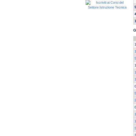
G
1
1
5
2
1
1
S