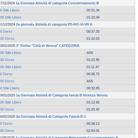
17/11/2024
1a Giornata Attività di categoria Concentramento B
0 Stile Libero
00:31.34
00 Stile Libero
01:10.34
01/12/2024
2a giornata Attività di categoria PD-RO-VI-VR A
50 Dorso
00:37.20
100 Dorso
01:22.03
03/01/2025
3° Trofeo "Città di Verona" CATEGORIA
00 Stile Libero
ASS
100 Dorso
01:22.95
00 Stile Libero
01:11.47
50 Dorso
00:36.72
200 Dorso
ASS
0 Stile Libero
00:32.85
19/01/2025
1a Giornata Attività di Categoria fascia B Vicenza Verona
00 Stile Libero
01:12.65
100 Dorso
01:20.42
16/02/2025
2a Giornata Attività di Categoria Fascia B 3
50 Dorso
00:38.12
200 Dorso
02:54.01
11/05/2025
1a Giornata Attività di Categoria Primaverile Concentramento E