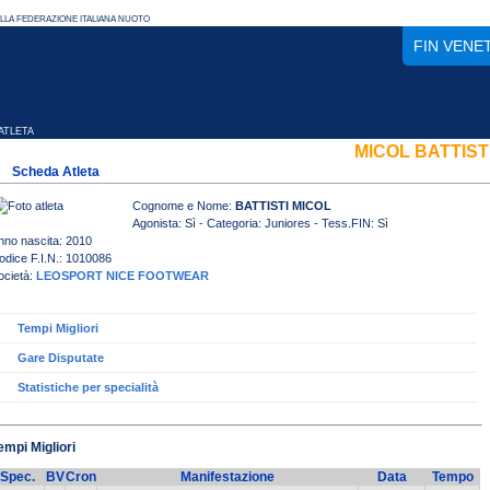
FIN VENE
TLETA
MICOL BATTIST
Scheda Atleta
Cognome e Nome:
BATTISTI MICOL
Agonista: Sì - Categoria: Juniores - Tess.FIN: Sì
nno nascita: 2010
odice F.I.N.: 1010086
ocietà:
LEOSPORT NICE FOOTWEAR
Tempi Migliori
Gare Disputate
Statistiche per specialità
empi Migliori
Spec.
BV
Cron
Manifestazione
Data
Tempo