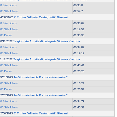
0 Stile Libero
00:35.0
00 Stile Libero
02:54.7
04/06/2022
7° Trofeo "Alberto Castagnetti" Giovani
0 Stile Libero
00:36.69
00 Stile Libero
01:19.51
100 Dorso
01:35.90
20/11/2022
1a giornata Attività di categoria Vicenza - Verona
0 Stile Libero
00:34.89
00 Stile Libero
01:19.19
11/12/2022
2a giornata Attività di categoria Vicenza - Verona
00 Stile Libero
02:48.41
100 Dorso
01:25.28
15/01/2023
1a Giornata fascia B concentramento C
00 Stile Libero
01:16.22
100 Dorso
01:26.52
12/02/2023
2a Giornata fascia B concentramento C
0 Stile Libero
00:34.79
00 Stile Libero
02:43.37
02/06/2023
8° Trofeo "Alberto Castagnetti" Giovani