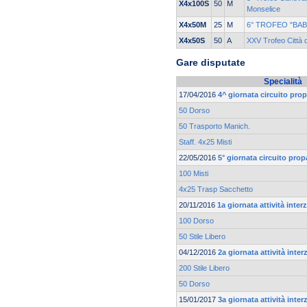
X4x100S
50
M
Monselice
X4x50M
25
M
6° TROFEO "BA
X4x50S
50
A
XXV Trofeo Città 
Gare disputate
Specialità
17/04/2016
4^ giornata circuito pr
50 Dorso
50 Trasporto Manich.
Staff. 4x25 Misti
22/05/2016
5° giornata circuito pr
100 Misti
4x25 Trasp Sacchetto
20/11/2016
1a giornata attività inte
100 Dorso
50 Stile Libero
04/12/2016
2a giornata attività inte
200 Stile Libero
50 Dorso
15/01/2017
3a giornata attività inte