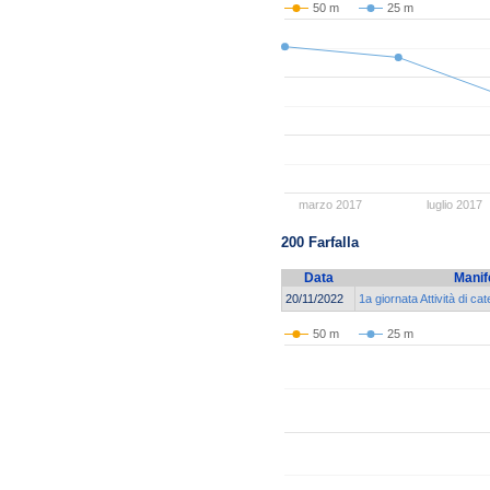
50 m
25 m
marzo 2017
luglio 2017
200 Farfalla
Data
Manif
20/11/2022
1a giornata Attività di c
50 m
25 m