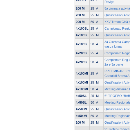
Rovigo
200 MI
25
A
8a giornata attivit
200 MI
25
M
Qualificazioni Atti
200 MI
50
A
XXV Trofeo Città 
4x100SL
25
A
Campionato Regio
4x100SL
25
M
Qualificazioni Atti
3a Giornata Campi
4x100SL
50
A
vasca lunga
4x200SL
25
A
Campionato Region
Campionato Reg.le
4x200SL
50
A
2a e 3a parte
PRELIMINARE Cam
4x100MI
25
A
Caduti di Brema A
4x100MI
25
M
Qualificazioni Atti
4x100MI
50
A
Meeting distanze l
4x50SL
25
M
6° TROFEO "BA
4x50SL
50
A
Meeting Regionale
4x50 MI
25
M
Qualificazioni Atti
4x50 MI
50
A
Meeting Regionale
100 MI
25
M
Qualificazioni Atti
9° Trofeo Canovas