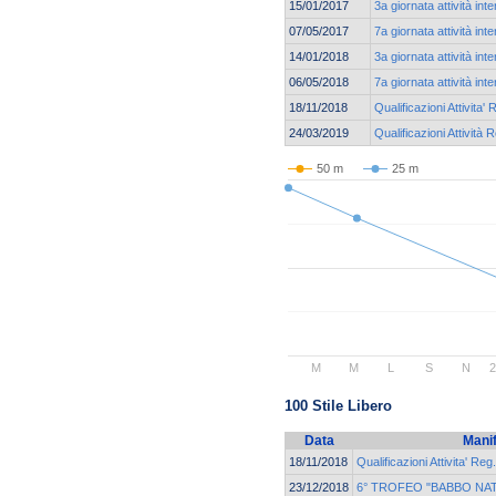
15/01/2017
3a giornata attività int
07/05/2017
7a giornata attività int
14/01/2018
3a giornata attività int
06/05/2018
7a giornata attività int
18/11/2018
Qualificazioni Attivita' 
24/03/2019
Qualificazioni Attività 
50 m
25 m
M
M
L
S
N
100 Stile Libero
Data
Mani
18/11/2018
Qualificazioni Attivita' Reg
23/12/2018
6° TROFEO "BABBO NAT