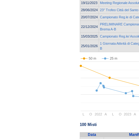
19/11/2023
Meeting Regionale Assolu
28/06/2024
23° Trofeo Città del Santo
20/07/2024
Campionato Reg.le di Cate
PRELIMINARE Campionato 
22/12/2024
Brema A-B
15/03/2025
Campionato Reg.le/ Assolu
1 Giornata Attività di Cat
25/01/2026
B
50 m
25 m
L
O
2022
A
L
O
2023
A
100 Misti
Data
Manif