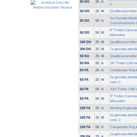
50 DO
25
A
1
50 DO
25
M
Qualificazioni Atti
2a Giornata Attivit
50 DO
50
A
Concentramento 
9° Trofeo Canovas
50 DO
50
M
Monselice
100 DO
25
M
Qualificazioni Atti
200 DO
25
M
7a giornata attivit
50 RA
25
M
Qualificazioni Atti
50 RA
50
A
24° Trofeo Città d
50 FA
25
A
Campionato Reg.le
2a giornata attivi
50 FA
25
M
conc.C
50 FA
50
A
XXV Trofeo Città 
9° Trofeo Canovas
50 FA
50
M
Monselice
100 FA
25
A
Meeting Regionale
2a giornata attivi
100 FA
25
M
conc.C
100 FA
50
A
Campionato Reg.le
1a giornata Attivit
200 FA
25
A