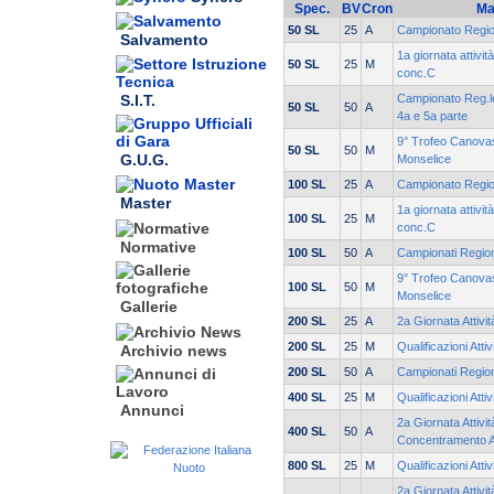
Spec.
BV
Cron
Ma
50 SL
25
A
Campionato Regio
Salvamento
1a giornata attivi
50 SL
25
M
conc.C
S.I.T.
Campionato Reg.le
50 SL
50
A
4a e 5a parte
9° Trofeo Canovas
50 SL
50
M
G.U.G.
Monselice
100 SL
25
A
Campionato Region
Master
1a giornata attivi
100 SL
25
M
conc.C
Normative
100 SL
50
A
Campionati Region
9° Trofeo Canovas
100 SL
50
M
Monselice
Gallerie
200 SL
25
A
2a Giornata Attivi
200 SL
25
M
Qualificazioni Atti
Archivio news
200 SL
50
A
Campionati Regiona
400 SL
25
M
Qualificazioni Atti
Annunci
2a Giornata Attivit
400 SL
50
A
Concentramento 
800 SL
25
M
Qualificazioni Atti
2a Giornata Attiv