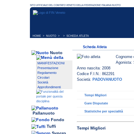
HOME
>
NUOTO
> > SCHEDA ATLETA
Scheda Atleta
Nuoto
Cognome 
Agonista: 
MANIFESTAZIONI
Anno nascita: 2008
Presentazione
Regolamento
Codice F.I.N.: 862291
Circolari
Società:
PADOVANUOTO
Società
Approfondimenti
Tempi Migliori
Gare Disputate
Statistiche per specialità
Pallanuoto
Fondo
Tuffi
Tempi Migliori
Syncro