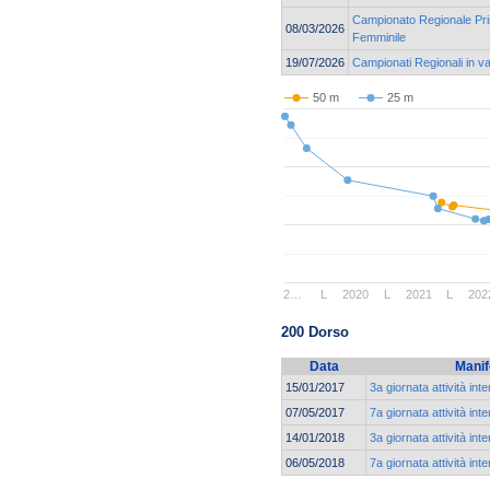
Campionato Regionale Pri
08/03/2026
Femminile
19/07/2026
Campionati Regionali in v
50 m
25 m
2…
L
2020
L
2021
L
202
200 Dorso
Data
Manif
15/01/2017
3a giornata attività int
07/05/2017
7a giornata attività int
14/01/2018
3a giornata attività int
06/05/2018
7a giornata attività int