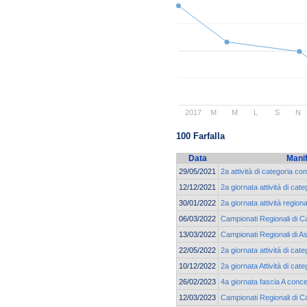
2017
M
M
L
S
N
100 Farfalla
Data
Mani
29/05/2021
2a attività di categoria co
12/12/2021
2a giornata attività di c
30/01/2022
2a giornata attività region
06/03/2022
Campionati Regionali di Ca
13/03/2022
Campionati Regionali di As
22/05/2022
2a giornata attività di ca
10/12/2022
2a giornata Attività di ca
26/02/2023
4a giornata fascia A conc
12/03/2023
Campionati Regionali di C