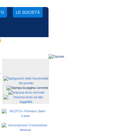
TO
LE SOCIETÀ
i
Gestisci una società?
Devi iscrivere i tuoi atleti alle
manifestazioni?