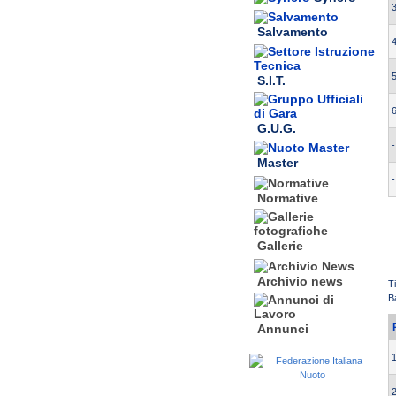
3
Salvamento
4
5
S.I.T.
6
G.U.G.
-
Master
-
Normative
Gallerie
Archivio news
T
B
Annunci
1
2