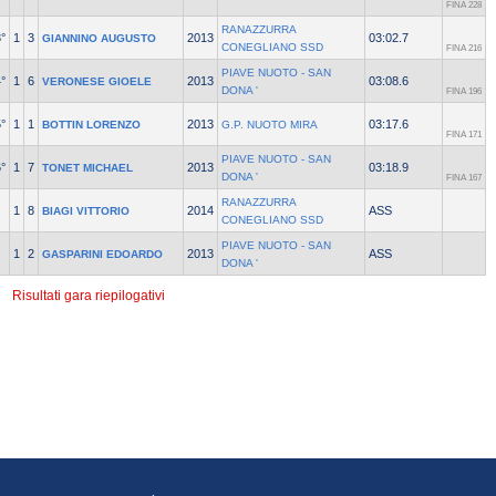
FINA 228
RANAZZURRA
°
1
3
2013
03:02.7
GIANNINO AUGUSTO
CONEGLIANO SSD
FINA 216
PIAVE NUOTO - SAN
°
1
6
2013
03:08.6
VERONESE GIOELE
DONA '
FINA 196
°
1
1
2013
03:17.6
BOTTIN LORENZO
G.P. NUOTO MIRA
FINA 171
PIAVE NUOTO - SAN
°
1
7
2013
03:18.9
TONET MICHAEL
DONA '
FINA 167
RANAZZURRA
1
8
2014
ASS
BIAGI VITTORIO
CONEGLIANO SSD
PIAVE NUOTO - SAN
1
2
2013
ASS
GASPARINI EDOARDO
DONA '
Risultati gara riepilogativi