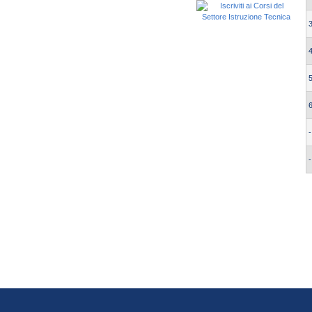
3
4
5
6
-
-