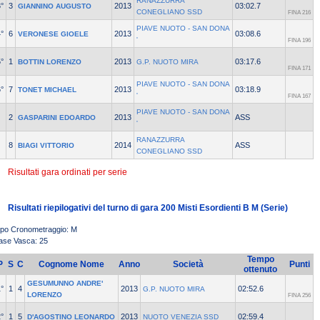
RANAZZURRA
°
3
2013
03:02.7
GIANNINO AUGUSTO
CONEGLIANO SSD
FINA 216
PIAVE NUOTO - SAN DONA
°
6
2013
03:08.6
VERONESE GIOELE
'
FINA 196
°
1
2013
03:17.6
BOTTIN LORENZO
G.P. NUOTO MIRA
FINA 171
PIAVE NUOTO - SAN DONA
°
7
2013
03:18.9
TONET MICHAEL
'
FINA 167
PIAVE NUOTO - SAN DONA
2
2013
ASS
GASPARINI EDOARDO
'
RANAZZURRA
8
2014
ASS
BIAGI VITTORIO
CONEGLIANO SSD
Risultati gara ordinati per serie
Risultati riepilogativi del turno di gara 200 Misti Esordienti B M (Serie)
ipo Cronometraggio: M
ase Vasca: 25
Tempo
P
S
C
Cognome Nome
Anno
Società
Punti
ottenuto
GESUMUNNO ANDRE'
°
1
4
2013
02:52.6
G.P. NUOTO MIRA
LORENZO
FINA 256
°
1
5
2013
02:59.4
D'AGOSTINO LEONARDO
NUOTO VENEZIA SSD