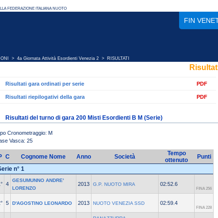
FIN VENE
IONI
>
4a Giornata Attività Esordienti Venezia 2
> RISULTATI
Risultat
Risultati gara ordinati per serie
PDF
Risultati riepilogativi della gara
PDF
Risultati del turno di gara 200 Misti Esordienti B M (Serie)
ipo Cronometraggio: M
ase Vasca: 25
Tempo
P
C
Cognome Nome
Anno
Società
Punti
ottenuto
Serie n° 1
GESUMUNNO ANDRE'
°
4
2013
02:52.6
G.P. NUOTO MIRA
LORENZO
FINA 256
°
5
2013
02:59.4
D'AGOSTINO LEONARDO
NUOTO VENEZIA SSD
FINA 228