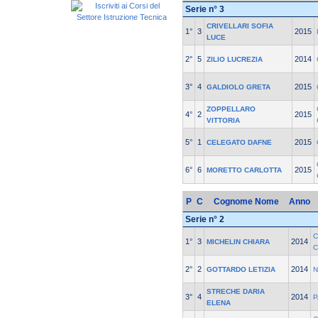
Serie n° 3
CRIVELLARI SOFIA
1°
3
2015
LUCE
2°
5
2014
ZILIO LUCREZIA
3°
4
2015
GALDIOLO GRETA
ZOPPELLARO
4°
2
2015
VITTORIA
5°
1
2015
CELEGATO DAFNE
6°
6
2015
MORETTO CARLOTTA
P
C
Cognome Nome
Anno
Serie n° 2
C
1°
3
2014
MICHELIN CHIARA
C
2°
2
2014
GOTTARDO LETIZIA
N
STRECHE DARIA
3°
4
2014
P
ELENA