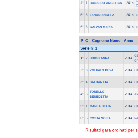
C
4°
1
2014
BONALDO ANGELICA
C
5°
5
2014
ZANON ANGELA
G
6°
6
2014
GALVAN MARIA
G
P
C
Cognome Nome
Anno
Serie n° 1
C
1°
2
2014
BRIGO ANNA
C
2°
3
2014
VOLPATO DEVA
G
3°
4
2014
BALDAN LIA
G
TONELLO
4°
5
2014
A
BENEDETTA
5°
1
2014
MANEA DELIA
G
6°
6
2014
COSTA SOFIA
P
Risultati gara ordinati per s