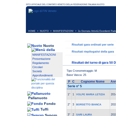
HOME
>
NUOTO
>
MANIFESTAZIONI
>
2a Giornata Attività Esordienti Pa
Risultati gara ordinati per serie
Nuoto
Risultati riepilogativi della gara
MANIFESTAZIONI
Presentazione
Risultati del turno di gara 50 
Regolamento
Circolari
Tipo Cronometraggio: M
Società
Base Vasca: 25
Approfondimenti
P
C
Cognome Nome
An
Serie n° 5
1°
1
201
VOLPE MARIA LETIZIA
Pallanuoto
Fondo
2°
3
201
BORSETTO BIANCA
Tuffi
3°
2
201
Syncro
SARI LAURA