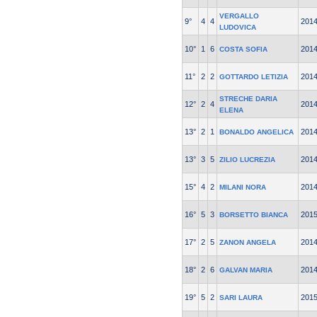
VERGALLO
9°
4
4
201
LUDOVICA
10°
1
6
201
COSTA SOFIA
11°
2
2
201
GOTTARDO LETIZIA
STRECHE DARIA
12°
2
4
201
ELENA
13°
2
1
201
BONALDO ANGELICA
13°
3
5
201
ZILIO LUCREZIA
15°
4
2
201
MILANI NORA
16°
5
3
201
BORSETTO BIANCA
17°
2
5
201
ZANON ANGELA
18°
2
6
201
GALVAN MARIA
19°
5
2
201
SARI LAURA