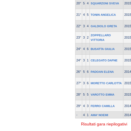
20°
5
4
201
SQUARZONI SVEVA
21°
4
5
201
TONIN ANGELICA
22°
3
4
201
GALDIOLO GRETA
ZOPPELLARO
23°
3
2
201
VITTORIA
24°
4
6
201
BUSATTA GIULIA
24°
3
1
201
CELEGATO DAFNE
26°
5
6
201
PADOAN ELENA
27°
3
6
201
MORETTO CARLOTTA
28°
5
5
201
VAROTTO EMMA
29°
4
3
201
FERRO CAMILLA
-
4
1
201
AMA' NOEMI
Risultati gara riepilogativi