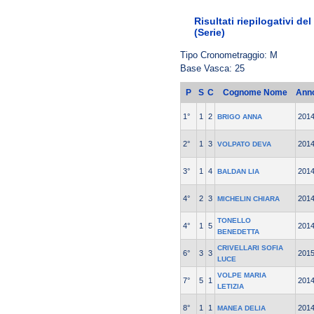
Risultati riepilogativi de
(Serie)
Tipo Cronometraggio: M
Base Vasca: 25
P
S
C
Cognome Nome
Ann
1°
1
2
201
BRIGO ANNA
2°
1
3
201
VOLPATO DEVA
3°
1
4
201
BALDAN LIA
4°
2
3
201
MICHELIN CHIARA
TONELLO
4°
1
5
201
BENEDETTA
CRIVELLARI SOFIA
6°
3
3
201
LUCE
VOLPE MARIA
7°
5
1
201
LETIZIA
8°
1
1
201
MANEA DELIA