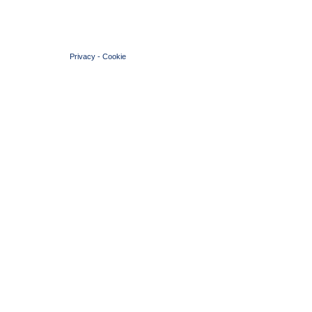
© 2004 Copyright by FIN Veneto - P.Iva 01384031009
Privacy
-
Cookie