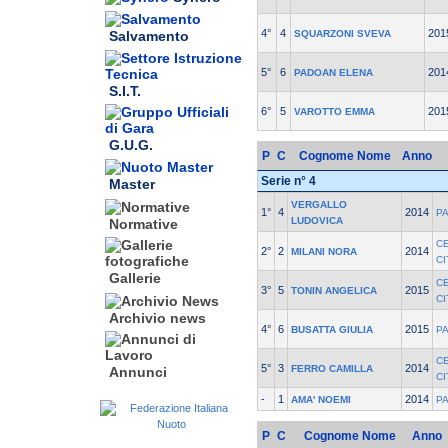
4°
4
201
SQUARZONI SVEVA
Salvamento
5°
6
201
PADOAN ELENA
S.I.T.
6°
5
201
VAROTTO EMMA
G.U.G.
P
C
Cognome Nome
Anno
Serie n° 4
Master
VERGALLO
1°
4
2014
P
LUDOVICA
Normative
C
2°
2
2014
MILANI NORA
C
Gallerie
C
3°
5
2015
TONIN ANGELICA
C
Archivio news
4°
6
2015
BUSATTA GIULIA
P
C
5°
3
2014
FERRO CAMILLA
Annunci
C
-
1
2014
AMA' NOEMI
P
P
C
Cognome Nome
Anno