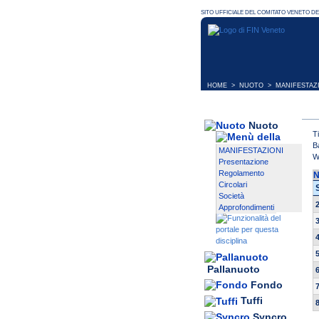
HOME
>
NUOTO
>
MANIFESTAZ
Nuoto
T
B
MANIFESTAZIONI
W
Presentazione
Regolamento
N
Circolari
Società
Approfondimenti
Pallanuoto
Fondo
Tuffi
Syncro