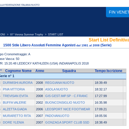
FIN VENE
IONI
>
III° Verona Summer Trophy
> START LIST
Start List Definitiv
1500 Stile Libero Assoluti Femmine Agonisti
(Serie)
dal 1981 al 2008
ipo Cronometraggio: A
ase Vasca: 50
R: 15:20.48 LEDECKY KATHLEEN (USA)
INDIANAPOLIS
2018
°
Cognome Nome
Anno
Squadra
Tempo Iscrizione
Serie n° 1
2
DURMISHI AURORA
2008
REGGIANA NUOTO
18:39.49
3
PIVA VITTORIA
2008
ASOLA NUOTO
18:32.17
4
TREVISAN EVITA
2008
GIS GEST.IMP.SP - C.FRANC
17:27.99
5
BUFFA VALERIE
2002
BUONCONSIGLIO NUOTO
16:35.98
6
ALZETTA GIADA
2006
LEOSPORT NICE FOOTWEAR
17:09.21
7
MURARETTO RITA
2007
PADOVANUOTO
18:05.56
8
DORE YLENIA
2007
GONZAGA SPORT CLUB SSD
18:38.49