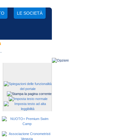
TO
LE SOCIETÀ
a
Gestisci una società?
Devi iscrivere i tuoi atleti alle
manifestazioni?