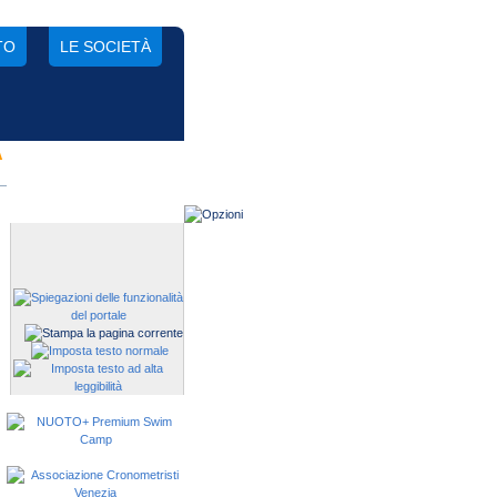
TO
LE SOCIETÀ
A
Gestisci una società?
Devi iscrivere i tuoi atleti alle
manifestazioni?