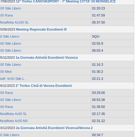
17/06/2023
12° Trofeo CANOVASPORT - 7° Meeting CITTA' DI MONSELICE
00 Stile Libero
01:20.23
100 Rana
01:47.59
istaffetta 4x100 SL
05:37.50
25/06/2023
Meeting Regionale Esordienti B
0 Stile Libero
SQU
00 Stile Libero
02:55.9
00 Stile Libero
06:03.4
05/11/2023
1a Giornata Attività Esordienti Vicenza
00 Stile Libero
01:16.3
00 Misti
01:30.2
taff. 4x50 Stile L.
02:21.3
26/11/2023
2° Trofeo Città di Verona Esordienti
200 Rana
03:29.00
00 Stile Libero
05:53.38
100 Rana
01:39.50
istaffetta 4x50 SL
02:17.45
Mistaffetta 4x50 MX
02:31.22
03/12/2023
2a Giornata Attività Esordienti Vicenza/Verona 2
0 Stile Libero
00:34.7