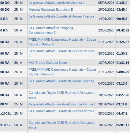
100 DO
25
M
4a giornata Attività esordienti Vicenza 1
05/03/2023
01:38.4
200 DO
25
M
Meeting Regionale Esordienti B
26/06/2022
03:45.4
3a Giornata Attività Esordienti Verona Vicenza
50 RA
25
M
14/01/2024
00:45.5
2
2a Giornata Attività di categoria
50 RA
50
A
23/05/2026
00:42.72
Concentramento C
PRELIMINARE Campionato Nazionale - Coppa
100 RA
25
A
21/12/2025
01:25.97
Caduti di Brema C
6a Giornata Attività Esordienti Vicenza Verona
100 RA
25
M
30/03/2025
01:30.3
2
100 RA
50
A
XXV Trofeo Città del Santo
10/07/2026
01:31.16
PRELIMINARE Campionato Nazionale - Coppa
200 RA
25
A
21/12/2025
03:05.20
Caduti di Brema C
8a Giornata Attività Esordienti Verona Vicenza
200 RA
25
M
04/05/2025
03:13.6
2
Campionato Reg.le 2025 Esordienti A in vasca
200 RA
50
A
18/07/2025
03:27.26
lunga
200 MI
25
M
4a giornata Attività esordienti Vicenza Verona 1
28/01/2024
03:11.8
6a Giornata Attività Esordienti Vicenza Verona
4x100SL
25
M
30/03/2025
04:47.2
2
Campionato Reg.le 2025 Esordienti A in vasca
4x100SL
50
A
18/07/2025
05:01.17
lunga