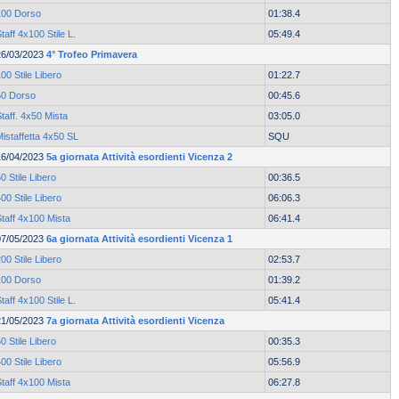
100 Dorso
01:38.4
taff 4x100 Stile L.
05:49.4
26/03/2023
4° Trofeo Primavera
00 Stile Libero
01:22.7
50 Dorso
00:45.6
taff. 4x50 Mista
03:05.0
istaffetta 4x50 SL
SQU
16/04/2023
5a giornata Attività esordienti Vicenza 2
0 Stile Libero
00:36.5
00 Stile Libero
06:06.3
taff 4x100 Mista
06:41.4
07/05/2023
6a giornata Attività esordienti Vicenza 1
00 Stile Libero
02:53.7
100 Dorso
01:39.2
taff 4x100 Stile L.
05:41.4
21/05/2023
7a giornata Attività esordienti Vicenza
0 Stile Libero
00:35.3
00 Stile Libero
05:56.9
taff 4x100 Mista
06:27.8