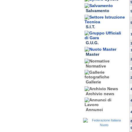
Salvamento
S.I.T.
G.U.G.
Master
Normative
Gallerie
Archivio news
Annunci