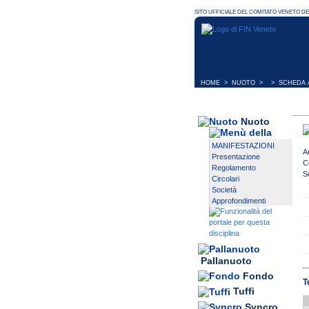
HOME
>
NUOTO
> > SCHEDA A
Nuoto
MANIFESTAZIONI
A
Presentazione
C
Regolamento
S
Circolari
Società
Approfondimenti
Pallanuoto
Fondo
T
Tuffi
Syncro