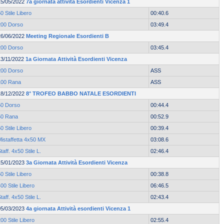
15/05/2022
7a giornata attività Esordienti Vicenza 1
0 Stile Libero
00:40.6
200 Dorso
03:49.4
26/06/2022
Meeting Regionale Esordienti B
200 Dorso
03:45.4
13/11/2022
1a Giornata Attività Esordienti Vicenza
200 Dorso
ASS
100 Rana
ASS
18/12/2022
8° TROFEO BABBO NATALE ESORDIENTI
50 Dorso
00:44.4
50 Rana
00:52.9
0 Stile Libero
00:39.4
Mistaffetta 4x50 MX
03:08.6
taff. 4x50 Stile L.
02:46.4
15/01/2023
3a Giornata Attività Esordienti Vicenza
0 Stile Libero
00:38.8
00 Stile Libero
06:46.5
taff. 4x50 Stile L.
02:43.4
05/03/2023
4a giornata Attività esordienti Vicenza 1
00 Stile Libero
02:55.4