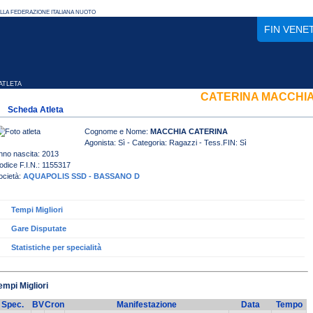
FIN VENE
TLETA
CATERINA MACCHI
Scheda Atleta
Cognome e Nome:
MACCHIA CATERINA
Agonista: Sì - Categoria: Ragazzi - Tess.FIN: Sì
nno nascita: 2013
odice F.I.N.: 1155317
ocietà:
AQUAPOLIS SSD - BASSANO D
Tempi Migliori
Gare Disputate
Statistiche per specialità
empi Migliori
Spec.
BV
Cron
Manifestazione
Data
Tempo