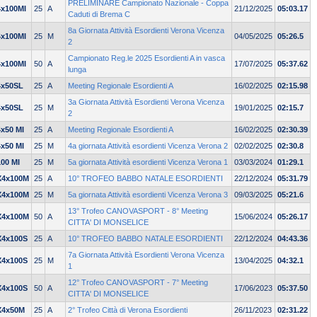
PRELIMINARE Campionato Nazionale - Coppa
4x100MI
25
A
21/12/2025
05:03.17
Caduti di Brema C
8a Giornata Attività Esordienti Verona Vicenza
4x100MI
25
M
04/05/2025
05:26.5
2
Campionato Reg.le 2025 Esordienti A in vasca
4x100MI
50
A
17/07/2025
05:37.62
lunga
4x50SL
25
A
Meeting Regionale Esordienti A
16/02/2025
02:15.98
3a Giornata Attività Esordienti Verona Vicenza
4x50SL
25
M
19/01/2025
02:15.7
2
4x50 MI
25
A
Meeting Regionale Esordienti A
16/02/2025
02:30.39
4x50 MI
25
M
4a giornata Attività esordienti Vicenza Verona 2
02/02/2025
02:30.8
100 MI
25
M
5a giornata Attività esordienti Vicenza Verona 1
03/03/2024
01:29.1
X4x100M
25
A
10° TROFEO BABBO NATALE ESORDIENTI
22/12/2024
05:31.79
X4x100M
25
M
5a giornata Attività esordienti Vicenza Verona 3
09/03/2025
05:21.6
13° Trofeo CANOVASPORT - 8° Meeting
X4x100M
50
A
15/06/2024
05:26.17
CITTA' DI MONSELICE
X4x100S
25
A
10° TROFEO BABBO NATALE ESORDIENTI
22/12/2024
04:43.36
7a Giornata Attività Esordienti Verona Vicenza
X4x100S
25
M
13/04/2025
04:32.1
1
12° Trofeo CANOVASPORT - 7° Meeting
X4x100S
50
A
17/06/2023
05:37.50
CITTA' DI MONSELICE
X4x50M
25
A
2° Trofeo Città di Verona Esordienti
26/11/2023
02:31.22