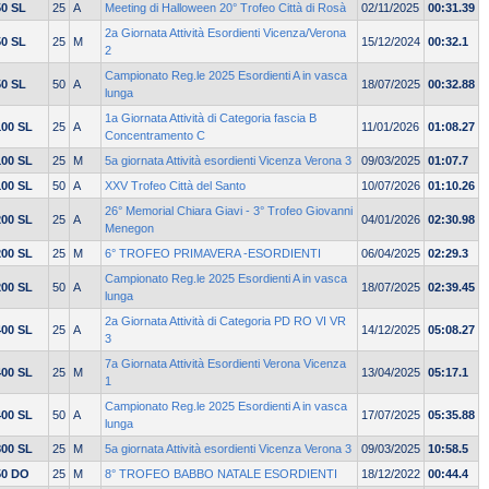
50 SL
25
A
Meeting di Halloween 20° Trofeo Città di Rosà
02/11/2025
00:31.39
2a Giornata Attività Esordienti Vicenza/Verona
50 SL
25
M
15/12/2024
00:32.1
2
Campionato Reg.le 2025 Esordienti A in vasca
50 SL
50
A
18/07/2025
00:32.88
lunga
1a Giornata Attività di Categoria fascia B
100 SL
25
A
11/01/2026
01:08.27
Concentramento C
100 SL
25
M
5a giornata Attività esordienti Vicenza Verona 3
09/03/2025
01:07.7
100 SL
50
A
XXV Trofeo Città del Santo
10/07/2026
01:10.26
26° Memorial Chiara Giavi - 3° Trofeo Giovanni
200 SL
25
A
04/01/2026
02:30.98
Menegon
200 SL
25
M
6° TROFEO PRIMAVERA -ESORDIENTI
06/04/2025
02:29.3
Campionato Reg.le 2025 Esordienti A in vasca
200 SL
50
A
18/07/2025
02:39.45
lunga
2a Giornata Attività di Categoria PD RO VI VR
400 SL
25
A
14/12/2025
05:08.27
3
7a Giornata Attività Esordienti Verona Vicenza
400 SL
25
M
13/04/2025
05:17.1
1
Campionato Reg.le 2025 Esordienti A in vasca
400 SL
50
A
17/07/2025
05:35.88
lunga
800 SL
25
M
5a giornata Attività esordienti Vicenza Verona 3
09/03/2025
10:58.5
50 DO
25
M
8° TROFEO BABBO NATALE ESORDIENTI
18/12/2022
00:44.4