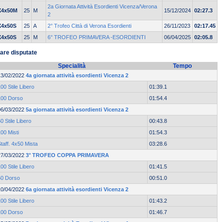
2a Giornata Attività Esordienti Vicenza/Verona
X4x50M
25
M
15/12/2024
02:27.3
2
X4x50S
25
A
2° Trofeo Città di Verona Esordienti
26/11/2023
02:17.45
X4x50S
25
M
6° TROFEO PRIMAVERA -ESORDIENTI
06/04/2025
02:05.8
are disputate
Specialità
Tempo
13/02/2022
4a giornata attività esordienti Vicenza 2
00 Stile Libero
01:39.1
100 Dorso
01:54.4
06/03/2022
5a giornata attività esordienti Vicenza 2
0 Stile Libero
00:43.8
00 Misti
01:54.3
taff. 4x50 Mista
03:28.6
27/03/2022
3° TROFEO COPPA PRIMAVERA
00 Stile Libero
01:41.5
50 Dorso
00:51.0
10/04/2022
6a giornata attività esordienti Vicenza 2
00 Stile Libero
01:43.2
100 Dorso
01:46.7