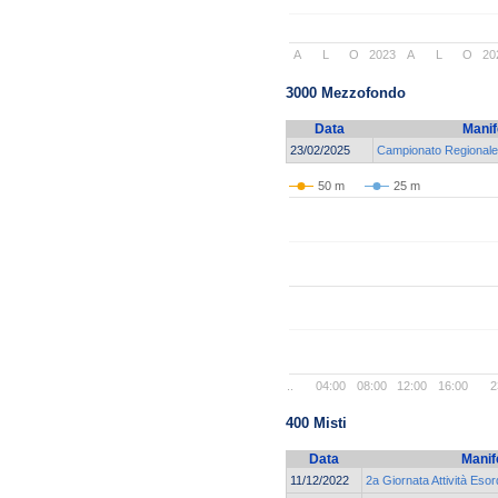
A
L
O
2023
A
L
O
20
3000 Mezzofondo
Data
Manif
23/02/2025
Campionato Regionale 
50 m
25 m
..
04:00
08:00
12:00
16:00
2
400 Misti
Data
Manif
11/12/2022
2a Giornata Attività Esor