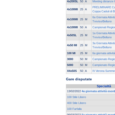
4x200SL
50
A
Meeting distanze l
PRELIMINARE Cam
4x100MI
25
A
Coppa Caduti di 
6a Giornata Attivit
4x100MI
25
M
Treviso/Belluno
4x100MI
50
A
Campionati Regiona
1a Giornata Attivit
4x50SL
25
M
Treviso/Belluno
3a Giornata Attivit
4x50 MI
25
M
Treviso/Belluno
100 MI
25
M
6a giornata attivit
3000
50
M
Campionato Region
5000
50
M
Campionato Region
X4x50S
50
A
IV Verona Summe
Gare disputate
Specialità
13/02/2022
4a giornata attività esord
100 Stile Libero
400 Stile Libero
100 Farfalla
06/03/2022
5a giornata attività esord