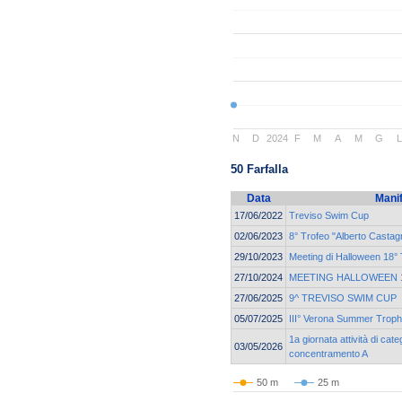
N
D
2024
F
M
A
M
G
50 Farfalla
Data
Mani
17/06/2022
Treviso Swim Cup
02/06/2023
8° Trofeo "Alberto Castagn
29/10/2023
Meeting di Halloween 18° 
27/10/2024
MEETING HALLOWEEN 19
27/06/2025
9^ TREVISO SWIM CUP
05/07/2025
III° Verona Summer Trop
1a giornata attività di cat
03/05/2026
concentramento A
50 m
25 m