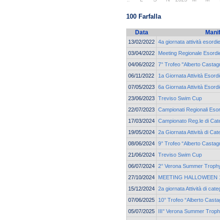
100 Farfalla
Data
Mani
13/02/2022
4a giornata attività esordi
03/04/2022
Meeting Regionale Esordie
04/06/2022
7° Trofeo "Alberto Castagn
06/11/2022
1a Giornata Attività Esordi
07/05/2023
6a Giornata Attività Esordi
23/06/2023
Treviso Swim Cup
22/07/2023
Campionati Regionali Esor
17/03/2024
Campionato Reg.le di Cate
19/05/2024
2a Giornata Attività di C
08/06/2024
9° Trofeo “Alberto Castag
21/06/2024
Treviso Swim Cup
06/07/2024
2° Verona Summer Troph
27/10/2024
MEETING HALLOWEEN 19
15/12/2024
2a giornata Attività di ca
07/06/2025
10° Trofeo “Alberto Casta
05/07/2025
III° Verona Summer Trop