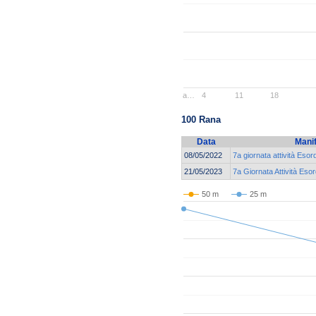
a…
4
11
18
100 Rana
Data
Mani
08/05/2022
7a giornata attività Esor
21/05/2023
7a Giornata Attività Esor
50 m
25 m