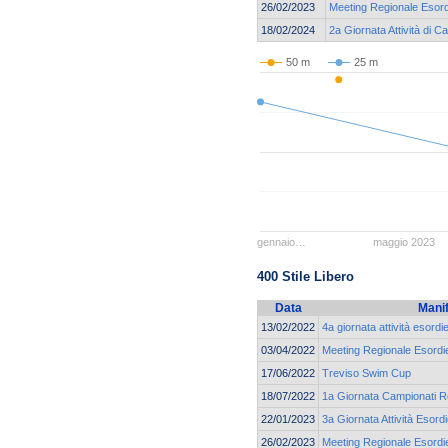
26/02/2023
Meeting Regionale Esord
18/02/2024
2a Giornata Attività di C
50 m
25 m
gennaio…
maggio 2023
400 Stile Libero
Data
Mani
13/02/2022
4a giornata attività esordi
03/04/2022
Meeting Regionale Esordie
17/06/2022
Treviso Swim Cup
18/07/2022
1a Giornata Campionati Re
22/01/2023
3a Giornata Attività Esordi
26/02/2023
Meeting Regionale Esordie