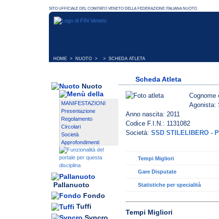
HOME
>
NUOTO
> > SCHEDA ATLETA
Scheda Atleta
Nuoto
Cognome 
MANIFESTAZIONI
Agonista: 
Presentazione
Anno nascita: 2011
Regolamento
Codice F.I.N.: 1131082
Circolari
Società:
SSD STILELIBERO - 
Società
Approfondimenti
Tempi Migliori
Gare Disputate
Pallanuoto
Statistiche per specialità
Fondo
Tuffi
Tempi Migliori
Syncro