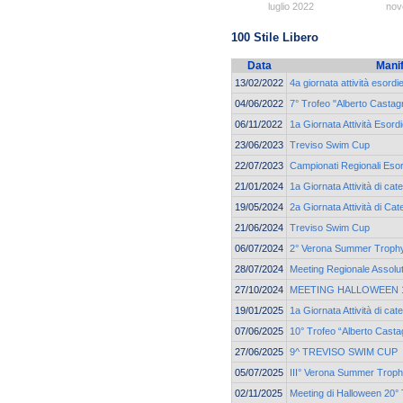
luglio 2022
nov
100 Stile Libero
Data
Mani
13/02/2022
4a giornata attività esordi
04/06/2022
7° Trofeo "Alberto Castagn
06/11/2022
1a Giornata Attività Esordi
23/06/2023
Treviso Swim Cup
22/07/2023
Campionati Regionali Esor
21/01/2024
1a Giornata Attività di ca
19/05/2024
2a Giornata Attività di C
21/06/2024
Treviso Swim Cup
06/07/2024
2° Verona Summer Troph
28/07/2024
Meeting Regionale Assolu
27/10/2024
MEETING HALLOWEEN 19
19/01/2025
1a Giornata Attività di cat
07/06/2025
10° Trofeo “Alberto Casta
27/06/2025
9^ TREVISO SWIM CUP
05/07/2025
III° Verona Summer Trop
02/11/2025
Meeting di Halloween 20° 