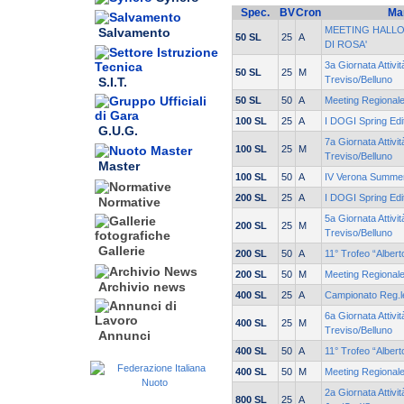
Spec.
BV
Cron
Ma
MEETING HALLO
Salvamento
50 SL
25
A
DI ROSA'
3a Giornata Attivit
50 SL
25
M
Treviso/Belluno
S.I.T.
50 SL
50
A
Meeting Regionale
100 SL
25
A
I DOGI Spring Edi
G.U.G.
7a Giornata Attivit
100 SL
25
M
Treviso/Belluno
Master
100 SL
50
A
IV Verona Summe
200 SL
25
A
I DOGI Spring Edi
Normative
5a Giornata Attivit
200 SL
25
M
Treviso/Belluno
Gallerie
200 SL
50
A
11° Trofeo “Alber
200 SL
50
M
Meeting Regionale
Archivio news
400 SL
25
A
Campionato Reg.le
6a Giornata Attivit
400 SL
25
M
Treviso/Belluno
Annunci
400 SL
50
A
11° Trofeo “Alber
400 SL
50
M
Meeting Regionale
2a Giornata Attivi
800 SL
25
A