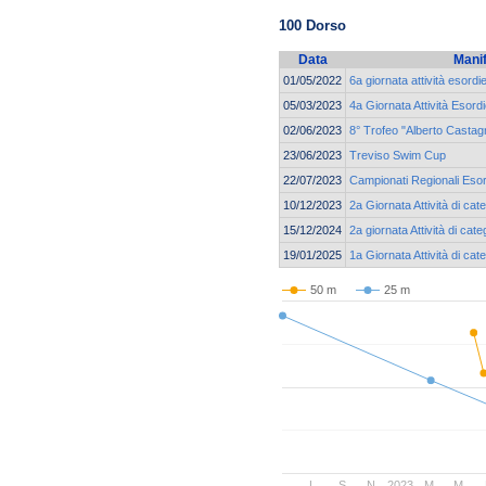
100 Dorso
Data
Mani
01/05/2022
6a giornata attività esordi
05/03/2023
4a Giornata Attività Esordi
02/06/2023
8° Trofeo "Alberto Castagn
23/06/2023
Treviso Swim Cup
22/07/2023
Campionati Regionali Esor
10/12/2023
2a Giornata Attività di c
15/12/2024
2a giornata Attività di ca
19/01/2025
1a Giornata Attività di cat
50 m
25 m
..
L
S
N
2023
M
M