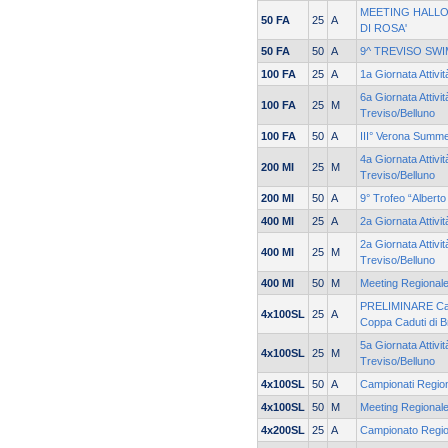
MEETING HALLO
50 FA
25
A
DI ROSA'
50 FA
50
A
9^ TREVISO SW
100 FA
25
A
1a Giornata Attivi
6a Giornata Attivit
100 FA
25
M
Treviso/Belluno
100 FA
50
A
III° Verona Summ
4a Giornata Attivit
200 MI
25
M
Treviso/Belluno
200 MI
50
A
9° Trofeo “Albert
400 MI
25
A
2a Giornata Attivi
2a Giornata Attivit
400 MI
25
M
Treviso/Belluno
400 MI
50
M
Meeting Regionale
PRELIMINARE Cam
4x100SL
25
A
Coppa Caduti di 
5a Giornata Attivit
4x100SL
25
M
Treviso/Belluno
4x100SL
50
A
Campionati Regiona
4x100SL
50
M
Meeting Regionale
4x200SL
25
A
Campionato Region