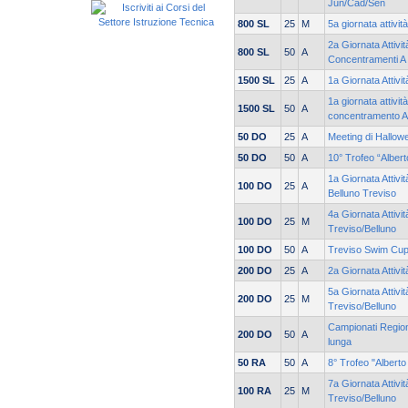
Jun/Cad/Sen
800 SL
25
M
5a giornata attivit
2a Giornata Attivi
800 SL
50
A
Concentramenti A
1500 SL
25
A
1a Giornata Attivi
1a giornata attivit
1500 SL
50
A
concentramento A
50 DO
25
A
Meeting di Hallow
50 DO
50
A
10° Trofeo “Alber
1a Giornata Attivit
100 DO
25
A
Belluno Treviso
4a Giornata Attivit
100 DO
25
M
Treviso/Belluno
100 DO
50
A
Treviso Swim Cu
200 DO
25
A
2a Giornata Attivi
5a Giornata Attivit
200 DO
25
M
Treviso/Belluno
Campionati Regiona
200 DO
50
A
lunga
50 RA
50
A
8° Trofeo "Alberto
7a Giornata Attivit
100 RA
25
M
Treviso/Belluno