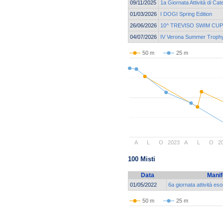
09/11/2025
1a Giornata Attività di Ca
01/03/2026
I DOGI Spring Edition
26/06/2026
10^ TREVISO SWIM CUP
04/07/2026
IV Verona Summer Troph
50 m
25 m
A
L
O
2023
A
L
O
2
100 Misti
Data
Manif
01/05/2022
6a giornata attività eso
50 m
25 m