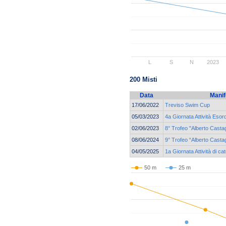
L
S
N
2023
200 Misti
Data
Manif
17/06/2022
Treviso Swim Cup
05/03/2023
4a Giornata Attività Esord
02/06/2023
8° Trofeo "Alberto Castag
08/06/2024
9° Trofeo “Alberto Casta
04/05/2025
1a Giornata Attività di c
50 m
25 m