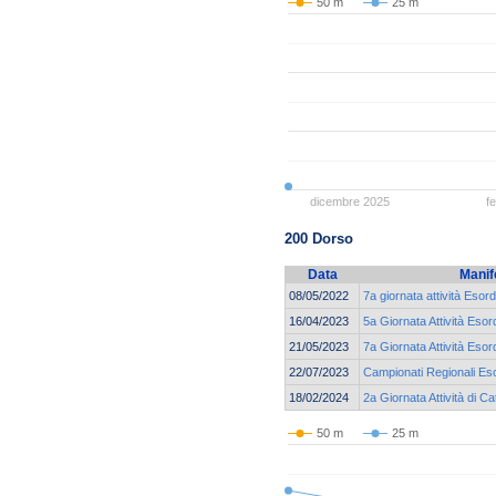
50 m
25 m
dicembre 2025
f
200 Dorso
Data
Manif
08/05/2022
7a giornata attività Esord
16/04/2023
5a Giornata Attività Esor
21/05/2023
7a Giornata Attività Esor
22/07/2023
Campionati Regionali Eso
18/02/2024
2a Giornata Attività di C
50 m
25 m