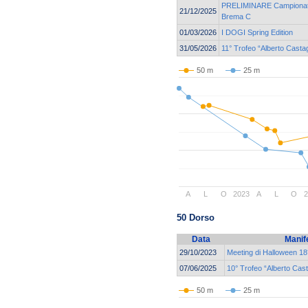
PRELIMINARE Campionato 
21/12/2025
Brema C
01/03/2026
I DOGI Spring Edition
31/05/2026
11° Trofeo “Alberto Casta
50 m
25 m
A
L
O
2023
A
L
O
2
50 Dorso
Data
Manif
29/10/2023
Meeting di Halloween 18°
07/06/2025
10° Trofeo “Alberto Cas
50 m
25 m