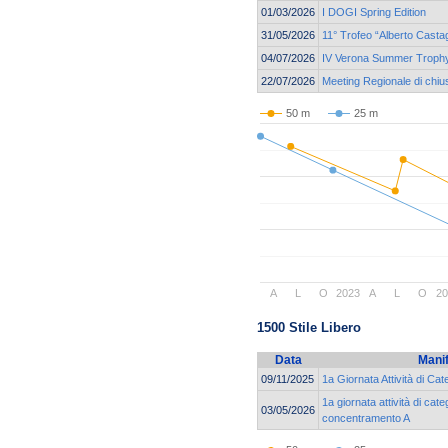
01/03/2026
I DOGI Spring Edition
31/05/2026
11° Trofeo “Alberto Casta
04/07/2026
IV Verona Summer Troph
22/07/2026
Meeting Regionale di chiu
50 m
25 m
A
L
O
2023
A
L
O
20
1500 Stile Libero
Data
Mani
09/11/2025
1a Giornata Attività di Ca
1a giornata attività di cat
03/05/2026
concentramento A